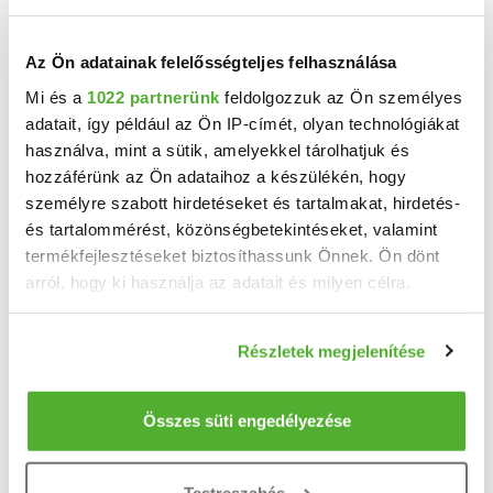
Az Ön adatainak felelősségteljes felhasználása
Mi és a
1022 partnerünk
feldolgozzuk az Ön személyes
adatait, így például az Ön IP-címét, olyan technológiákat
használva, mint a sütik, amelyekkel tárolhatjuk és
hozzáférünk az Ön adataihoz a készülékén, hogy
személyre szabott hirdetéseket és tartalmakat, hirdetés-
és tartalommérést, közönségbetekintéseket, valamint
termékfejlesztéseket biztosíthassunk Önnek. Ön dönt
arról, hogy ki használja az adatait és milyen célra.
39.9 M Ft
2
175 771 Ft/m
Ha engedélyezi, a következőt is meg szeretnénk tenni:
Köröstarcsa, Kossuth Lajos utca - Eladó
Részletek megjelenítése
családi ház
Információgyűjtés az Ön földrajzi elhelyezkedéséről
pár méteres pontossággal
Köröstarcsán otthon és biztos megélhetés egy helyen! Köröstarcsa központjában eladó egy ...
Az Ön készülékén beazonosítása annak konkrét
Összes süti engedélyezése
2
4 szoba
227 m
tulajdonságainak (ujjlenyomat) aktív ellenőrzésével
Tudjon meg többet személyes adatainak feldolgozási
1644 m²
1930
telekméret:
építés éve:
Testreszabás