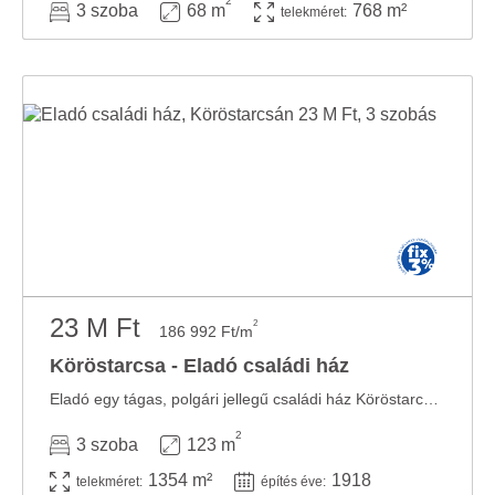
2
3 szoba
68 m
768 m²
telekméret:
23 M Ft
2
186 992 Ft/m
Köröstarcsa - Eladó családi ház
Eladó egy tágas, polgári jellegű családi ház Köröstarcsa szívében, amely Falusi CSOK-ra ...
2
3 szoba
123 m
1354 m²
1918
telekméret:
építés éve: