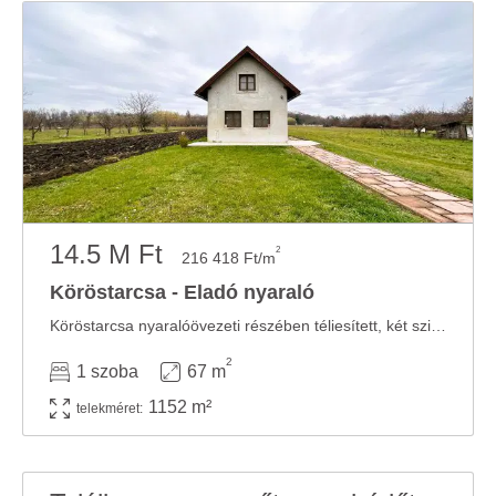
14.5 M Ft
2
216 418 Ft/m
Köröstarcsa - Eladó nyaraló
Köröstarcsa nyaralóövezeti részében téliesített, két szintes, tégla (B30) falazatú, ...
2
1 szoba
67 m
1152 m²
telekméret: