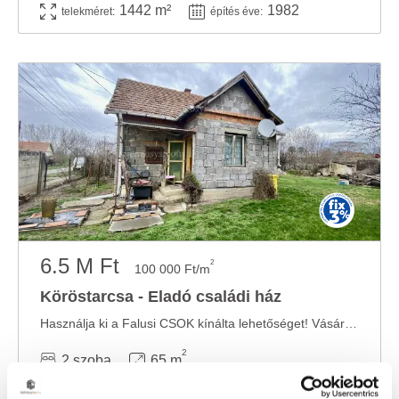
1442 m²
1982
telekméret:
építés éve:
6.5 M Ft
2
100 000 Ft/m
Köröstarcsa - Eladó családi ház
Használja ki a Falusi CSOK kínálta lehetőséget! Vásárolja meg és újítsa fel új ...
2
2 szoba
65 m
575 m²
1993
telekméret:
építés éve: