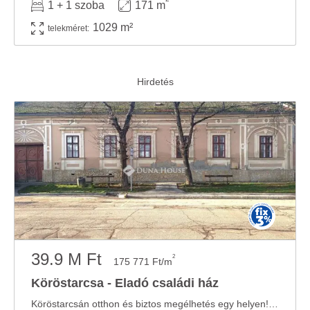
1 + 1 szoba
171 m
1029 m²
telekméret:
39.9 M Ft
2
175 771 Ft/m
Köröstarcsa - Eladó családi ház
Köröstarcsán otthon és biztos megélhetés egy helyen!Köröstarcsa központjában eladó egy ...