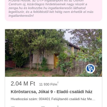
A Duna House, az OTP Ingatlanpont és az Otthon
Centrum új, kizárólagos hirdetéseinek nagy részét a
zenga.hu és koltozzbe.hu ingatlankeresőn láthatod
legelőször, és a feltöltéstől két hétig nem érhetők el más
ingatlankeresőn!
2.04 M Ft
2
11 930 Ft/m
Köröstarcsa, Jókai 9 - Eladó családi ház
Hivatkozási szám: 004401 Felújítandó családi ház Megtekintéshez regisztrálni kell az ...
2