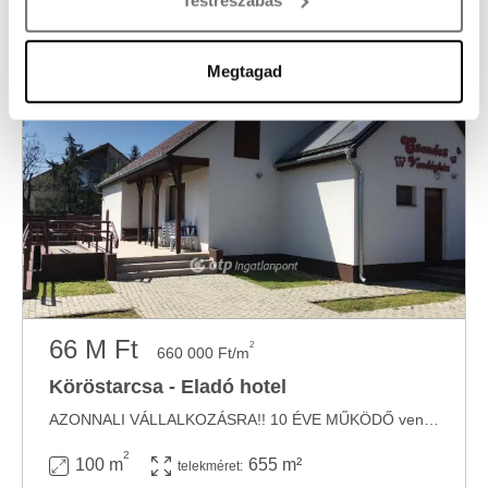
módjairól és adja meg preferenciáit a
Részletek
pontban
. Bármikor módosíthatja vagy visszavonhatja a
Sütinyilatkozathoz való hozzájárulását.
Megtagad
Sütiket használunk a tartalmak és hirdetések személyre
szabásához, közösségi funkciók biztosításához,
valamint weboldalforgalmunk elemzéséhez. Ezenkívül
közösségi média-, hirdető- és elemező partnereinkkel
megosztjuk az Ön weboldalhasználatra vonatkozó
adatait, akik kombinálhatják az adatokat más olyan
adatokkal, amelyeket Ön adott meg számukra vagy az
Ön által használt más szolgáltatásokból gyűjtöttek.
66 M Ft
2
660 000 Ft/m
Köröstarcsa - Eladó hotel
AZONNALI VÁLLALKOZÁSRA!! 10 ÉVE MŰKÖDŐ vendégház eladó Köröstarcsán!! A ...
2
100 m
655 m²
telekméret: