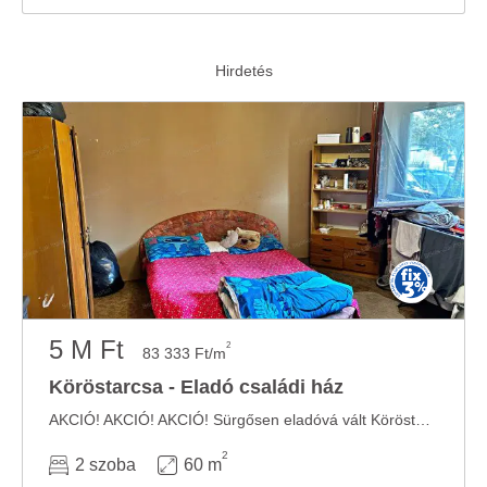
5 M Ft
2
83 333 Ft/m
Köröstarcsa - Eladó családi ház
AKCIÓ! AKCIÓ! AKCIÓ! Sürgősen eladóvá vált Köröstarcsán egy felújítandó kis családi ...
2
2 szoba
60 m