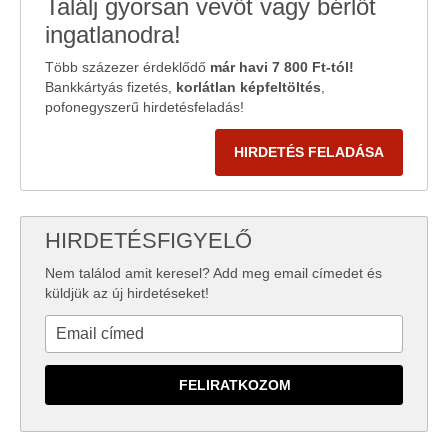
Találj gyorsan vevőt vagy bérlőt
ingatlanodra!
Több százezer érdeklődő
már havi 7 800 Ft-tól!
Bankkártyás fizetés,
korlátlan képfeltöltés
,
pofonegyszerű hirdetésfeladás!
HIRDETÉS FELADÁSA
HIRDETÉSFIGYELŐ
Nem találod amit keresel? Add meg email címedet és
küldjük az új hirdetéseket!