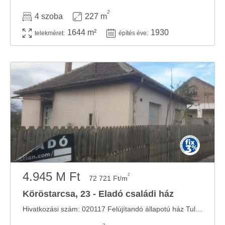
2
4 szoba
227 m
1644 m²
1930
telekméret:
építés éve:
4.945 M Ft
2
72 721 Ft/m
Köröstarcsa, 23 - Eladó családi ház
Hivatkozási szám: 020117 Felújítandó állapotú ház Tulajdoni hányad: 1/1 TEHERMENTES, nem ...