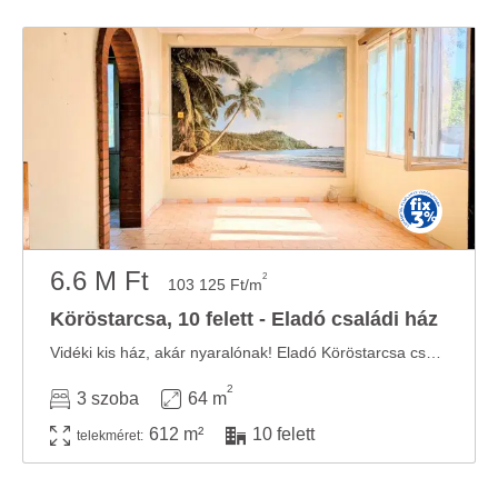
6.6 M Ft
2
103 125 Ft/m
Köröstarcsa, 10 felett - Eladó családi ház
Vidéki kis ház, akár nyaralónak! Eladó Köröstarcsa csendes, zöldövezeti részén egy ...
2
3 szoba
64 m
612 m²
10 felett
telekméret: