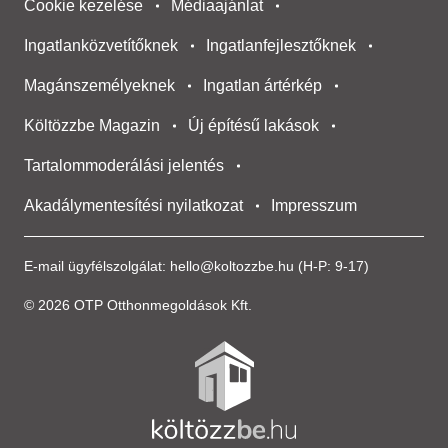
Cookie kezelése
Médiaajánlat
Ingatlanközvetítőknek
Ingatlanfejlesztőknek
Magánszemélyeknek
Ingatlan ártérkép
Költözzbe Magazin
Új építésű lakások
Tartalommoderálási jelentés
Akadálymentesítési nyilatkozat
Impresszum
E-mail ügyfélszolgálat:
hello@koltozzbe.hu
(H-P: 9-17)
© 2026 OTP Otthonmegoldások Kft.