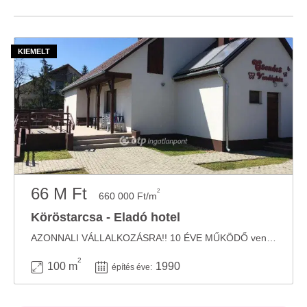
66 M Ft
2
660 000 Ft/m
Köröstarcsa - Eladó hotel
AZONNALI VÁLLALKOZÁSRA!! 10 ÉVE MŰKÖDŐ vendégház eladó Köröstarcsán!! A ...
2
100 m
1990
építés éve: