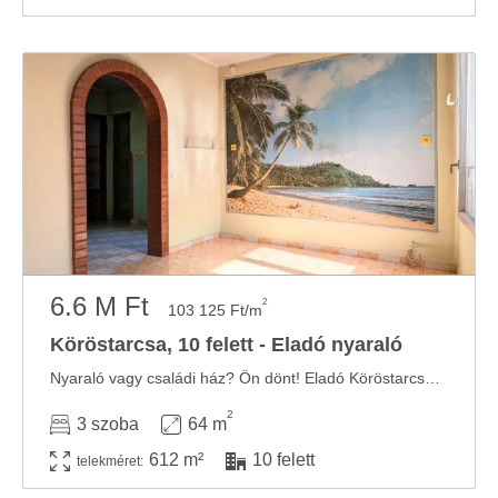
6.6 M Ft
2
103 125 Ft/m
Köröstarcsa, 10 felett - Eladó nyaraló
Nyaraló vagy családi ház? Ön dönt! Eladó Köröstarcsa csendes, zöldövezeti részén egy ...
2
3 szoba
64 m
612 m²
10 felett
telekméret: