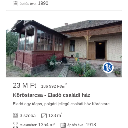
1990
építés éve:
23 M Ft
2
186 992 Ft/m
Köröstarcsa - Eladó családi ház
Eladó egy tágas, polgári jellegű családi ház Köröstarcsa szívében, amely Falusi CSOK-ra ...
2
3 szoba
123 m
1354 m²
1918
telekméret:
építés éve: