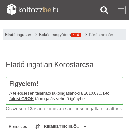
Eladó ingatlan
Békés megyében
Köröstarcsán
48 új
Eladó ingatlan Köröstarcsa
Figyelem!
A településen található lakóingatlanokra 2019.07.01-től
falusi CSOK
támogatás vehető igénybe.
Összesen
13
eladó köröstarcsai típusú ingatlant találtunk
Rendezés:
KIEMELTEK ELÖL