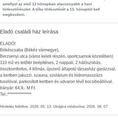
amellyel az első 12 hónapban alacsonyabb a havi
törlesztőrészlet. A tőke törlesztését a 13. hónaptól kell
megkezdeni.
Eladó családi ház leírása
ELADÓ!
Békéscsaba (Békés vármegye),
Berzsenyi utca (város keleti részén, sportcsarnok közelében)
110 m2-es tetőtér beépítéses, 2 nappali, 2 hálószobás,
összkomfortos, 4 klímás, újszerű állapotú társasház garázzsal,
a kertben jakuzzi, szauna, szolárium és hidromasszázs
tusolóval, parkosított kertben és udvaron lévő kocsibeállóval.
Irányár: 64,9,- M Ft.
Tel.:***************
Hirdetés feltöltve: 2026. 05. 13. Utoljára módosítva: 2026. 08. 07.