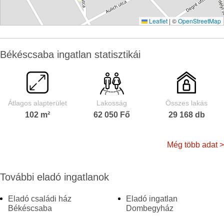
Leaflet
|
©
OpenStreetMap
Békéscsaba ingatlan statisztikái
Átlagos alapterület
Lakosság
Összes lakás
102 m²
62 050 Fő
29 168 db
Még több adat >
További eladó ingatlanok
Eladó családi ház
Eladó ingatlan
Békéscsaba
Dombegyház