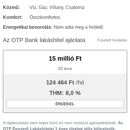
Közmű:
Víz, Gáz, Villany, Csatorna
Komfort:
Összkomfortos
Energetikai besorolás:
Nem adta meg a hirdető
Az OTP Bank lakáshitel ajánlata
Fizetett hirdetés
15 millió Ft
20 évre
124 464 Ft
/hó
THM: 8,0 %
ÉRDEKEL
A tájékoztatás nem teljes körű és nem minősül ajánlattételnek.
Az
OTP Évnyerő Lakáshitelei 1 éves türelmi idős kölcsönök,