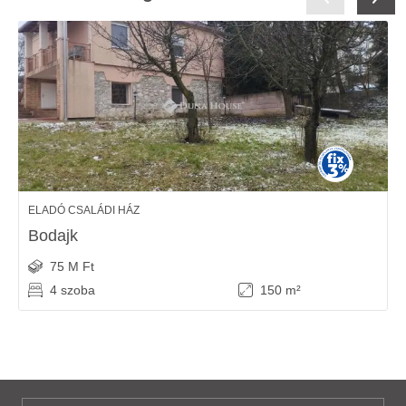
ELADÓ CSALÁDI HÁZ
Bodajk
75 M Ft
4 szoba
150 m²