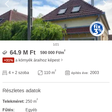
1/21
2
64.9 M Ft
590 000 Ft/m
a környék áraihoz képest
+31%
2
4 + 2 szoba
110 m
2003
építés éve:
Részletes adatok
2
Telekméret:
250 m
Fűtés:
Egyéb