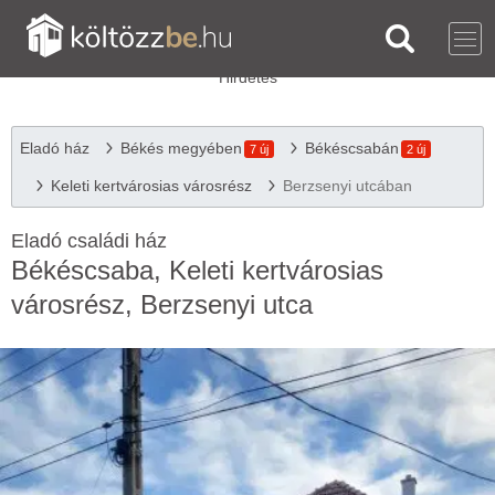
Eladó ház
Békés megyében
Békéscsabán
7 új
2 új
Keleti kertvárosias városrész
Berzsenyi utcában
Eladó családi ház
Békéscsaba, Keleti kertvárosias
városrész, Berzsenyi utca