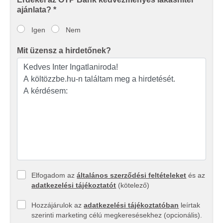
adatait, akik kombinálhatják az adatokat más olyan
ajánlata? *
adatokkal, amelyeket Ön adott meg számukra vagy az
Ön által használt más szolgáltatásokból gyűjtöttek.
Igen
Nem
Mit üzensz a hirdetőnek?
Elfogadom az
általános szerződési feltételeket
és az
adatkezelési tájékoztatót
(kötelező)
Hozzájárulok az
adatkezelési tájékoztatóban
leírtak
szerinti marketing célú megkeresésekhez (opcionális).