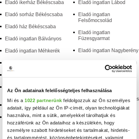
Eladó ikerház Békéscsaba
Eladó ingatlan Lábod
Eladó sorház Békéscsaba
Eladó ingatlan
Felsőmocsolád
Eladó ház Békéscsaba
Eladó ingatlan
Füzesgyarmat
Eladó ingatlan Bálványos
Eladó ingatlan Nagyberény
Eladó ingatlan Méhkerék
Eladó ingatlan Nagybajom
Eladó ingatlan Kaposfő
Eladó ingatlan Szenna
Eladó ingatlan Hunya
Eladó ingatlan Csorvás
Eladó ingatlan
Az Ön adatainak felelősségteljes felhasználása
Balatonszabadi
Eladó ingatlan Nagyszénás
Mi és a
1022 partnerünk
feldolgozzuk az Ön személyes
Eladó ingatlan Lőkösháza
adatait, így például az Ön IP-címét, olyan technológiákat
használva, mint a sütik, amelyekkel tárolhatjuk és
Eladó ingatlan
hozzáférünk az Ön adataihoz a készülékén, hogy
Somogysárd
személyre szabott hirdetéseket és tartalmakat, hirdetés-
és tartalommérést, közönségbetekintéseket, valamint
TELEFONSZÁM FELFEDÉSE