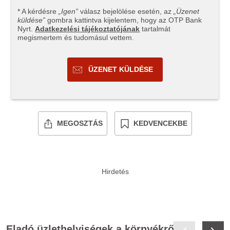
* A kérdésre
„Igen”
válasz bejelölése esetén, az
„Üzenet
küldése”
gombra kattintva kijelentem, hogy az OTP Bank
Nyrt.
Adatkezelési tájékoztatójának
tartalmát
megismertem és tudomásul vettem.
ÜZENET KÜLDÉSE
MEGOSZTÁS
KEDVENCEKBE
Eladó üzlethelyiségek a környékről