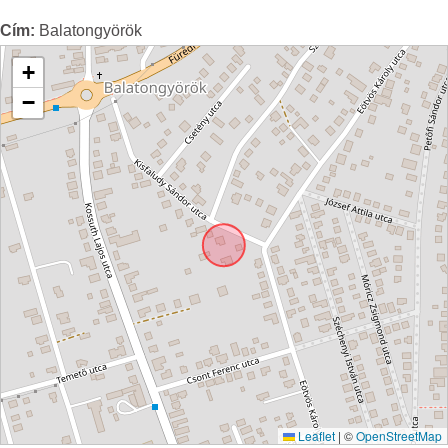
Cím:
Balatongyörök
+
−
Leaflet
|
©
OpenStreetMap