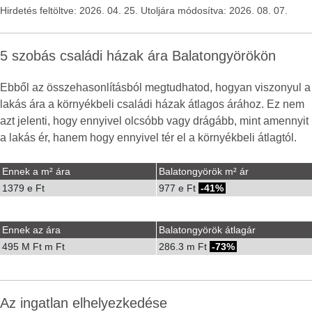
Hirdetés feltöltve: 2026. 04. 25. Utoljára módosítva: 2026. 08. 07.
5 szobás családi házak ára Balatongyörökön
Ebből az összehasonlításból megtudhatod, hogyan viszonyul a
lakás ára a környékbeli családi házak átlagos árához. Ez nem
azt jelenti, hogy ennyivel olcsóbb vagy drágább, mint amennyit
a lakás ér, hanem hogy ennyivel tér el a környékbeli átlagtól.
Ennek a m² ára
Balatongyörök m² ár
1379 e Ft
977 e Ft
-41%
Ennek az ára
Balatongyörök átlagár
495 M Ft m Ft
286.3 m Ft
-73%
Az ingatlan elhelyezkedése