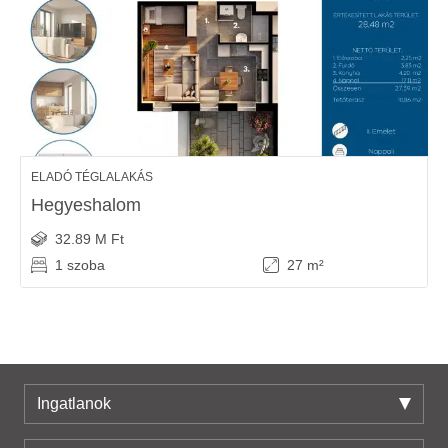
ELADÓ TÉGLALAKÁS
Hegyeshalom
32.89 M Ft
1 szoba
27 m²
Ingatlanok