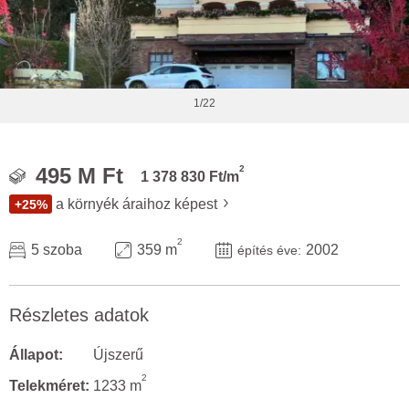
1/22
2
495 M Ft
1 378 830 Ft/m
a környék áraihoz képest
+25%
2
5 szoba
359 m
2002
építés éve:
Részletes adatok
Állapot:
Újszerű
2
Telekméret:
1233 m