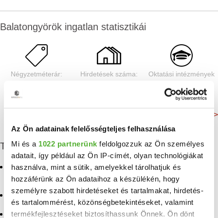
Balatongyörök ingatlan statisztikái
Négyzetméterár:
Hirdetések száma:
Oktatási intézmények
1080 E Ft/m²
43 db
1 db
Még több adat >
Az Ön adatainak felelősségteljes felhasználása
Mi és a
1022 partnerünk
feldolgozzuk az Ön személyes
További eladó ingatlanok
adatait, így például az Ön IP-címét, olyan technológiákat
használva, mint a sütik, amelyekkel tárolhatjuk és
Eladó családi ház
Eladó ingatlan Tófej
Balatongyörök
hozzáférünk az Ön adataihoz a készülékén, hogy
Eladó ingatlan
személyre szabott hirdetéseket és tartalmakat, hirdetés-
Eladó ház Balatongyörök
Szentgyörgyvölgy
és tartalommérést, közönségbetekintéseket, valamint
termékfejlesztéseket biztosíthassunk Önnek. Ön dönt
Eladó ingatlan Karmacs
Eladó ingatlan