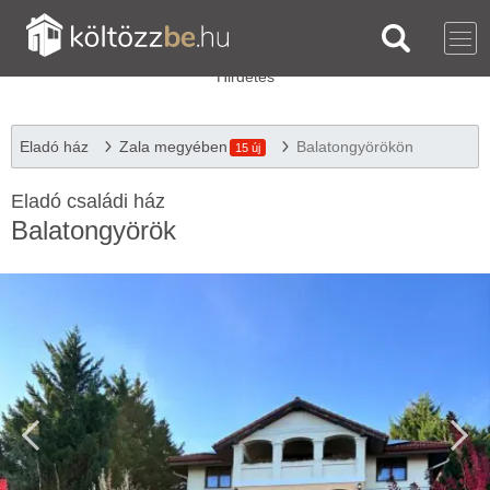
Eladó ház
Zala megyében
Balatongyörökön
15 új
Eladó családi ház
Balatongyörök