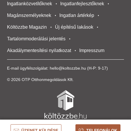
Ingatlanközvetítőknek
Ingatlanfejlesztőknek
Magánszemélyeknek
Ingatlan ártérkép
Költözzbe Magazin
Új építésű lakások
Tartalommoderálási jelentés
Akadálymentesítési nyilatkozat
Impresszum
E-mail ügyfélszolgálat:
hello@koltozzbe.hu
(H-P: 9-17)
© 2026 OTP Otthonmegoldások Kft.
ÜZENET KÜLDÉSE
TELEFONÁLOK