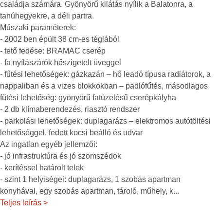
családja számára. Gyönyörű kilátás nyílik a Balatonra, a
tanúhegyekre, a déli partra.
Műszaki paraméterek:
- 2002 ben épült 38 cm-es téglából
- tető fedése: BRAMAC cserép
- fa nyílászárók hőszigetelt üveggel
- fűtési lehetőségek: gázkazán – hő leadó típusa radiátorok, a
nappaliban és a vizes blokkokban – padlófűtés, másodlagos
fűtési lehetőség: gyönyörű fatüzelésű cserépkályha
- 2 db klímaberendezés, riasztó rendszer
- parkolási lehetőségek: duplagarázs – elektromos autótöltési
lehetőséggel, fedett kocsi beálló és udvar
Az ingatlan egyéb jellemzői:
- jó infrastruktúra és jó szomszédok
- kerítéssel határolt telek
- szint 1 helyiségei: duplagarázs, 1 szobás apartman
konyhával, egy szobás apartman, tároló, műhely, k
...
Teljes leírás >