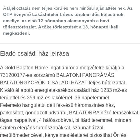
A tájékoztatás nem teljes körű és nem minősül ajánlattételnek.
Az
OTP Évnyerő Lakáshitelei 1 éves türelmi idős kölcsönök,
amellyel az első 12 hónapban alacsonyabb a havi
törlesztőrészlet. A tőke törlesztését a 13. hónaptól kell
megkezdeni.
Eladó családi ház leírása
A Gold Balaton Home Ingatlaniroda megvételre kínálja a
731200177-es sorszámú BALATONI PANORÁMÁS
BALATONGYÖRÖKI CSALÁDI HÁZAT teljes bútorzattal.
Kiváló állapotú energiatakarékos családi ház 1233 m2-es
területtel és 359 m2-es lakótérrel, 36 napelemmel.
Felemelő hangulatú, déli fekvésű háromszintes ház,
parkosított, gondozott udvarral, BALATONRA néző teraszokkal,
tágas nappalival, 4 hálószobával, billiárd teremmel, minden
szinten elegáns fürdőszobákkal, szaunaházzal,
merülőmedencével, kényelmes életteret biztosíthat Ön és