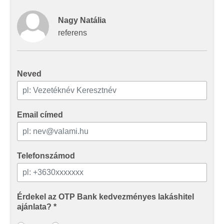
adatokkal, amelyeket Ön adott meg számukra vagy az
Ön által használt más szolgáltatásokból gyűjtöttek.
Nagy Natália
referens
Neved
Email címed
Telefonszámod
Érdekel az OTP Bank kedvezményes lakáshitel
ajánlata? *