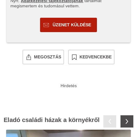
Nyrt.
Adatkezelési tájékoztatójának
tartalmát
megismertem és tudomásul vettem.
ÜZENET KÜLDÉSE
MEGOSZTÁS
KEDVENCEKBE
Eladó családi házak a környékről