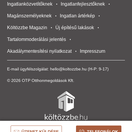
Ingatlanközvetítőknek
Ingatlanfejlesztőknek
Magánszemélyeknek
Ingatlan ártérkép
Költözzbe Magazin
Új építésű lakások
Tartalommoderálási jelentés
Akadálymentesítési nyilatkozat
Impresszum
E-mail ügyfélszolgálat:
hello@koltozzbe.hu
(H-P: 9-17)
© 2026 OTP Otthonmegoldások Kft.
ÜZENET KÜLDÉSE
TELEFONÁLOK