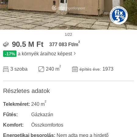
1/22
2
90.5 M Ft
377 083 Ft/m
a környék áraihoz képest
-17%
2
3 szoba
240 m
1973
építés éve:
Részletes adatok
2
Telekméret:
240 m
Fűtés:
Gázkazán
Komfort:
Összkomfortos
Energetikai besorolás:
Nem adta meg a hirdető