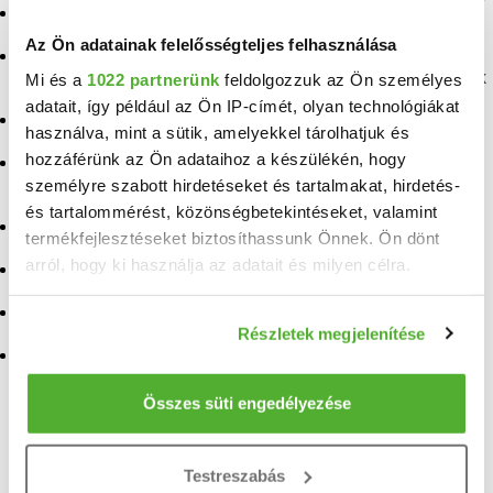
Eladó ingatlan Tar
Eladó ingatlan Diósjenő
Az Ön adatainak felelősségteljes felhasználása
Eladó ingatlan
Mátraverebély
Eladó ingatlan Mátranovák
Mi és a
1022 partnerünk
feldolgozzuk az Ön személyes
adatait, így például az Ön IP-címét, olyan technológiákat
Eladó ingatlan Ecseg
Eladó ingatlan Nógrád
használva, mint a sütik, amelyekkel tárolhatjuk és
hozzáférünk az Ön adataihoz a készülékén, hogy
Eladó ingatlan
Eladó ingatlan Kétbodony
Egyházasgerge
személyre szabott hirdetéseket és tartalmakat, hirdetés-
Eladó ingatlan Dejtár
és tartalommérést, közönségbetekintéseket, valamint
Eladó ingatlan Kazár
termékfejlesztéseket biztosíthassunk Önnek. Ön dönt
Eladó ingatlan Szügy
arról, hogy ki használja az adatait és milyen célra.
Eladó ingatlan Szirák
Eladó ingatlan
Eladó ingatlan Mátraszőlős
Érsekvadkert
Ha engedélyezi, a következőt is meg szeretnénk tenni:
Részletek megjelenítése
Információgyűjtés az Ön földrajzi elhelyezkedéséről
Eladó ingatlan Szanda
Eladó ingatlan Ipolyszög
pár méteres pontossággal
Az Ön készülékén beazonosítása annak konkrét
Összes süti engedélyezése
tulajdonságainak (ujjlenyomat) aktív ellenőrzésével
TELEFONSZÁM FELFEDÉSE
Tudjon meg többet személyes adatainak feldolgozási
+36 70 904
Testreszabás
módjairól és adja meg preferenciáit a
Részletek