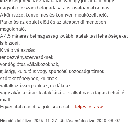
közösségének használatában van, így jól látható, hogy
nagyobb létszám befogadására is kiválóan alkalmas.
A környezet kényelmes és könnyen megközelíthető:
Parkolás az épület előtt és az utcában díjmentesen
megoldható.
A 4,5 méteres belmagasság további átalakítási lehetőségeket
is biztosít.
Kiváló választás:
rendezvényszervezőknek,
vendéglátós vállalkozóknak,
ifjúsági, kulturális vagy sportcélú közösségi térnek
szórakozóhelynek, klubnak
vállalkozásközpontnak, irodáknak
vagy akár lakások kialakítására is alkalmas a tágas belső tér
miatt.
Egyedülálló adottságok, sokoldal
...
Teljes leírás >
Hirdetés feltöltve: 2025. 11. 27. Utoljára módosítva: 2026. 08. 07.