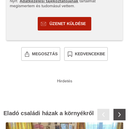
Nyrt.
Adatkezelési tájékoztatójának
tartalmát
megismertem és tudomásul vettem.
ÜZENET KÜLDÉSE
MEGOSZTÁS
KEDVENCEKBE
Eladó családi házak a környékről