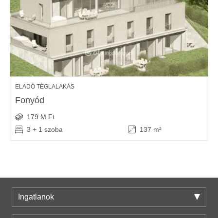
ELADÓ TÉGLALAKÁS
Fonyód
179 M Ft
3 + 1 szoba
137 m²
Ingatlanok