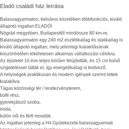
Eladó családi ház leírása
Balassagyarmaton, belváros közelében többfunkciós, kiváló
állapotú ingatlan ELADÓ!
Nógrád megyében, Budapesttől mindössze 80 km-re,
Balassagyarmaton egy 240 m2 esztétikailag és statikailag is
kiváló állapotú ingatlan, mely jelenlegi kialakításának
köszönhetően tökéletesen alkalmas vállalkozási célokra.
Az épületet 10 éve teljes körűen felújították, és 15 cm külső
szigeteléssel látták el, így energetikailag is kedvező.
A helyiségek praktikusan és modern igények szerint lettek
kialakítva:
Tágas közösségi tér / rendezvényterem,
büfé rész,
gyerekjátszó szoba,
iroda,
külön női és férfi mosdók.
Az ingatlan jelenleg a Hit Gyülekezete balassagyarmati