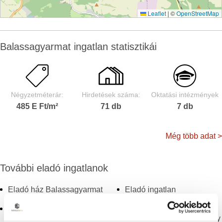
Leaflet
|
©
OpenStreetMap
Balassagyarmat ingatlan statisztikái
Négyzetméterár:
Hirdetések száma:
Oktatási intézmények
485 E Ft/m²
71 db
7 db
Még több adat >
További eladó ingatlanok
Eladó ház Balassagyarmat
Eladó ingatlan
Somoskőújfalu
Eladó ingatlan Vanyarc
Eladó ingatlan Herencsény