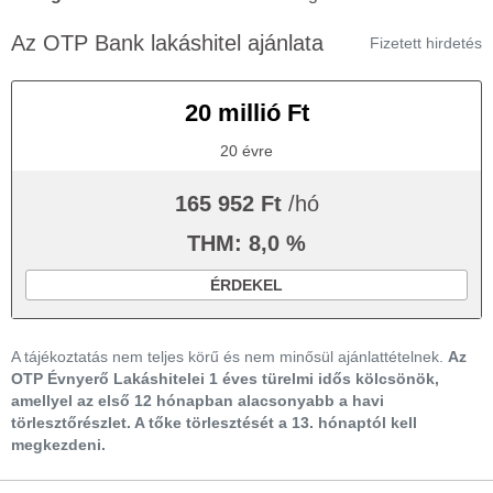
Az OTP Bank lakáshitel ajánlata
Fizetett hirdetés
20 millió Ft
20 évre
165 952 Ft
/hó
THM: 8,0 %
ÉRDEKEL
A tájékoztatás nem teljes körű és nem minősül ajánlattételnek.
Az
OTP Évnyerő Lakáshitelei 1 éves türelmi idős kölcsönök,
amellyel az első 12 hónapban alacsonyabb a havi
törlesztőrészlet. A tőke törlesztését a 13. hónaptól kell
megkezdeni.