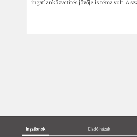
ingatlanközvetítés jövője is téma volt. A 
Ingatlanok
Eladó házak