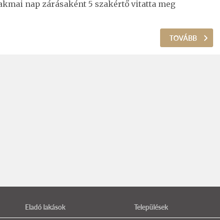
szakmai nap zárásaként 5 szakértő vitatta meg
TOVÁBB
Eladó lakások
Települések