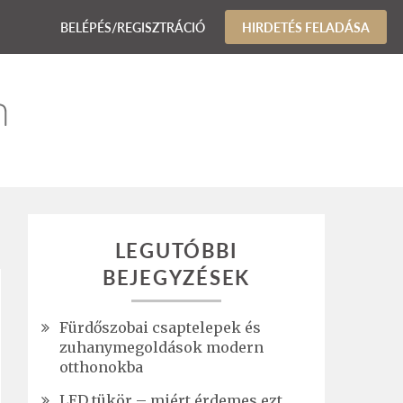
BELÉPÉS/REGISZTRÁCIÓ
HIRDETÉS FELADÁSA
LEGUTÓBBI
BEJEGYZÉSEK
Fürdőszobai csaptelepek és
zuhanymegoldások modern
otthonokba
LED tükör – miért érdemes ezt