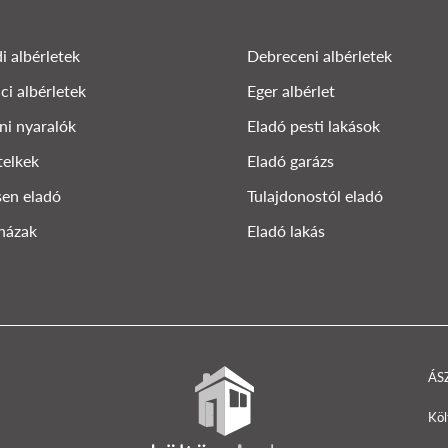
i albérletek
Debreceni albérletek
ci albérletek
Eger albérlet
ni nyaralók
Eladó pesti lakások
telkek
Eladó garázs
en eladó
Tulajdonostól eladó
házak
Eladó lakás
ÁS
Köl