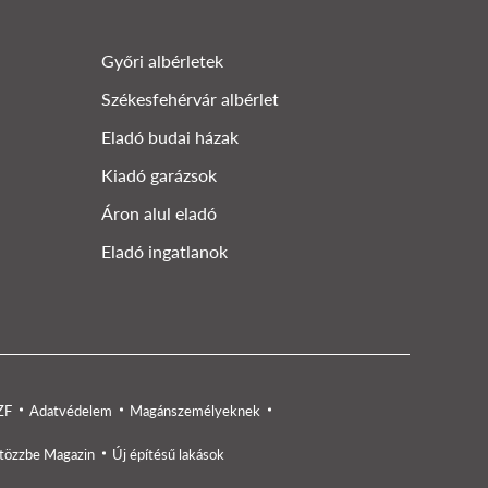
Győri albérletek
Székesfehérvár albérlet
Eladó budai házak
Kiadó garázsok
Áron alul eladó
Eladó ingatlanok
ZF
Adatvédelem
Magánszemélyeknek
tözzbe Magazin
Új építésű lakások