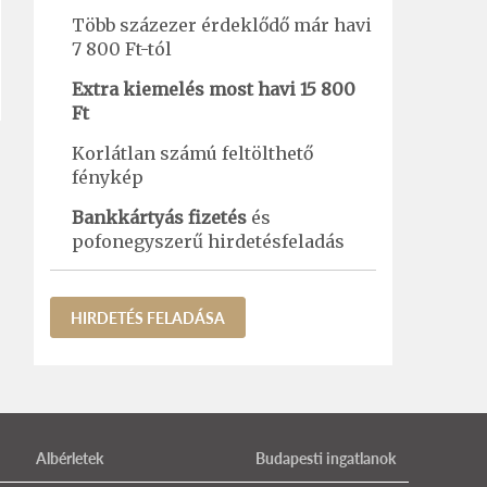
Több százezer érdeklődő már havi
7 800 Ft-tól
Extra kiemelés most havi 15 800
Ft
Korlátlan számú feltölthető
fénykép
Bankkártyás fizetés
és
pofonegyszerű hirdetésfeladás
HIRDETÉS FELADÁSA
Albérletek
Budapesti ingatlanok