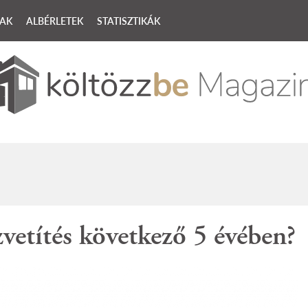
ZAK
ALBÉRLETEK
STATISZTIKÁK
piacról és amit szerintünk tudni érdemes
vetítés következő 5 évében?