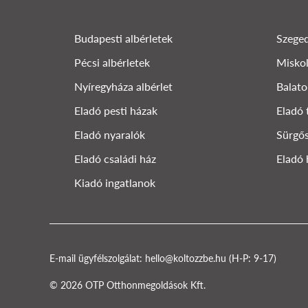
Budapesti albérletek
Szeged
Pécsi albérletek
Miskol
Nyíregyháza albérlet
Balato
Eladó pesti házak
Eladó 
Eladó nyaralók
Sürgős
Eladó családi ház
Eladó 
Kiadó ingatlanok
E-mail ügyfélszolgálat:
hello@koltozzbe.hu
(H-P: 9-17)
© 2026 OTP Otthonmegoldások Kft.