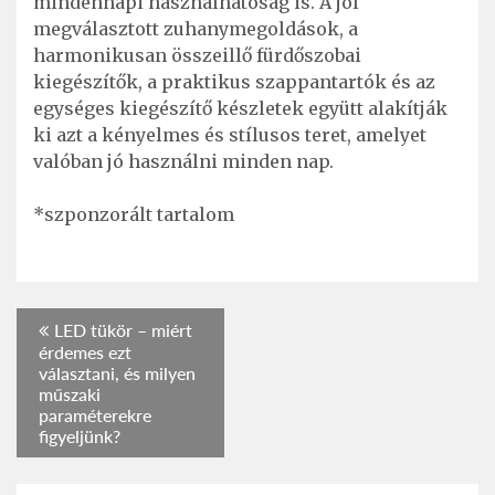
mindennapi használhatóság is. A jól
megválasztott zuhanymegoldások, a
harmonikusan összeillő fürdőszobai
kiegészítők, a praktikus szappantartók és az
egységes kiegészítő készletek együtt alakítják
ki azt a kényelmes és stílusos teret, amelyet
valóban jó használni minden nap.
*szponzorált tartalom
Bejegyzés
LED tükör – miért
érdemes ezt
navigáció
választani, és milyen
műszaki
paraméterekre
figyeljünk?