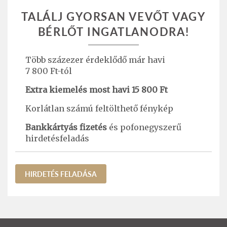
TALÁLJ GYORSAN VEVŐT VAGY
BÉRLŐT INGATLANODRA!
Több százezer érdeklődő már havi
7 800 Ft-tól
Extra kiemelés most havi 15 800 Ft
Korlátlan számú feltölthető fénykép
Bankkártyás fizetés
és pofonegyszerű
hirdetésfeladás
HIRDETÉS FELADÁSA