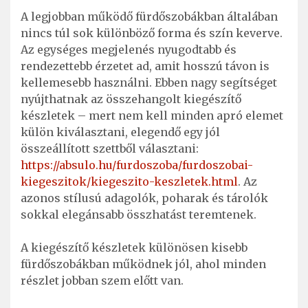
A legjobban működő fürdőszobákban általában
nincs túl sok különböző forma és szín keverve.
Az egységes megjelenés nyugodtabb és
rendezettebb érzetet ad, amit hosszú távon is
kellemesebb használni. Ebben nagy segítséget
nyújthatnak az összehangolt kiegészítő
készletek – mert nem kell minden apró elemet
külön kiválasztani, elegendő egy jól
összeállított szettből választani:
https://absulo.hu/furdoszoba/furdoszobai-
kiegeszitok/kiegeszito-keszletek.html
. Az
azonos stílusú adagolók, poharak és tárolók
sokkal elegánsabb összhatást teremtenek.
A kiegészítő készletek különösen kisebb
fürdőszobákban működnek jól, ahol minden
részlet jobban szem előtt van.