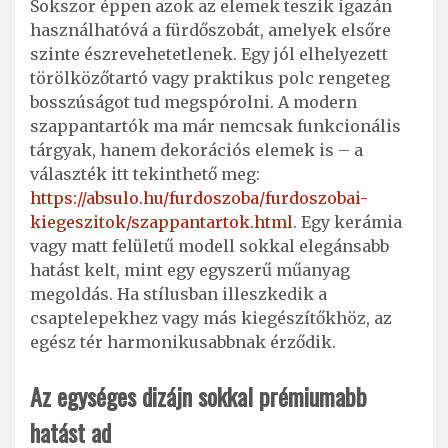
Sokszor éppen azok az elemek teszik igazán
használhatóvá a fürdőszobát, amelyek elsőre
szinte észrevehetetlenek. Egy jól elhelyezett
törölközőtartó vagy praktikus polc rengeteg
bosszúságot tud megspórolni. A modern
szappantartók ma már nemcsak funkcionális
tárgyak, hanem dekorációs elemek is – a
választék itt tekinthető meg:
https://absulo.hu/furdoszoba/furdoszobai-
kiegeszitok/szappantartok.html
. Egy kerámia
vagy matt felületű modell sokkal elegánsabb
hatást kelt, mint egy egyszerű műanyag
megoldás. Ha stílusban illeszkedik a
csaptelepekhez vagy más kiegészítőkhöz, az
egész tér harmonikusabbnak érződik.
Az egységes dizájn sokkal prémiumabb
hatást ad