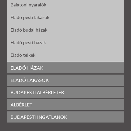
Balatoni nyaralók
Eladó pesti lakások
Eladó budai házak
Eladó pesti házak
Eladó telkek
Eladó garázs
ELADÓ HÁZAK
Kiadó garázsok
ELADÓ LAKÁSOK
Eladó házak Budapesten
BUDAPESTI ALBÉRLETEK
Eladó nyaralók
Eladó lakások Szeged
Eladó házak Szegeden
ALBÉRLET
Sürgősen eladó
Ingatlanok Szeged
Eladó lakások Székesfehérvár
Eladó házak Székesfehérvár
BUDAPESTI INGATLANOK
Tulajdonostól eladó
Albérlet I. kerület
Ingatlanok Székesfehérvár
Eladó lakások Pécs
Eladó házak Pécs
Áron alul eladó