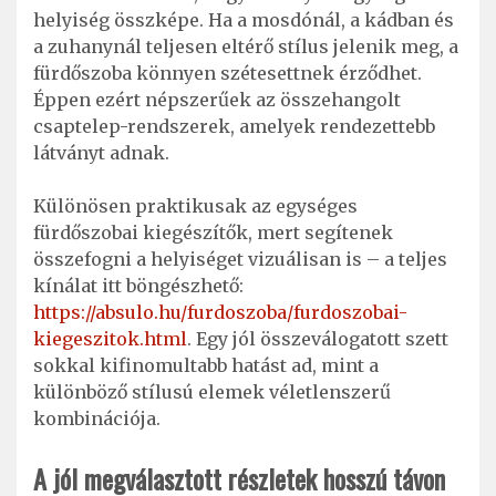
helyiség összképe. Ha a mosdónál, a kádban és
a zuhanynál teljesen eltérő stílus jelenik meg, a
fürdőszoba könnyen szétesettnek érződhet.
Éppen ezért népszerűek az összehangolt
csaptelep-rendszerek, amelyek rendezettebb
látványt adnak.
Különösen praktikusak az egységes
fürdőszobai kiegészítők, mert segítenek
összefogni a helyiséget vizuálisan is – a teljes
kínálat itt böngészhető:
https://absulo.hu/furdoszoba/furdoszobai-
kiegeszitok.html
. Egy jól összeválogatott szett
sokkal kifinomultabb hatást ad, mint a
különböző stílusú elemek véletlenszerű
kombinációja.
A jól megválasztott részletek hosszú távon