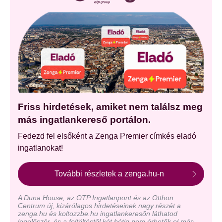
Friss hirdetések, amiket nem találsz meg
más ingatlankereső portálon.
Fedezd fel elsőként a Zenga Premier címkés eladó
ingatlanokat!
További részletek a zenga.hu-n
A Duna House, az OTP Ingatlanpont és az Otthon
Centrum új, kizárólagos hirdetéseinek nagy részét a
zenga.hu és koltozzbe.hu ingatlankeresőn láthatod
legelőször, és a feltöltéstől két hétig nem érhetők el más