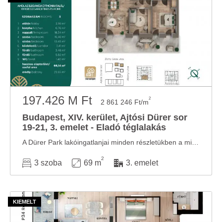
197.426 M Ft
2
2 861 246 Ft/m
Budapest, XIV. kerület, Ajtósi Dürer sor
19-21, 3. emelet - Eladó téglalakás
A Dürer Park lakóingatlanjai minden részletükben a minőséget képviselik; mind az ...
2
3 szoba
69 m
3. emelet