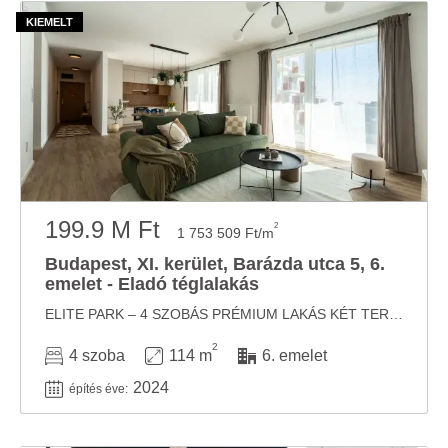
199.9 M Ft
2
1 753 509 Ft/m
Budapest, XI. kerület, Barázda utca 5, 6.
emelet - Eladó téglalakás
ELITE PARK – 4 SZOBÁS PRÉMIUM LAKÁS KÉT TERASSZAL BUDAPEST EGYIK LEGKERESETTEBB ...
2
4 szoba
114 m
6. emelet
2024
építés éve: