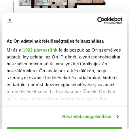
Az Ön adatainak felelősségteljes felhasználása
104.8 M Ft
2
2 278 261 Ft/m
Mi és a
1022 partnerünk
feldolgozzuk az Ön személyes
adatait, így például az Ön IP-címét, olyan technológiákat
Budapest, VII. kerület, Péterfy Sándor
utca 34, 6. emelet - Eladó téglalakás
használva, mint a sütik, amelyekkel tárolhatjuk és
hozzáférünk az Ön adataihoz a készülékén, hogy
A P34 Társasház Budapest VII. kerületében, nyüzsgő belvárosi környezetben mégis csendes ...
személyre szabott hirdetéseket és tartalmakat, hirdetés-
2
1 + 1 szoba
46 m
6. emelet
és tartalommérést, közönségbetekintéseket, valamint
termékfejlesztéseket biztosíthassunk Önnek. Ön dönt
arról, hogy ki használja az adatait és milyen célra.
Ha engedélyezi, a következőt is meg szeretnénk tenni:
Részletek megjelenítése
Információgyűjtés az Ön földrajzi elhelyezkedéséről
pár méteres pontossággal