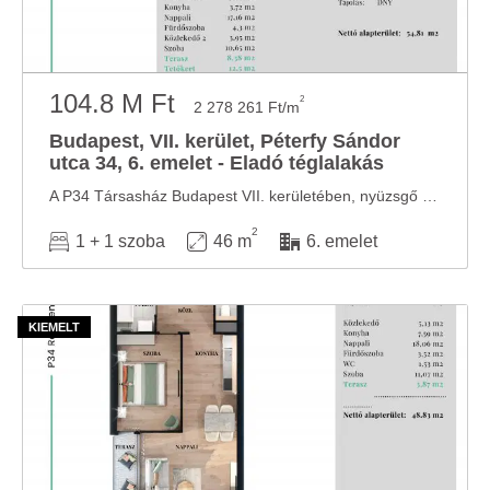
104.8 M Ft
2
2 278 261 Ft/m
Budapest, VII. kerület, Péterfy Sándor
utca 34, 6. emelet - Eladó téglalakás
A P34 Társasház Budapest VII. kerületében, nyüzsgő belvárosi környezetben mégis csendes ...
2
1 + 1 szoba
46 m
6. emelet