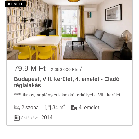
79.9 M Ft
2
2 350 000 Ft/m
Budapest, VIII. kerület, 4. emelet - Eladó
téglalakás
***Stílusos, napfényes lakás két erkéllyel a VIII. kerületben ideális otthon és kiváló ...
2
2 szoba
34 m
4. emelet
2014
építés éve: