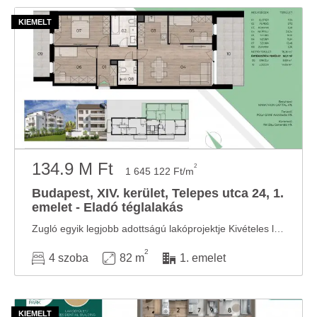
134.9 M Ft
2
1 645 122 Ft/m
Budapest, XIV. kerület, Telepes utca 24, 1.
emelet - Eladó téglalakás
Zugló egyik legjobb adottságú lakóprojektje Kivételes lehetőség Zugló szívében, ahol a ...
2
4 szoba
82 m
1. emelet