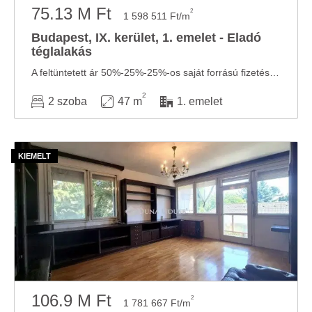
75.13 M Ft
2
1 598 511 Ft/m
Budapest, IX. kerület, 1. emelet - Eladó
téglalakás
A feltüntetett ár 50%-25%-25%-os saját forrású fizetési ütemezés esetén érvényes, 2025. ...
2
2 szoba
47 m
1. emelet
106.9 M Ft
2
1 781 667 Ft/m