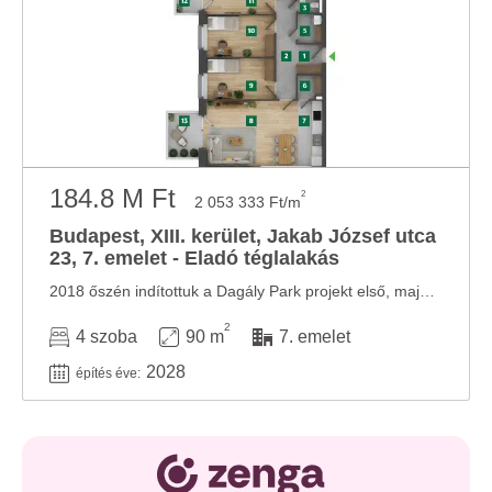
184.8 M Ft
2
2 053 333 Ft/m
Budapest, XIII. kerület, Jakab József utca
23, 7. emelet - Eladó téglalakás
2018 őszén indítottuk a Dagály Park projekt első, majd 2019 végén a második ütemének ...
2
4 szoba
90 m
7. emelet
2028
építés éve: