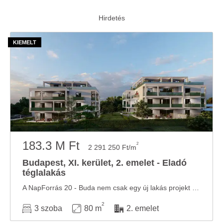
183.3 M Ft
2
2 291 250 Ft/m
Budapest, XI. kerület, 2. emelet - Eladó
téglalakás
A NapForrás 20 - Buda nem csak egy új lakás projekt – ez a legzöldebb társasház Budapesten, ...
2
3 szoba
80 m
2. emelet