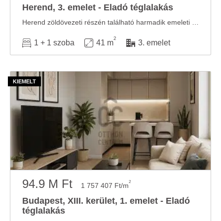
Herend, 3. emelet - Eladó téglalakás
Herend zöldövezeti részén található harmadik emeleti lakás kiváló lehetőség a " mama ...
2
1 + 1 szoba
41 m
3. emelet
94.9 M Ft
2
1 757 407 Ft/m
Budapest, XIII. kerület, 1. emelet - Eladó
téglalakás