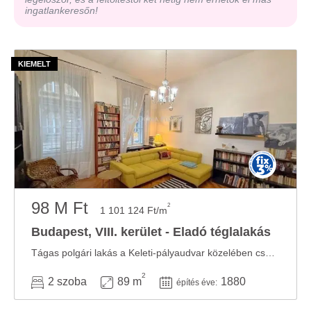
ingatlankeresőn!
98 M Ft
2
1 101 124 Ft/m
Budapest, VIII. kerület - Eladó téglalakás
Tágas polgári lakás a Keleti-pályaudvar közelében csendes környezetben! Eladásra ...
2
2 szoba
89 m
1880
építés éve: