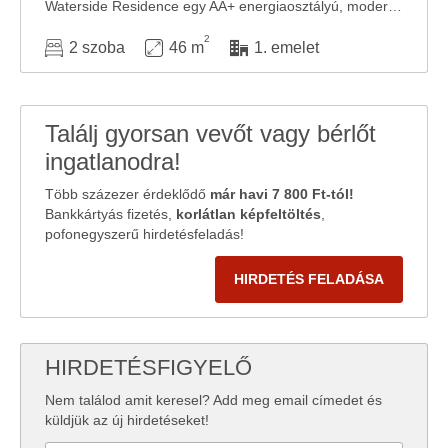
Waterside Residence egy AA+ energiaosztályú, modern lakópark a Duna-parton, Budapest 13. ...
2
2 szoba
46 m
1. emelet
Találj gyorsan vevőt vagy bérlőt
ingatlanodra!
Több százezer érdeklődő
már havi 7 800 Ft-tól!
Bankkártyás fizetés,
korlátlan képfeltöltés
,
pofonegyszerű hirdetésfeladás!
HIRDETÉS FELADÁSA
HIRDETÉSFIGYELŐ
Nem találod amit keresel? Add meg email címedet és
küldjük az új hirdetéseket!