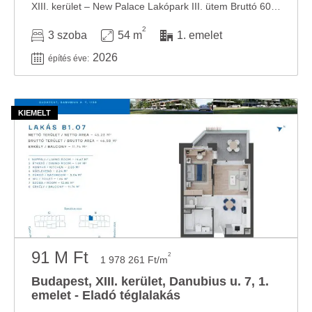
XIII. kerület – New Palace Lakópark III. ütem Bruttó 60 m² | 3 szoba | erkély | év ...
2
3 szoba
54 m
1. emelet
2026
építés éve:
91 M Ft
2
1 978 261 Ft/m
Budapest, XIII. kerület, Danubius u. 7, 1.
emelet - Eladó téglalakás