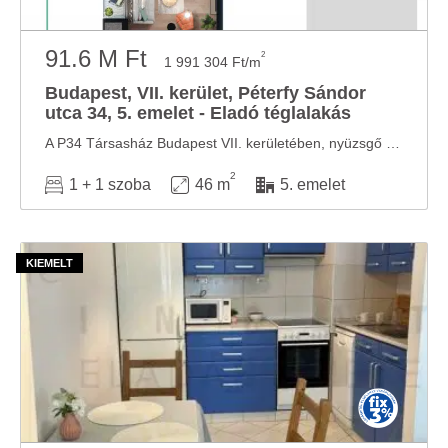
91.6 M Ft
2
1 991 304 Ft/m
Budapest, VII. kerület, Péterfy Sándor
utca 34, 5. emelet - Eladó téglalakás
A P34 Társasház Budapest VII. kerületében, nyüzsgő belvárosi környezetben mégis csendes ...
2
1 + 1 szoba
46 m
5. emelet