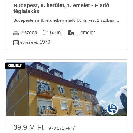
Budapest, II. kerület, 1. emelet - Eladó
téglalakás
Budapesten a II.kerületben eladó 60 nm-es, 2 szobás ,igény szerint, felújítandó lakás, 4 ...
2
2 szoba
60 m
1. emelet
1970
építés éve:
39.9 M Ft
2
973 171 Ft/m