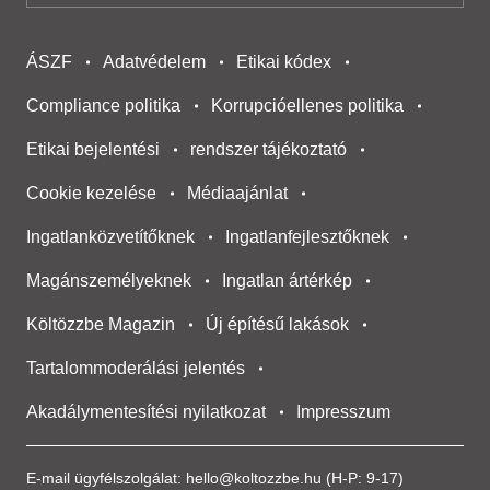
ÁSZF
Adatvédelem
Etikai kódex
Compliance politika
Korrupcióellenes politika
Etikai bejelentési
rendszer tájékoztató
Cookie kezelése
Médiaajánlat
Ingatlanközvetítőknek
Ingatlanfejlesztőknek
Magánszemélyeknek
Ingatlan ártérkép
Költözzbe Magazin
Új építésű lakások
Tartalommoderálási jelentés
Akadálymentesítési nyilatkozat
Impresszum
E-mail ügyfélszolgálat:
hello@koltozzbe.hu
(H-P: 9-17)