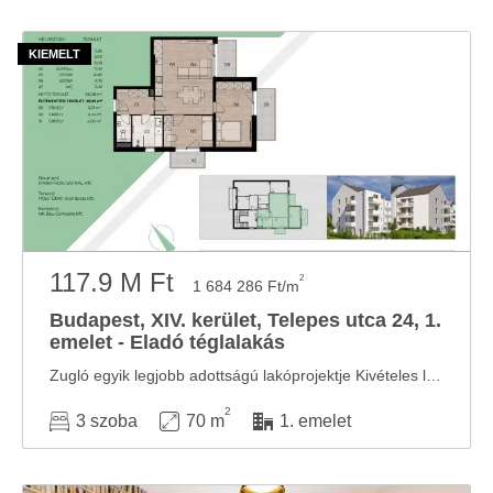
117.9 M Ft
2
1 684 286 Ft/m
Budapest, XIV. kerület, Telepes utca 24, 1.
emelet - Eladó téglalakás
Zugló egyik legjobb adottságú lakóprojektje Kivételes lehetőség Zugló szívében, ahol a ...
2
3 szoba
70 m
1. emelet