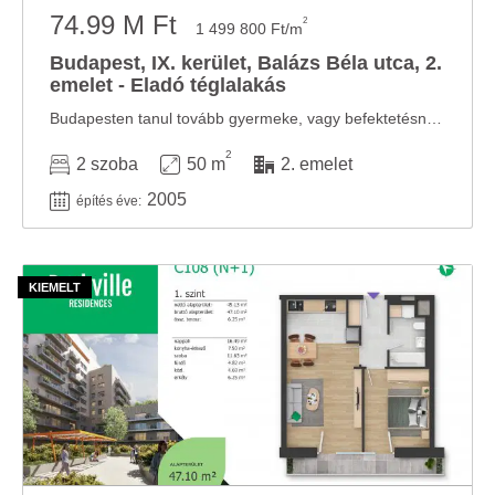
74.99 M Ft
2
1 499 800 Ft/m
Budapest, IX. kerület, Balázs Béla utca, 2.
emelet - Eladó téglalakás
Budapesten tanul tovább gyermeke, vagy befektetésnek keres könnyen kiadható lakást? Akkor ezt ...
2
2 szoba
50 m
2. emelet
2005
építés éve: