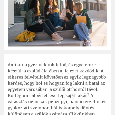
Amikor a gyermekünk felnő, és egyetemre
készül, a család életében új fejezet kezdődik. A
sikeres felvételit követően az egyik legnagyobb
kérdés, hogy hol és hogyan fog lakni a fiatal az
egyetem városában, a szülői otthontól távol.
Kollégium, albérlet, esetleg saját lakás? A
választás nemcsak pénzügyi, hanem érzelmi és
gyakorlati szempontból is komoly döntés –
különösen a szülők számára. Cikkünkben