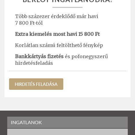
Több százezer érdeklődő már havi
7 800 Ft-tól
Extra kiemelés most havi 15 800 Ft
Korlátlan számú feltölthető fénykép
Bankkártyás fizetés
és pofonegyszerű
hirdetésfeladás
HIRDETÉS FELADÁSA
INGATLANOK