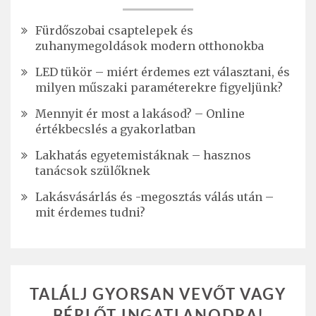
Fürdőszobai csaptelepek és
zuhanymegoldások modern otthonokba
LED tükör – miért érdemes ezt választani, és
milyen műszaki paraméterekre figyeljünk?
Mennyit ér most a lakásod? – Online
értékbecslés a gyakorlatban
Lakhatás egyetemistáknak – hasznos
tanácsok szülőknek
Lakásvásárlás és -megosztás válás után –
mit érdemes tudni?
TALÁLJ GYORSAN VEVŐT VAGY
BÉRLŐT INGATLANODRA!