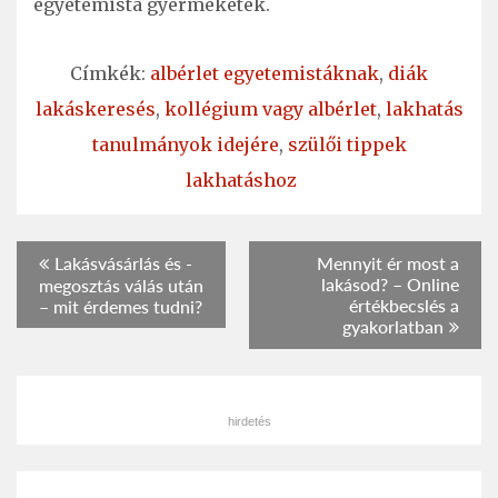
egyetemista gyermeketek.
Címkék:
albérlet egyetemistáknak
,
diák
lakáskeresés
,
kollégium vagy albérlet
,
lakhatás
tanulmányok idejére
,
szülői tippek
lakhatáshoz
Bejegyzés
Lakásvásárlás és -
Mennyit ér most a
lakásod? – Online
megosztás válás után
navigáció
értékbecslés a
– mit érdemes tudni?
gyakorlatban
hirdetés