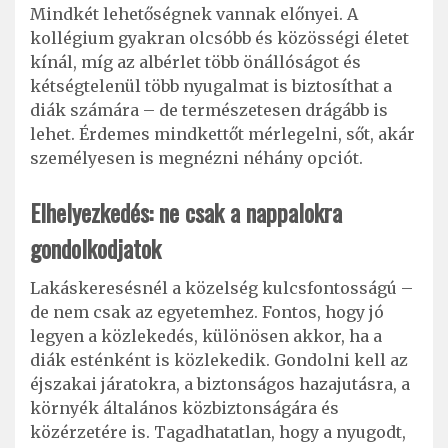
Mindkét lehetőségnek vannak előnyei. A
kollégium gyakran olcsóbb és közösségi életet
kínál, míg az albérlet több önállóságot és
kétségtelenül több nyugalmat is biztosíthat a
diák számára – de természetesen drágább is
lehet. Érdemes mindkettőt mérlegelni, sőt, akár
személyesen is megnézni néhány opciót.
Elhelyezkedés: ne csak a nappalokra
gondolkodjatok
Lakáskeresésnél a közelség kulcsfontosságú –
de nem csak az egyetemhez. Fontos, hogy jó
legyen a közlekedés, különösen akkor, ha a
diák esténként is közlekedik. Gondolni kell az
éjszakai járatokra, a biztonságos hazajutásra, a
környék általános közbiztonságára és
közérzetére is. Tagadhatatlan, hogy a nyugodt,