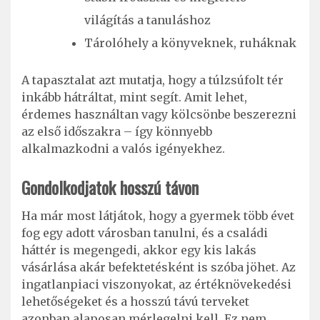
világítás a tanuláshoz
Tárolóhely a könyveknek, ruháknak
A tapasztalat azt mutatja, hogy a túlzsúfolt tér
inkább hátráltat, mint segít. Amit lehet,
érdemes használtan vagy kölcsönbe beszerezni
az első időszakra – így könnyebb
alkalmazkodni a valós igényekhez.
Gondolkodjatok hosszú távon
Ha már most látjátok, hogy a gyermek több évet
fog egy adott városban tanulni, és a családi
háttér is megengedi, akkor egy kis lakás
vásárlása akár befektetésként is szóba jöhet. Az
ingatlanpiaci viszonyokat, az értéknövekedési
lehetőségeket és a hosszú távú terveket
azonban alaposan mérlegelni kell. Ez nem