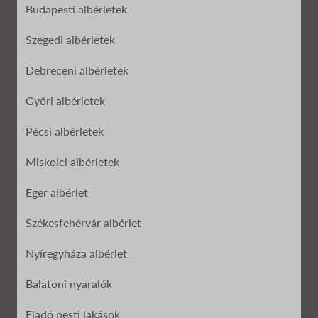
Budapesti albérletek
Szegedi albérletek
Debreceni albérletek
Győri albérletek
Pécsi albérletek
Miskolci albérletek
Eger albérlet
Székesfehérvár albérlet
Nyíregyháza albérlet
Balatoni nyaralók
Eladó pesti lakások