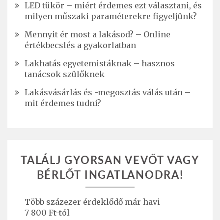
LED tükör – miért érdemes ezt választani, és
milyen műszaki paraméterekre figyeljünk?
Mennyit ér most a lakásod? – Online
értékbecslés a gyakorlatban
Lakhatás egyetemistáknak – hasznos
tanácsok szülőknek
Lakásvásárlás és -megosztás válás után –
mit érdemes tudni?
TALÁLJ GYORSAN VEVŐT VAGY
BÉRLŐT INGATLANODRA!
Több százezer érdeklődő már havi
7 800 Ft-tól