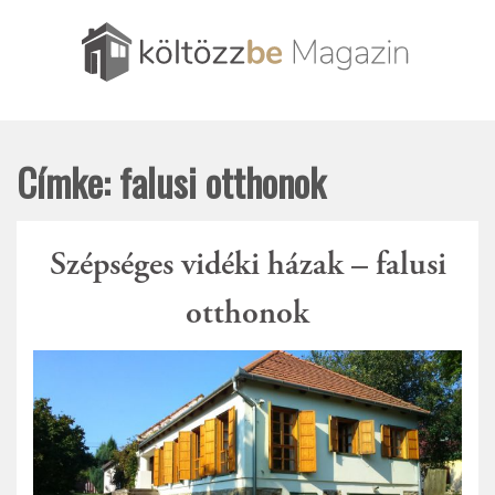
Skip
to
content
Amit csak tudni szerettél volna az ingatlanpiacról és
Költözzbe.hu – Blog
amit szerintünk tudni érdemes
Címke:
falusi otthonok
Szépséges vidéki házak – falusi
otthonok