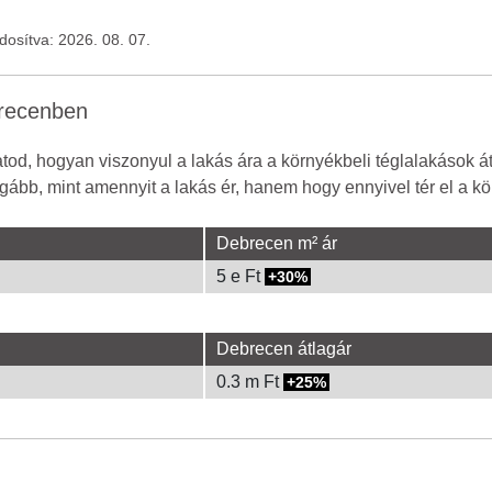
ódosítva: 2026. 08. 07.
brecenben
od, hogyan viszonyul a lakás ára a környékbeli téglalakások á
gább, mint amennyit a lakás ér, hanem hogy ennyivel tér el a kör
Debrecen m² ár
5 e Ft
30%
Debrecen átlagár
0.3 m Ft
25%