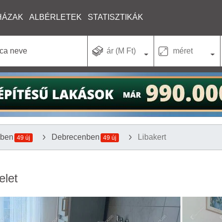
HÁZAK
ALBÉRLETEK
STATISZTIKÁK
ár (M Ft)
méret
ében
Debrecenben
Libakert
49 új
49 új
elet