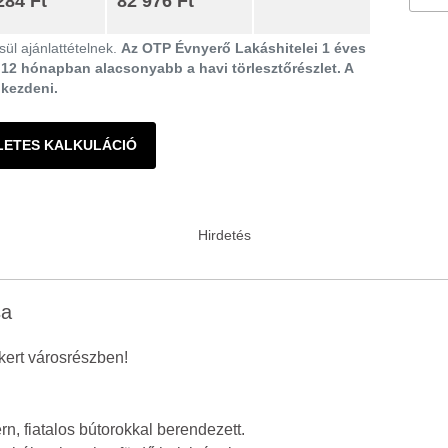
284 Ft
82 976 Ft
ül ajánlattételnek.
Az OTP Évnyerő Lakáshitelei 1 éves
ő 12 hónapban alacsonyabb a havi törlesztőrészlet. A
gkezdeni.
LETES KALKULÁCIÓ
sa
kert városrészben!
, fiatalos bútorokkal berendezett.