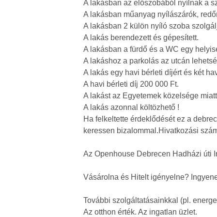
A lakásban az előszobából nyílnak a s
A lakásban műanyag nyílászárók, redő
A lakásban 2 külön nyíló szoba szolgál
A lakás berendezett és gépesített.
A lakásban a fürdő és a WC egy helyis
A lakáshoz a parkolás az utcán lehets
A lakás egy havi bérleti díjért és két ha
A havi bérleti díj 200 000 Ft.
A lakást az Egyetemek közelsége miatt
A lakás azonnal költözhető !
Ha felkeltette érdeklődését ez a debre
keressen bizalommal.Hivatkozási szá
Az Openhouse Debrecen Hadházi úti Ing
Vásárolna és Hitelt igényelne? Ingyene
További szolgáltatásainkkal (pl. energet
Az otthon érték. Az ingatlan üzlet.