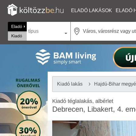
ELADÓ LAKÁSOK
ELADÓ 
Eladó
típus
Kiadó
Kiadó lakás
Hajdú-Bihar megy
Kiadó téglalakás, albérlet
Debrecen, Libakert, 4. em