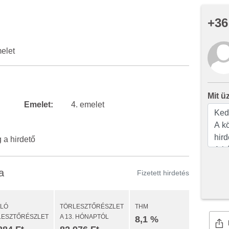
+36
melet
Mit ü
Emelet:
4. emelet
a hirdető
a
Fizetett hirdetés
ULÓ
TÖRLESZTŐRÉSZLET
THM
LESZTŐRÉSZLET
A 13. HÓNAPTÓL
8,1 %