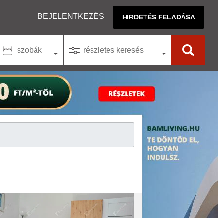
BEJELENTKEZÉS
HIRDETÉS FELADÁSA
szobák
részletes keresés