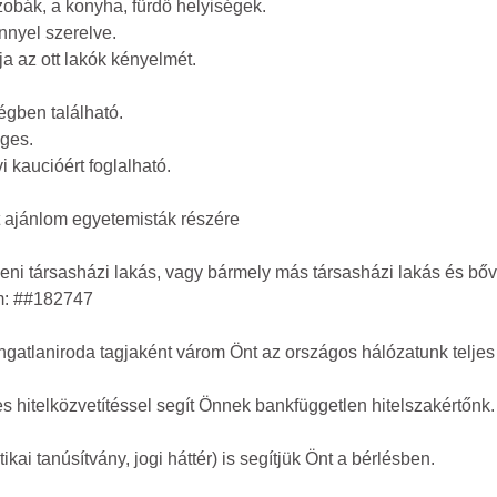
zobák, a konyha, fürdő helyiségek.
nnyel szerelve.
ja az ott lakók kényelmét.
égben található.
éges.
vi kaucióért foglalható.
 ajánlom egyetemisták részére
ceni társasházi lakás, vagy bármely más társasházi lakás és bőv
m: ##182747
atlaniroda tagjaként várom Önt az országos hálózatunk teljes 
s hitelközvetítéssel segít Önnek bankfüggetlen hitelszakértőnk.
ikai tanúsítvány, jogi háttér) is segítjük Önt a bérlésben.