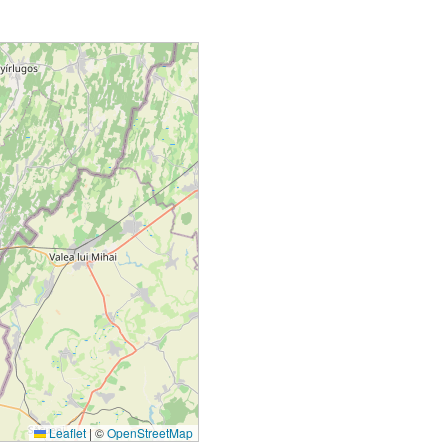
Leaflet
|
©
OpenStreetMap