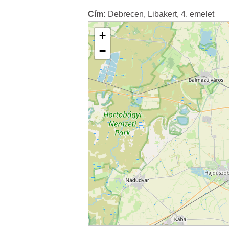
Cím:
Debrecen, Libakert, 4. emelet
+
−