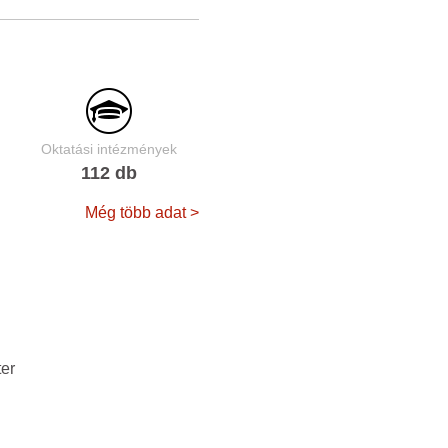
Oktatási intézmények
112 db
Még több adat >
er