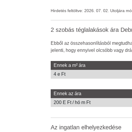
Hirdetés feltöltve: 2026. 07. 02. Utoljára m
2 szobás téglalakások ára De
Ebből az összehasonlításból megtudhat
jelenti, hogy ennyivel olcsóbb vagy drá
Ennek a m² ára
4 e Ft
Ennek az ára
200 E Ft / hó m Ft
Az ingatlan elhelyezkedése