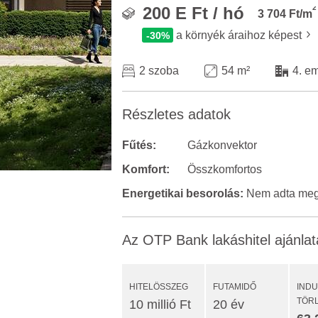
2
200 E Ft / hó
3 704 Ft/m
a környék áraihoz képest
-30%
2 szoba
54 m²
4. e
Részletes adatok
Fűtés:
Gázkonvektor
Komfort:
Összkomfortos
Energetikai besorolás:
Nem adta meg 
Az OTP Bank lakáshitel ajánlat
HITELÖSSZEG
FUTAMIDŐ
IND
TÖR
10 millió Ft
20 év