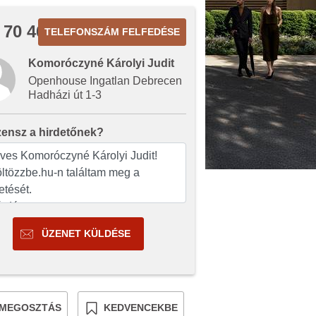
 70 467
TELEFONSZÁM FELFEDÉSE
Komoróczyné Károlyi Judit
Openhouse Ingatlan Debrecen
Hadházi út 1-3
zensz a hirdetőnek?
ÜZENET KÜLDÉSE
MEGOSZTÁS
KEDVENCEKBE