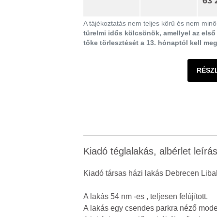
63 
A tájékoztatás nem teljes körű és nem minős
türelmi idős kölcsönök, amellyel az els
tőke törlesztését a 13. hónaptól kell me
RÉSZ
Kiadó téglalakás, albérlet leírá
Kiadó társas házi lakás Debrecen Liba
A lakás 54 nm -es , teljesen felújított.
A lakás egy csendes parkra néző modern