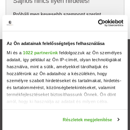
Sajnos nincs ilyen hirdetés!
Próbálj meg kevesebb szempont szerint
keresni, hátha akkor megtalálod, amit keresel.
Az Ön adatainak felelősségteljes felhasználása
Ingatlanok
Mi és a
1022 partnerünk
feldolgozzuk az Ön személyes
adatait, így például az Ön IP-címét, olyan technológiákat
használva, mint a sütik, amelyekkel tárolhatjuk és
Eladó házak
hozzáférünk az Ön adataihoz a készülékén, hogy
személyre szabott hirdetéseket és tartalmakat, hirdetés-
Eladó lakások
és tartalommérést, közönségbetekintéseket, valamint
termékfejlesztéseket biztosíthassunk Önnek. Ön dönt
Települések
arról, hogy ki használja az adatait és milyen célra.
Albérletek
Ha engedélyezi, a következőt is meg szeretnénk tenni:
Részletek megjelenítése
Információgyűjtés az Ön földrajzi elhelyezkedéséről