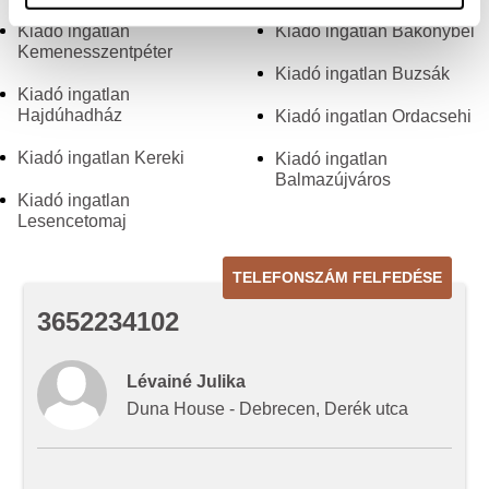
Sütiket használunk a tartalmak és hirdetések személyre
Kiadó ingatlan
Kiadó ingatlan Bakonybél
szabásához, közösségi funkciók biztosításához,
Kemenesszentpéter
valamint weboldalforgalmunk elemzéséhez. Ezenkívül
Kiadó ingatlan Buzsák
Kiadó ingatlan
közösségi média-, hirdető- és elemező partnereinkkel
Hajdúhadház
Kiadó ingatlan Ordacsehi
megosztjuk az Ön weboldalhasználatra vonatkozó
adatait, akik kombinálhatják az adatokat más olyan
Kiadó ingatlan Kereki
Kiadó ingatlan
adatokkal, amelyeket Ön adott meg számukra vagy az
Balmazújváros
Kiadó ingatlan
Ön által használt más szolgáltatásokból gyűjtöttek.
Lesencetomaj
TELEFONSZÁM FELFEDÉSE
3652234102
Lévainé Julika
Duna House - Debrecen, Derék utca