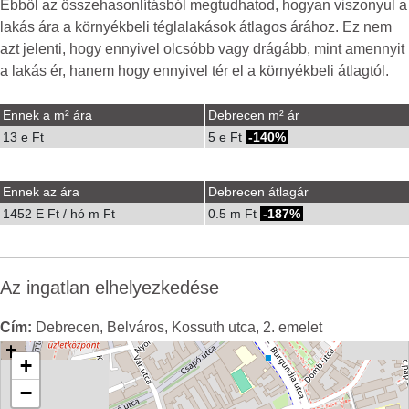
Ebből az összehasonlításból megtudhatod, hogyan viszonyul a
lakás ára a környékbeli téglalakások átlagos árához. Ez nem
azt jelenti, hogy ennyivel olcsóbb vagy drágább, mint amennyit
a lakás ér, hanem hogy ennyivel tér el a környékbeli átlagtól.
Ennek a m² ára
Debrecen m² ár
13 e Ft
5 e Ft
-140%
Ennek az ára
Debrecen átlagár
1452 E Ft / hó m Ft
0.5 m Ft
-187%
Az ingatlan elhelyezkedése
Cím:
Debrecen, Belváros, Kossuth utca, 2. emelet
+
−