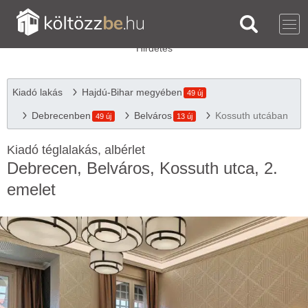
Kiadó lakás
Hajdú-Bihar megyében
49 új
Debrecenben
Belváros
Kossuth utcában
49 új
13 új
Kiadó téglalakás, albérlet
Debrecen, Belváros, Kossuth utca, 2.
emelet