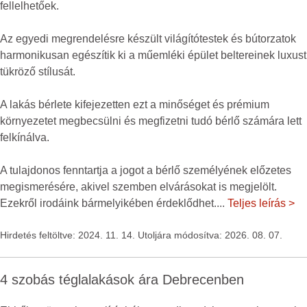
fellelhetőek.
Az egyedi megrendelésre készült világítótestek és bútorzatok
harmonikusan egészítik ki a műemléki épület beltereinek luxust
tükröző stílusát.
A lakás bérlete kifejezetten ezt a minőséget és prémium
környezetet megbecsülni és megfizetni tudó bérlő számára lett
felkínálva.
A tulajdonos fenntartja a jogot a bérlő személyének előzetes
megismerésére, akivel szemben elvárásokat is megjelölt.
Ezekről irodáink bármelyikében érdeklődhet.
...
Teljes leírás >
Hirdetés feltöltve: 2024. 11. 14. Utoljára módosítva: 2026. 08. 07.
4 szobás téglalakások ára Debrecenben