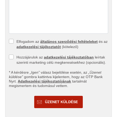
Elfogadom az
általános szerződési feltételeket
és az
adatkezelési tájékoztatót
(kötelező)
Hozzájárulok az
adatkezelési tájékoztatóban
leírtak
szerinti marketing célú megkeresésekhez (opcionális).
* A kérdésre
„Igen”
válasz bejelölése esetén, az
„Üzenet
küldése”
gombra kattintva kijelentem, hogy az OTP Bank
Nyrt.
Adatkezelési tájékoztatójának
tartalmát
megismertem és tudomásul vettem.
ÜZENET KÜLDÉSE