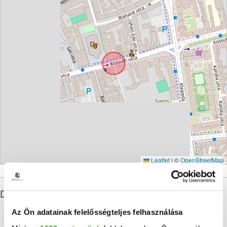
Leaflet
|
©
OpenStreetMap
Debrecen ingatlan statisztikái
Az Ön adatainak felelősségteljes felhasználása