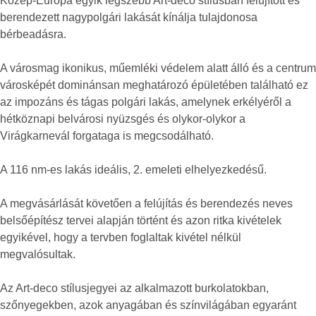
Közép-Európa egyik legszebb Art-deco stílusban felújított és
berendezett nagypolgári lakását kínálja tulajdonosa
bérbeadásra.
A városmag ikonikus, műemléki védelem alatt álló és a centrum
városképét dominánsan meghatározó épületében található ez
az impozáns és tágas polgári lakás, amelynek erkélyéről a
hétköznapi belvárosi nyüzsgés és olykor-olykor a
Virágkarnevál forgataga is megcsodálható.
A 116 nm-es lakás ideális, 2. emeleti elhelyezkedésű.
A megvásárlását követően a felújítás és berendezés neves
belsőépítész tervei alapján történt és azon ritka kivételek
egyikével, hogy a tervben foglaltak kivétel nélkül
megvalósultak.
Az Art-deco stílusjegyei az alkalmazott burkolatokban,
szőnyegekben, azok anyagában és színvilágában egyaránt