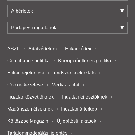
Albérletek
Budapesti ingatlanok
ÁSZF
Adatvédelem
Etikai kódex
Compliance politika
Korrupcióellenes politika
Etikai bejelentési
rendszer tájékoztató
Cookie kezelése
Médiaajánlat
Ingatlanközvetítőknek
Ingatlanfejlesztőknek
Magánszemélyeknek
Ingatlan ártérkép
Költözzbe Magazin
Új építésű lakások
Tartalommoderálási jelentés