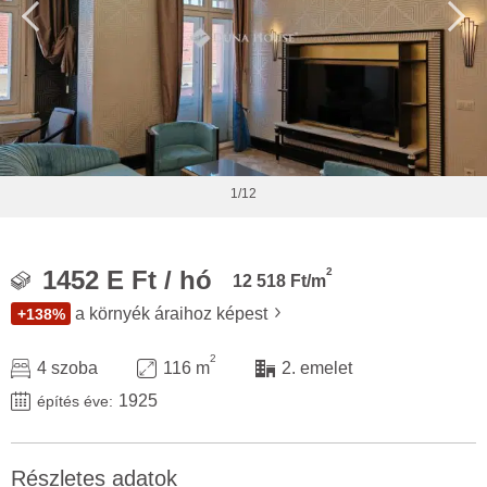
1/12
2
1452 E Ft / hó
12 518 Ft/m
a környék áraihoz képest
+138%
2
4 szoba
116 m
2. emelet
1925
építés éve:
Részletes adatok