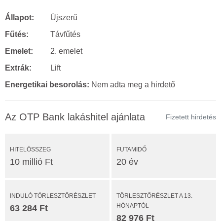
Állapot:
Újszerű
Fűtés:
Távfűtés
Emelet:
2. emelet
Extrák:
Lift
Energetikai besorolás:
Nem adta meg a hirdető
Az OTP Bank lakáshitel ajánlata
Fizetett hirdetés
HITELÖSSZEG
FUTAMIDŐ
10 millió Ft
20 év
INDULÓ TÖRLESZTŐRÉSZLET
TÖRLESZTŐRÉSZLET A 13.
HÓNAPTÓL
63 284 Ft
82 976 Ft