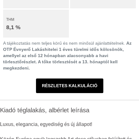
THM
8,1 %
A tájékoztatás nem teljes körű és nem minősül ajánlattételnek.
Az
OTP Évnyerő Lakáshitelei 1 éves türelmi idős kölcsönök,
amellyel az első 12 hónapban alacsonyabb a havi
törlesztőrészlet. A tőke törlesztését a 13. hónaptól kell
megkezdeni.
RÉSZLETES KALKULÁCIÓ
Kiadó téglalakás, albérlet leírása
Luxus, elegancia, egyediség és új állapot!