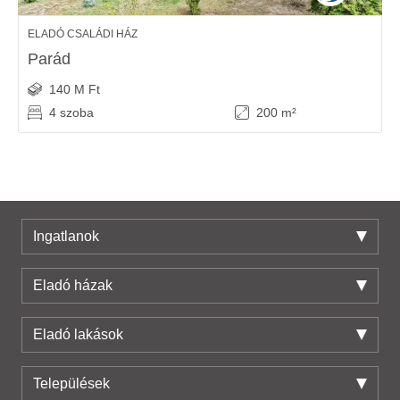
ELADÓ CSALÁDI HÁZ
Parád
140 M Ft
4 szoba
200 m²
Ingatlanok
Eladó házak
Eladó lakások
Települések