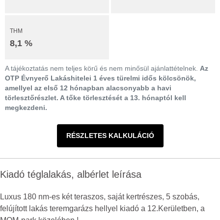
THM
8,1 %
A tájékoztatás nem teljes körű és nem minősül ajánlattételnek.
Az
OTP Évnyerő Lakáshitelei 1 éves türelmi idős kölcsönök,
amellyel az első 12 hónapban alacsonyabb a havi
törlesztőrészlet. A tőke törlesztését a 13. hónaptól kell
megkezdeni.
RÉSZLETES KALKULÁCIÓ
Kiadó téglalakás, albérlet leírása
Luxus 180 nm-es két teraszos, saját kertrészes, 5 szobás,
felújított lakás teremgarázs hellyel kiadó a 12.Kerületben, a