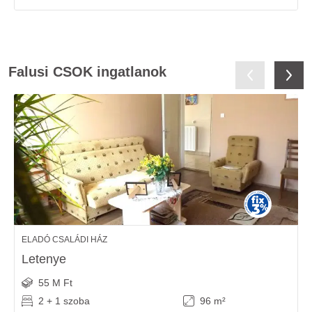
Falusi CSOK ingatlanok
ELADÓ CSALÁDI HÁZ
Letenye
55 M Ft
2 + 1 szoba
96 m²