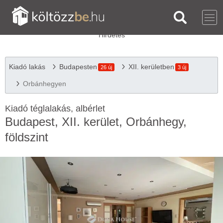
Kiadó lakás
Budapesten
XII. kerületben
26 új
3 új
Orbánhegyen
Kiadó téglalakás, albérlet
Budapest, XII. kerület, Orbánhegy,
földszint