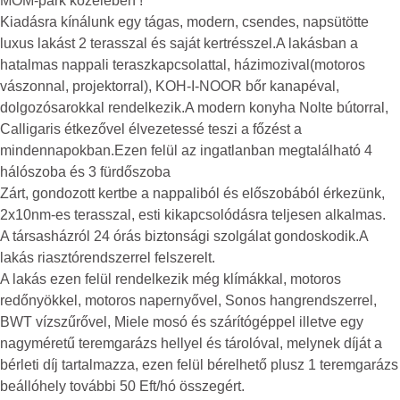
MOM-park közelében !
Kiadásra kínálunk egy tágas, modern, csendes, napsütötte
luxus lakást 2 terasszal és saját kertrésszel.A lakásban a
hatalmas nappali teraszkapcsolattal, házimozival(motoros
vászonnal, projektorral), KOH-I-NOOR bőr kanapéval,
dolgozósarokkal rendelkezik.A modern konyha Nolte bútorral,
Calligaris étkezővel élvezetessé teszi a főzést a
mindennapokban.Ezen felül az ingatlanban megtalálható 4
hálószoba és 3 fürdőszoba
Zárt, gondozott kertbe a nappaliból és előszobából érkezünk,
2x10nm-es terasszal, esti kikapcsolódásra teljesen alkalmas.
A társasházról 24 órás biztonsági szolgálat gondoskodik.A
lakás riasztórendszerrel felszerelt.
A lakás ezen felül rendelkezik még klímákkal, motoros
redőnyökkel, motoros napernyővel, Sonos hangrendszerrel,
BWT vízszűrővel, Miele mosó és szárítógéppel illetve egy
nagyméretű teremgarázs hellyel és tárolóval, melynek díját a
bérleti díj tartalmazza, ezen felül bérelhető plusz 1 teremgarázs
beállóhely további 50 Eft/hó összegért.