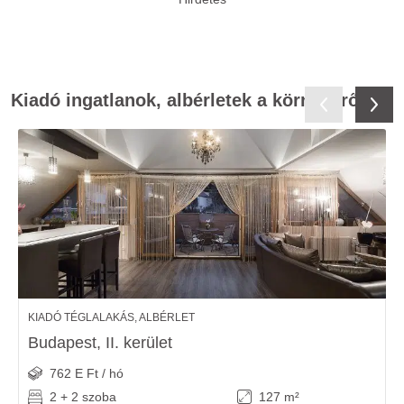
Kiadó ingatlanok, albérletek a környékről
KIADÓ TÉGLALAKÁS, ALBÉRLET
Budapest, II. kerület
762 E Ft / hó
2 + 2 szoba
127 m²