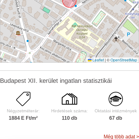
Leaflet
|
©
OpenStreetMap
Budapest XII. kerület ingatlan statisztikái
Négyzetméterár:
Hirdetések száma:
Oktatási intézmények
1884 E Ft/m²
110 db
67 db
Még több adat >