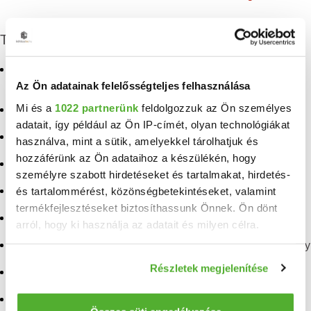
További albérletek
Kiadó téglalakás
Kiadó lakás Kútvölgy
Krisztinaváros
Az Ön adatainak felelősségteljes felhasználása
Kiadó lakás Magasút
Mi és a
1022 partnerünk
feldolgozzuk az Ön személyes
Kiadó lakás Krisztinaváros
Kiadó lakás Mártonhegy
adatait, így például az Ön IP-címét, olyan technológiákat
Kiadó lakás Budakeszierdő
használva, mint a sütik, amelyekkel tárolhatjuk és
Kiadó téglalakás
hozzáférünk az Ön adataihoz a készülékén, hogy
Kiadó lakás Csillebérc
Németvölgy
személyre szabott hirdetéseket és tartalmakat, hirdetés-
és tartalommérést, közönségbetekintéseket, valamint
Kiadó lakás Farkasrét
Kiadó lakás Németvölgy
termékfejlesztéseket biztosíthassunk Önnek. Ön dönt
Kiadó lakás Farkasvölgy
Kiadó lakás Orbánhegy
arról, hogy ki használja az adatait és milyen célra.
Kiadó lakás Istenhegy
Kiadó téglalakás Svábhegy
Ha engedélyezi, a következőt is meg szeretnénk tenni:
Részletek megjelenítése
Kiadó lakás Jánoshegy
Kiadó lakás Svábhegy
Információgyűjtés az Ön földrajzi elhelyezkedéséről
pár méteres pontossággal
Kiadó téglalakás
Kiadó lakás
Az Ön készülékén beazonosítása annak konkrét