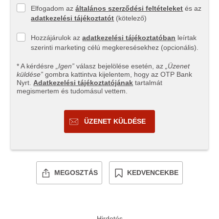
Elfogadom az
általános szerződési feltételeket
és az
adatkezelési tájékoztatót
(kötelező)
Hozzájárulok az
adatkezelési tájékoztatóban
leírtak
szerinti marketing célú megkeresésekhez (opcionális).
* A kérdésre
„Igen”
válasz bejelölése esetén, az
„Üzenet
küldése”
gombra kattintva kijelentem, hogy az OTP Bank
Nyrt.
Adatkezelési tájékoztatójának
tartalmát
megismertem és tudomásul vettem.
ÜZENET KÜLDÉSE
MEGOSZTÁS
KEDVENCEKBE