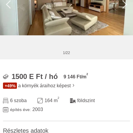
1/22
2
1500 E Ft / hó
9 146 Ft/m
a környék áraihoz képest
+49%
2
6 szoba
164 m
földszint
2003
építés éve:
Részletes adatok