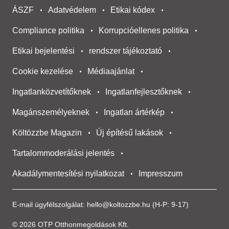
ÁSZF
Adatvédelem
Etikai kódex
Compliance politika
Korrupcióellenes politika
Etikai bejelentési
rendszer tájékoztató
Cookie kezelése
Médiaajánlat
Ingatlanközvetítőknek
Ingatlanfejlesztőknek
Magánszemélyeknek
Ingatlan ártérkép
Költözzbe Magazin
Új építésű lakások
Tartalommoderálási jelentés
Akadálymentesítési nyilatkozat
Impresszum
E-mail ügyfélszolgálat:
hello@koltozzbe.hu
(H-P: 9-17)
© 2026 OTP Otthonmegoldások Kft.