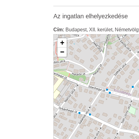
Az ingatlan elhelyezkedése
Cím:
Budapest, XII. kerület, Németvölgy
+
−