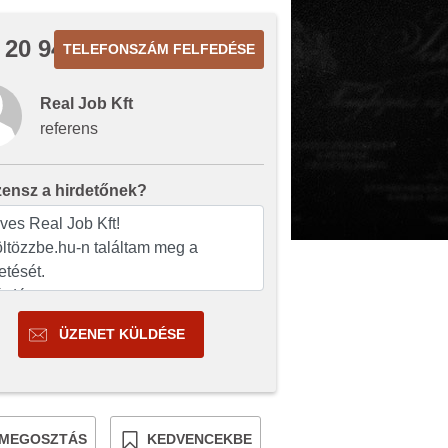
 20 944
TELEFONSZÁM FELFEDÉSE
Real Job Kft
referens
zensz a hirdetőnek?
ÜZENET KÜLDÉSE
MEGOSZTÁS
KEDVENCEKBE