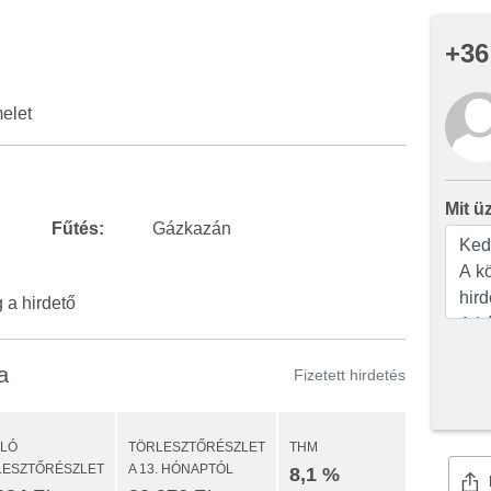
+36
melet
Mit ü
Fűtés:
Gázkazán
a hirdető
a
Fizetett hirdetés
ULÓ
TÖRLESZTŐRÉSZLET
THM
LESZTŐRÉSZLET
A 13. HÓNAPTÓL
8,1 %