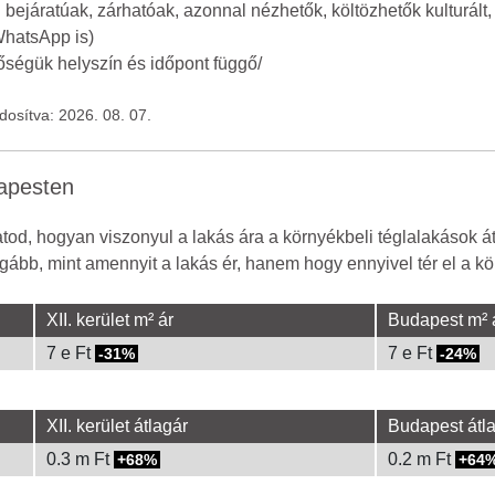
 bejáratúak, zárhatóak, azonnal nézhetők, költözhetők kulturált
 WhatsApp is)
tőségük helyszín és időpont függő/
ódosítva: 2026. 08. 07.
dapesten
od, hogyan viszonyul a lakás ára a környékbeli téglalakások á
gább, mint amennyit a lakás ér, hanem hogy ennyivel tér el a kör
XII. kerület m² ár
Budapest m² 
7 e Ft
7 e Ft
-31%
-24%
XII. kerület átlagár
Budapest átl
0.3 m Ft
0.2 m Ft
68%
64