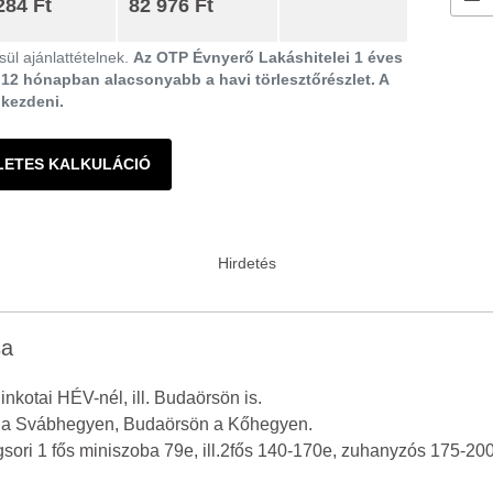
284 Ft
82 976 Ft
ül ajánlattételnek.
Az OTP Évnyerő Lakáshitelei 1 éves
ő 12 hónapban alacsonyabb a havi törlesztőrészlet. A
gkezdeni.
LETES KALKULÁCIÓ
sa
inkotai HÉV-nél, ill. Budaörsön is.
n a Svábhegyen, Budaörsön a Kőhegyen.
gsori 1 fős miniszoba 79e, ill.2fős 140-170e, zuhanyzós 175-200