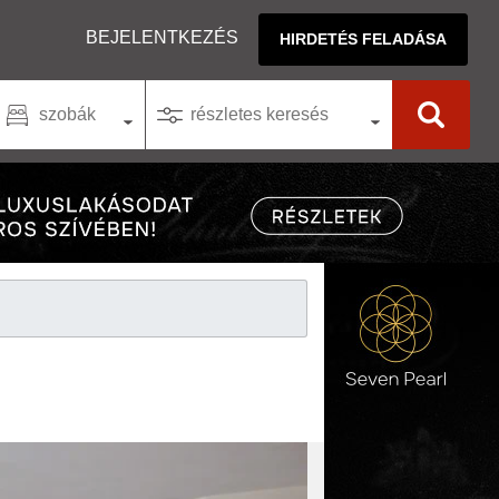
BEJELENTKEZÉS
HIRDETÉS FELADÁSA
szobák
részletes keresés