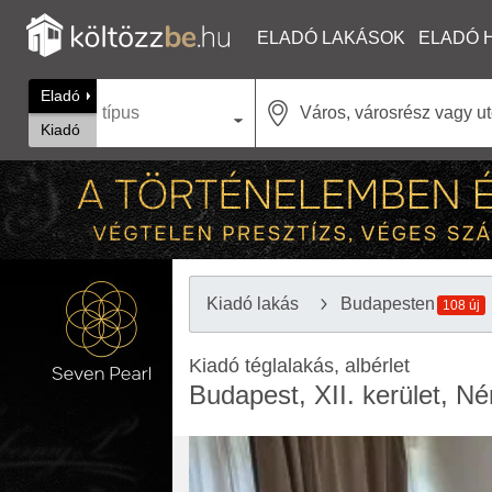
ELADÓ LAKÁSOK
ELADÓ 
Eladó
típus
Kiadó
Kiadó lakás
Budapesten
108 új
Kiadó téglalakás, albérlet
Budapest, XII. kerület, Né