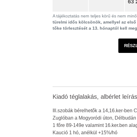
63 
A tájékoztatás nem teljes körű és nem minős
türelmi idős kölcsönök, amellyel az els
tőke törlesztését a 13. hónaptól kell me
RÉSZ
Kiadó téglalakás, albérlet leírá
Ill.szobák bérelhetők a 14,16.ker-ben C
Zuglóban a Mogyoródi úton, Délbudá
1 főre 89-149e valamint 16.ker.ben ala
Kaució 1 hó, anélkül +15%/hó