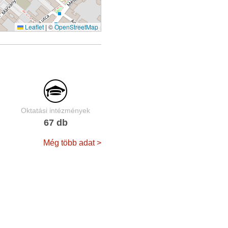
Leaflet
|
©
OpenStreetMap
Oktatási intézmények
67 db
Még több adat >