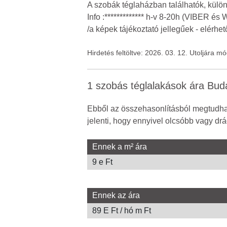
A szobák téglaházban találhatók, külön
Info :************* h-v 8-20h (VIBER és
/a képek tájékoztató jellegűek - elérhe
Hirdetés feltöltve: 2026. 03. 12. Utoljára m
1 szobás téglalakások ára Bu
Ebből az összehasonlításból megtudhat
jelenti, hogy ennyivel olcsóbb vagy drá
Ennek a m² ára
9 e Ft
Ennek az ára
89 E Ft / hó m Ft