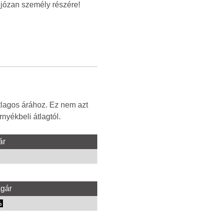
, józan személy részére!
tlagos árához. Ez nem azt
nyékbeli átlagtól.
ár
agár
%