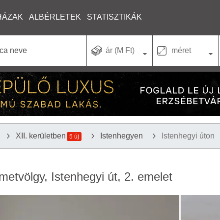
HÁZAK
ALBÉRLETEK
STATISZTIKÁK
ár (M Ft)
méret
XII. kerületben
Istenhegyen
Istenhegyi úton
5 új
metvölgy, Istenhegyi út, 2. emelet