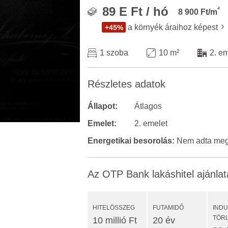
2
89 E Ft / hó
8 900 Ft/m
a környék áraihoz képest
+45%
1 szoba
10 m²
2. e
Részletes adatok
Állapot:
Átlagos
Emelet:
2. emelet
Energetikai besorolás:
Nem adta meg 
Az OTP Bank lakáshitel ajánlat
HITELÖSSZEG
FUTAMIDŐ
IND
TÖR
10 millió Ft
20 év