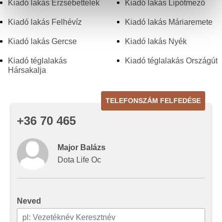
Kiadó lakás Erzsébettelek
Kiadó lakás Lipótmező
szabásához, közösségi funkciók biztosításához,
valamint weboldalforgalmunk elemzéséhez. Ezenkívül
Kiadó lakás Felhévíz
Kiadó lakás Máriaremete
közösségi média-, hirdető- és elemező partnereinkkel
Kiadó lakás Gercse
Kiadó lakás Nyék
megosztjuk az Ön weboldalhasználatra vonatkozó
adatait, akik kombinálhatják az adatokat más olyan
Kiadó téglalakás
Kiadó téglalakás Országút
adatokkal, amelyeket Ön adott meg számukra vagy az
Hársakalja
Ön által használt más szolgáltatásokból gyűjtöttek.
TELEFONSZÁM FELFEDÉSE
+36 70 465
Major Balázs
Dota Life Oc
Neved