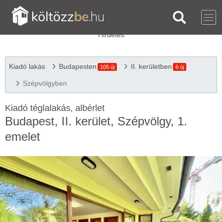
Kiadó lakás
Budapesten
II. kerületben
105 új
6 új
Szépvölgyben
Kiadó téglalakás, albérlet
Budapest, II. kerület, Szépvölgy, 1.
emelet