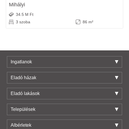
Mihályi
34.5 M Ft
3 szoba
86 m²
Ingatlanok
Eladó házak
Eladó lakások
Települések
Albérletek