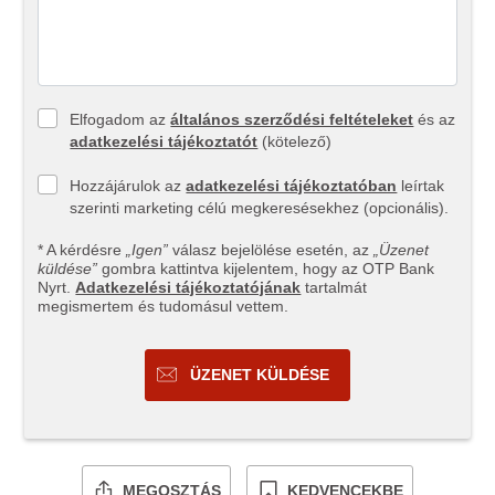
Elfogadom az
általános szerződési feltételeket
és az
adatkezelési tájékoztatót
(kötelező)
Hozzájárulok az
adatkezelési tájékoztatóban
leírtak
szerinti marketing célú megkeresésekhez (opcionális).
* A kérdésre
„Igen”
válasz bejelölése esetén, az
„Üzenet
küldése”
gombra kattintva kijelentem, hogy az OTP Bank
Nyrt.
Adatkezelési tájékoztatójának
tartalmát
megismertem és tudomásul vettem.
ÜZENET KÜLDÉSE
MEGOSZTÁS
KEDVENCEKBE