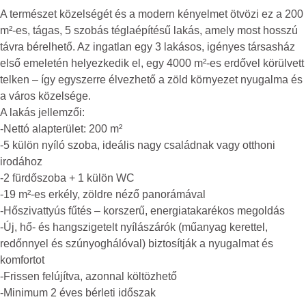
A természet közelségét és a modern kényelmet ötvözi ez a 200
m²-es, tágas, 5 szobás téglaépítésű lakás, amely most hosszú
távra bérelhető. Az ingatlan egy 3 lakásos, igényes társasház
első emeletén helyezkedik el, egy 4000 m²-es erdővel körülvett
telken – így egyszerre élvezhető a zöld környezet nyugalma és
a város közelsége.
A lakás jellemzői:
-Nettó alapterület: 200 m²
-5 külön nyíló szoba, ideális nagy családnak vagy otthoni
irodához
-2 fürdőszoba + 1 külön WC
-19 m²-es erkély, zöldre néző panorámával
-Hőszivattyús fűtés – korszerű, energiatakarékos megoldás
-Új, hő- és hangszigetelt nyílászárók (műanyag kerettel,
redőnnyel és szúnyoghálóval) biztosítják a nyugalmat és
komfortot
-Frissen felújítva, azonnal költözhető
-Minimum 2 éves bérleti időszak