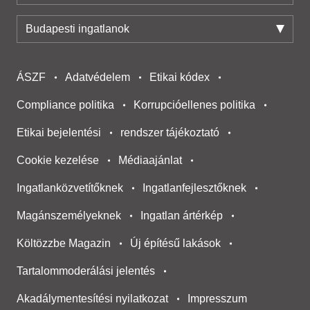
Budapesti ingatlanok
ÁSZF
Adatvédelem
Etikai kódex
Compliance politika
Korrupcióellenes politika
Etikai bejelentési
rendszer tájékoztató
Cookie kezelése
Médiaajánlat
Ingatlanközvetítőknek
Ingatlanfejlesztőknek
Magánszemélyeknek
Ingatlan ártérkép
Költözzbe Magazin
Új építésű lakások
Tartalommoderálási jelentés
Akadálymentesítési nyilatkozat
Impresszum