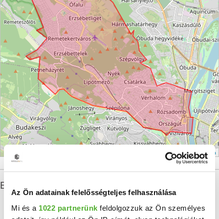
Leaflet
|
©
OpenStreetMap
Budapest II. kerület ingatlan statisztikái
Az Ön adatainak felelősségteljes felhasználása
Mi és a
1022 partnerünk
feldolgozzuk az Ön személyes