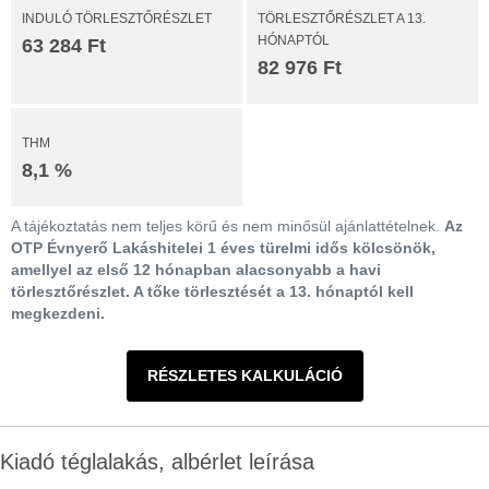
INDULÓ TÖRLESZTŐRÉSZLET
TÖRLESZTŐRÉSZLET A 13.
HÓNAPTÓL
63 284 Ft
82 976 Ft
THM
8,1 %
A tájékoztatás nem teljes körű és nem minősül ajánlattételnek.
Az
OTP Évnyerő Lakáshitelei 1 éves türelmi idős kölcsönök,
amellyel az első 12 hónapban alacsonyabb a havi
törlesztőrészlet. A tőke törlesztését a 13. hónaptól kell
megkezdeni.
RÉSZLETES KALKULÁCIÓ
Kiadó téglalakás, albérlet leírása