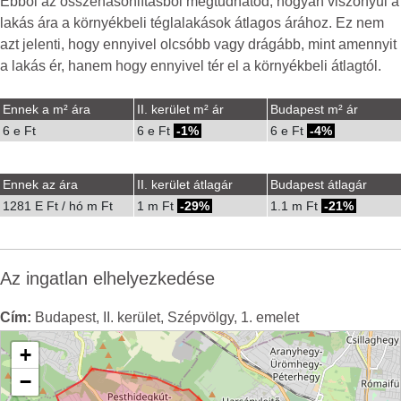
Ebből az összehasonlításból megtudhatod, hogyan viszonyul a
lakás ára a környékbeli téglalakások átlagos árához. Ez nem
azt jelenti, hogy ennyivel olcsóbb vagy drágább, mint amennyit
a lakás ér, hanem hogy ennyivel tér el a környékbeli átlagtól.
Ennek a m² ára
II. kerület m² ár
Budapest m² ár
6 e Ft
6 e Ft
-1%
6 e Ft
-4%
Ennek az ára
II. kerület átlagár
Budapest átlagár
1281 E Ft / hó m Ft
1 m Ft
-29%
1.1 m Ft
-21%
Az ingatlan elhelyezkedése
Cím:
Budapest, II. kerület, Szépvölgy, 1. emelet
+
−