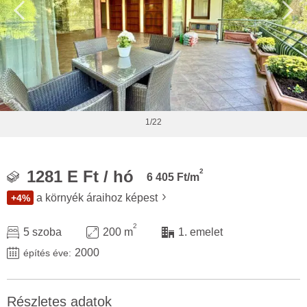
1/22
2
1281 E Ft / hó
6 405 Ft/m
a környék áraihoz képest
+4%
2
5 szoba
200 m
1. emelet
2000
építés éve:
Részletes adatok