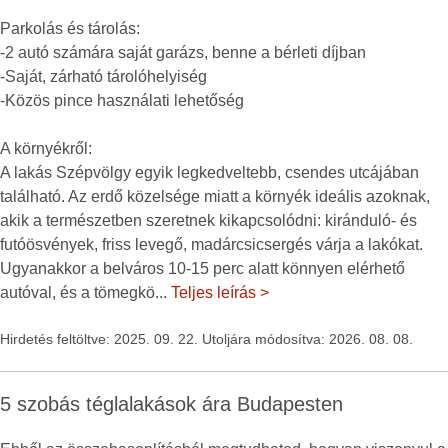
Parkolás és tárolás:
-2 autó számára saját garázs, benne a bérleti díjban
-Saját, zárható tárolóhelyiség
-Közös pince használati lehetőség
A környékről:
A lakás Szépvölgy egyik legkedveltebb, csendes utcájában
található. Az erdő közelsége miatt a környék ideális azoknak,
akik a természetben szeretnek kikapcsolódni: kiránduló- és
futóösvények, friss levegő, madárcsicsergés várja a lakókat.
Ugyanakkor a belváros 10-15 perc alatt könnyen elérhető
autóval, és a tömegkö
...
Teljes leírás >
Hirdetés feltöltve: 2025. 09. 22. Utoljára módosítva: 2026. 08. 08.
5 szobás téglalakások ára Budapesten