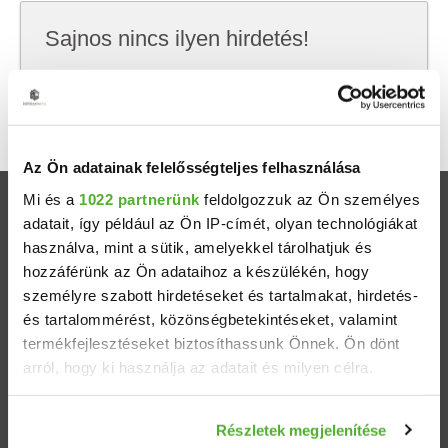
Sajnos nincs ilyen hirdetés!
Próbálj meg kevesebb szempont szerint
keresni, hátha akkor megtalálod, amit keresel.
Az Ön adatainak felelősségteljes felhasználása
Mi és a
1022 partnerünk
feldolgozzuk az Ön személyes
Ingatlanok
adatait, így például az Ön IP-címét, olyan technológiákat
használva, mint a sütik, amelyekkel tárolhatjuk és
Eladó házak
hozzáférünk az Ön adataihoz a készülékén, hogy
személyre szabott hirdetéseket és tartalmakat, hirdetés-
és tartalommérést, közönségbetekintéseket, valamint
Eladó lakások
termékfejlesztéseket biztosíthassunk Önnek. Ön dönt
arról, hogy ki használja az adatait és milyen célra.
Települések
Ha engedélyezi, a következőt is meg szeretnénk tenni:
Részletek megjelenítése
Albérletek
Információgyűjtés az Ön földrajzi elhelyezkedéséről