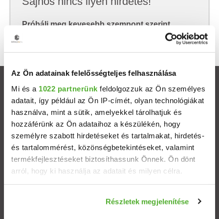
Sajnos nincs ilyen hirdetés!
Próbálj meg kevesebb szempont szerint
keresni, hátha akkor megtalálod, amit keresel.
Az Ön adatainak felelősségteljes felhasználása
Ingatlanok
Mi és a
1022 partnerünk
feldolgozzuk az Ön személyes
adatait, így például az Ön IP-címét, olyan technológiákat
használva, mint a sütik, amelyekkel tárolhatjuk és
Eladó házak
hozzáférünk az Ön adataihoz a készülékén, hogy
személyre szabott hirdetéseket és tartalmakat, hirdetés-
Eladó lakások
és tartalommérést, közönségbetekintéseket, valamint
termékfejlesztéseket biztosíthassunk Önnek. Ön dönt
Települések
arról, hogy ki használja az adatait és milyen célra.
Albérletek
Ha engedélyezi, a következőt is meg szeretnénk tenni:
Részletek megjelenítése
Információgyűjtés az Ön földrajzi elhelyezkedéséről