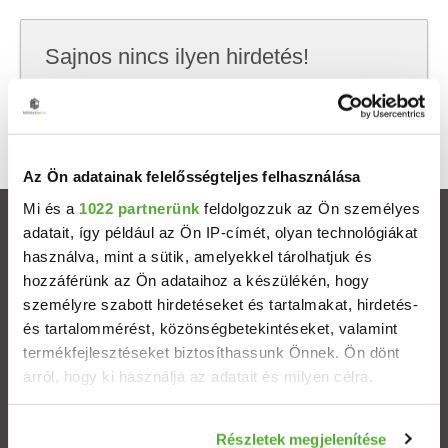
Sajnos nincs ilyen hirdetés!
Próbálj meg kevesebb szempont szerint
keresni, hátha akkor megtalálod, amit keresel.
Az Ön adatainak felelősségteljes felhasználása
Mi és a
1022 partnerünk
feldolgozzuk az Ön személyes
Ingatlanok
adatait, így például az Ön IP-címét, olyan technológiákat
használva, mint a sütik, amelyekkel tárolhatjuk és
hozzáférünk az Ön adataihoz a készülékén, hogy
Eladó házak
személyre szabott hirdetéseket és tartalmakat, hirdetés-
és tartalommérést, közönségbetekintéseket, valamint
Eladó lakások
termékfejlesztéseket biztosíthassunk Önnek. Ön dönt
arról, hogy ki használja az adatait és milyen célra.
Települések
Ha engedélyezi, a következőt is meg szeretnénk tenni:
Részletek megjelenítése