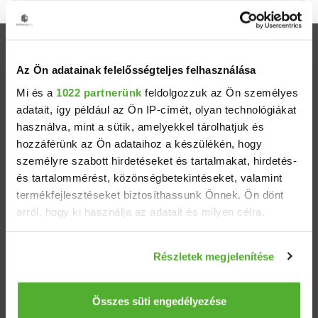
Ingatlanok
Az Ön adatainak felelősségteljes felhasználása
Eladó házak
Mi és a
1022 partnerünk
feldolgozzuk az Ön személyes
adatait, így például az Ön IP-címét, olyan technológiákat
használva, mint a sütik, amelyekkel tárolhatjuk és
Eladó lakások
hozzáférünk az Ön adataihoz a készülékén, hogy
személyre szabott hirdetéseket és tartalmakat, hirdetés-
Települések
és tartalommérést, közönségbetekintéseket, valamint
termékfejlesztéseket biztosíthassunk Önnek. Ön dönt
Albérletek
arról, hogy ki használja az adatait és milyen célra.
Ha engedélyezi, a következőt is meg szeretnénk tenni:
Budapesti ingatlanok
Részletek megjelenítése
Információgyűjtés az Ön földrajzi elhelyezkedéséről
pár méteres pontossággal
ÁSZF
Adatvédelem
Etikai kódex
Az Ön készülékén beazonosítása annak konkrét
Összes süti engedélyezése
tulajdonságainak (ujjlenyomat) aktív ellenőrzésével