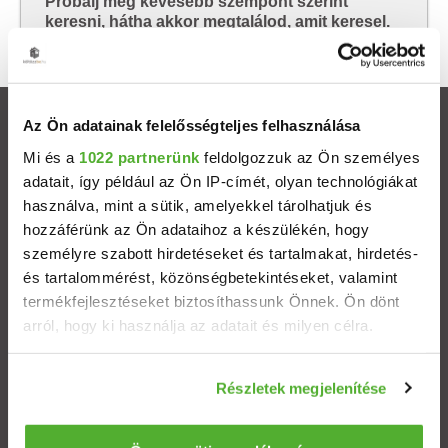
Próbálj meg kevesebb szempont szerint
keresni, hátha akkor megtalálod, amit keresel.
Az Ön adatainak felelősségteljes felhasználása
Ingatlanok
Mi és a
1022 partnerünk
feldolgozzuk az Ön személyes
adatait, így például az Ön IP-címét, olyan technológiákat
Eladó házak
használva, mint a sütik, amelyekkel tárolhatjuk és
hozzáférünk az Ön adataihoz a készülékén, hogy
Eladó lakások
személyre szabott hirdetéseket és tartalmakat, hirdetés-
és tartalommérést, közönségbetekintéseket, valamint
Települések
termékfejlesztéseket biztosíthassunk Önnek. Ön dönt
arról, hogy ki használja az adatait és milyen célra.
Albérletek
Ha engedélyezi, a következőt is meg szeretnénk tenni:
Részletek megjelenítése
Információgyűjtés az Ön földrajzi elhelyezkedéséről
Budapesti ingatlanok
pár méteres pontossággal