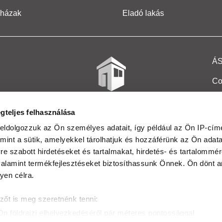
 házak
Eladó lakás
Á
Co
Et
gteljes felhasználása
Co
eldolgozzuk az Ön személyes adatait, így például az Ön IP-címé
mint a sütik, amelyekkel tárolhatjuk és hozzáférünk az Ön adat
In
e szabott hirdetéseket és tartalmakat, hirdetés- és tartalommér
Ma
alamint termékfejlesztéseket biztosíthassunk Önnek. Ön dönt ar
yen célra.
Kö
zőt is meg szeretnénk tenni:
Ta
Ön földrajzi elhelyezkedéséről pár méteres pontossággal
Ak