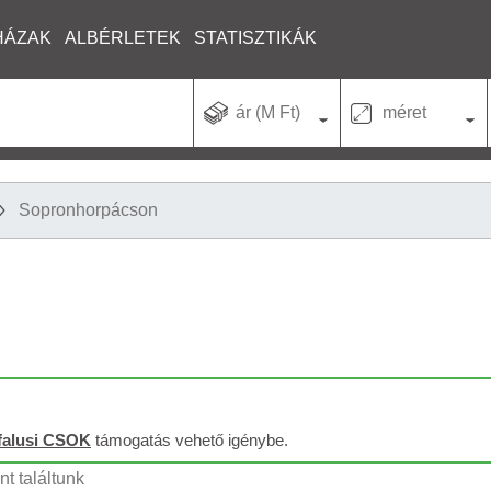
HÁZAK
ALBÉRLETEK
STATISZTIKÁK
ár (M Ft)
méret
Sopronhorpácson
falusi CSOK
támogatás vehető igénybe.
t találtunk