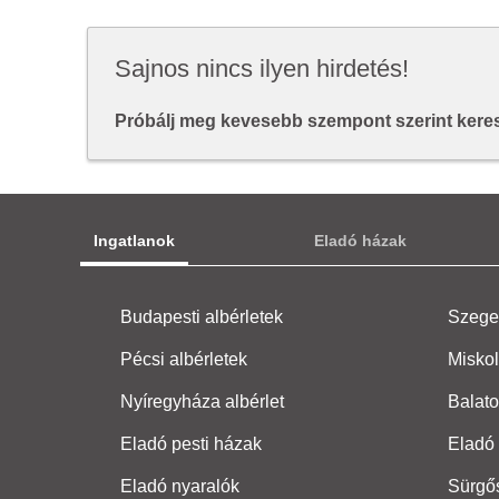
Sajnos nincs ilyen hirdetés!
Próbálj meg kevesebb szempont szerint keresn
Ingatlanok
Eladó házak
Budapesti albérletek
Szeged
Pécsi albérletek
Miskol
Nyíregyháza albérlet
Balato
Eladó pesti házak
Eladó 
Eladó nyaralók
Sürgő