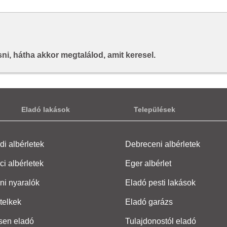
i, hátha akkor megtalálod, amit keresel.
Eladó lakások
Települések
i albérletek
Debreceni albérletek
ci albérletek
Eger albérlet
ni nyaralók
Eladó pesti lakások
telkek
Eladó garázs
sen eladó
Tulajdonostól eladó