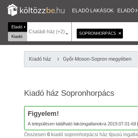
ELADÓ LAKÁSOK
ELADÓ 
Eladó
Családi ház (+2)
SOPRONHORPÁCS
Kiadó
Kiadó ház
Győr-Moson-Sopron megyében
Kiadó ház Sopronhorpács
Figyelem!
A településen található lakóingatlanokra 2019.07.01-től
Összesen
0
kiadó sopronhorpácsi ház típusú ingatlan