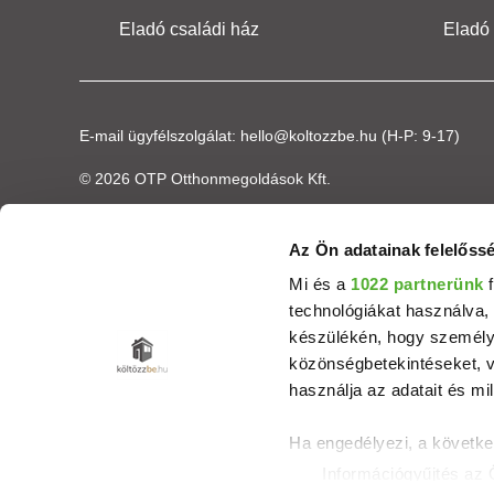
Eladó családi ház
Eladó
E-mail ügyfélszolgálat:
hello@koltozzbe.hu
(H-P: 9-17)
© 2026 OTP Otthonmegoldások Kft.
Az Ön adatainak felelőssé
Mi és a
1022 partnerünk
f
technológiákat használva, 
készülékén, hogy személyr
közönségbetekintéseket, v
használja az adatait és mil
Ha engedélyezi, a követke
Információgyűjtés az 