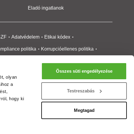
Eladó ingatlanok
SZF
Adatvédelem
Etikai kódex
mpliance politika
Korrupcióellenes politika
ikai bejelentési
rendszer tájékoztató
Összes süti engedélyezése
okie kezelése
Médiaajánlat
t, olyan
aihoz a
gatlanközvetítőknek
Ingatlanfejlesztőknek
Testreszabás
ést,
gánszemélyeknek
Ingatlan ártérkép
ról, hogy ki
ltözzbe Magazin
Új építésű lakások
Megtagad
rtalommoderálási jelentés
adálymentesítési nyilatkozat
Impresszum