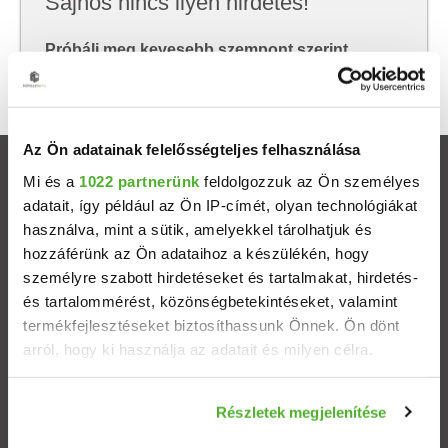
Sajnos nincs ilyen hirdetés!
Próbálj meg kevesebb szempont szerint
keresni, hátha akkor megtalálod, amit keresel.
Az Ön adatainak felelősségteljes felhasználása
Ingatlanok
Mi és a
1022 partnerünk
feldolgozzuk az Ön személyes
adatait, így például az Ön IP-címét, olyan technológiákat
használva, mint a sütik, amelyekkel tárolhatjuk és
Eladó házak
hozzáférünk az Ön adataihoz a készülékén, hogy
személyre szabott hirdetéseket és tartalmakat, hirdetés-
Eladó lakások
és tartalommérést, közönségbetekintéseket, valamint
termékfejlesztéseket biztosíthassunk Önnek. Ön dönt
Települések
arról, hogy ki használja az adatait és milyen célra.
Albérletek
Ha engedélyezi, a következőt is meg szeretnénk tenni:
Részletek megjelenítése
Információgyűjtés az Ön földrajzi elhelyezkedéséről