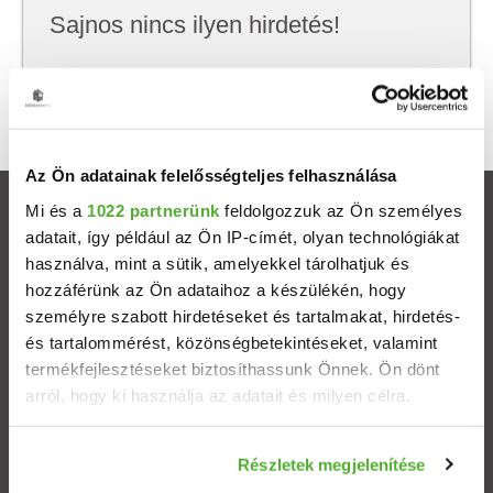
Sajnos nincs ilyen hirdetés!
Próbálj meg kevesebb szempont szerint
keresni, hátha akkor megtalálod, amit keresel.
Az Ön adatainak felelősségteljes felhasználása
Mi és a
1022 partnerünk
feldolgozzuk az Ön személyes
Ingatlanok
adatait, így például az Ön IP-címét, olyan technológiákat
használva, mint a sütik, amelyekkel tárolhatjuk és
Eladó házak
hozzáférünk az Ön adataihoz a készülékén, hogy
személyre szabott hirdetéseket és tartalmakat, hirdetés-
Eladó lakások
és tartalommérést, közönségbetekintéseket, valamint
termékfejlesztéseket biztosíthassunk Önnek. Ön dönt
arról, hogy ki használja az adatait és milyen célra.
Települések
Ha engedélyezi, a következőt is meg szeretnénk tenni:
Albérletek
Részletek megjelenítése
Információgyűjtés az Ön földrajzi elhelyezkedéséről