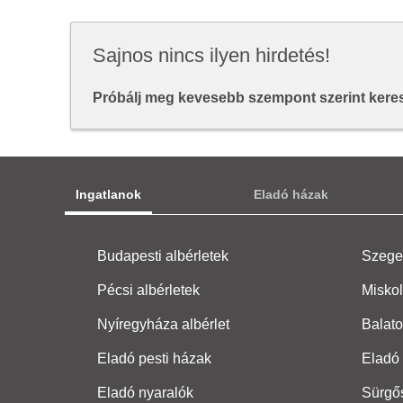
Sajnos nincs ilyen hirdetés!
Próbálj meg kevesebb szempont szerint keresn
Ingatlanok
Eladó házak
Budapesti albérletek
Szeged
Pécsi albérletek
Miskol
Nyíregyháza albérlet
Balato
Eladó pesti házak
Eladó 
Eladó nyaralók
Sürgő