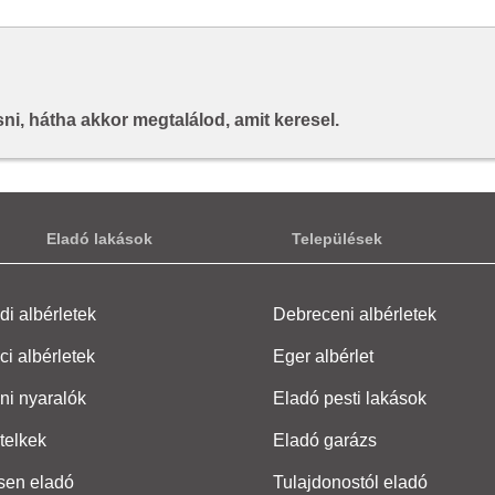
i, hátha akkor megtalálod, amit keresel.
Eladó lakások
Települések
i albérletek
Debreceni albérletek
ci albérletek
Eger albérlet
ni nyaralók
Eladó pesti lakások
telkek
Eladó garázs
sen eladó
Tulajdonostól eladó