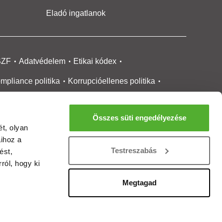
Eladó ingatlanok
SZF
Adatvédelem
Etikai kódex
mpliance politika
Korrupcióellenes politika
ikai bejelentési
rendszer tájékoztató
Összes süti engedélyezése
okie kezelése
Médiaajánlat
t, olyan
aihoz a
gatlanközvetítőknek
Ingatlanfejlesztőknek
Testreszabás
ést,
gánszemélyeknek
Ingatlan ártérkép
ról, hogy ki
ltözzbe Magazin
Új építésű lakások
Megtagad
rtalommoderálási jelentés
adálymentesítési nyilatkozat
Impresszum