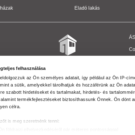
 házak
Eladó lakás
Á
Co
Et
gteljes felhasználása
Co
eldolgozzuk az Ön személyes adatait, így például az Ön IP-címé
mint a sütik, amelyekkel tárolhatjuk és hozzáférünk az Ön adat
In
e szabott hirdetéseket és tartalmakat, hirdetés- és tartalommér
Ma
alamint termékfejlesztéseket biztosíthassunk Önnek. Ön dönt ar
yen célra.
Kö
zőt is meg szeretnénk tenni:
Ta
Ön földrajzi elhelyezkedéséről pár méteres pontossággal
Ak