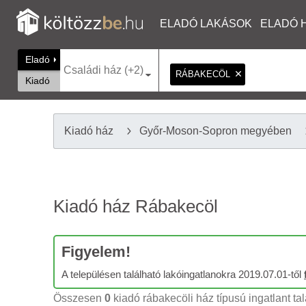
ELADÓ LAKÁSOK
ELADÓ 
Eladó
Családi ház (+2)
RÁBAKECÖL
Kiadó
Kiadó ház
Győr-Moson-Sopron megyében
Kiadó ház Rábakecöl
Figyelem!
A településen található lakóingatlanokra 2019.07.01-től
Összesen
0
kiadó rábakecöli ház típusú ingatlant tal