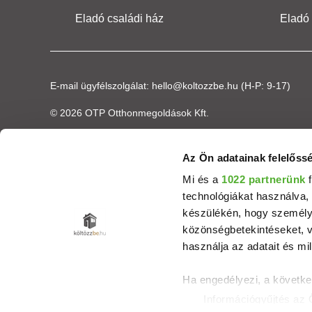
Eladó családi ház
Eladó
E-mail ügyfélszolgálat:
hello@koltozzbe.hu
(H-P: 9-17)
© 2026 OTP Otthonmegoldások Kft.
Az Ön adatainak felelőssé
Mi és a
1022 partnerünk
f
technológiákat használva, 
készülékén, hogy személyr
közönségbetekintéseket, v
használja az adatait és mil
Ha engedélyezi, a követke
Információgyűjtés az 