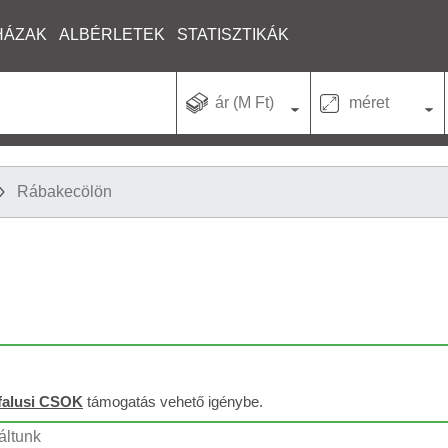
HÁZAK
ALBÉRLETEK
STATISZTIKÁK
ár (M Ft)
méret
Rábakecölön
falusi CSOK
támogatás vehető igénybe.
áltunk