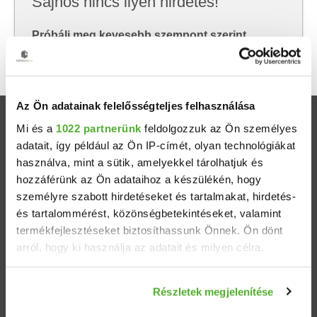
Sajnos nincs ilyen hirdetés!
Próbálj meg kevesebb szempont szerint
keresni, hátha akkor megtalálod, amit keresel.
Az Ön adatainak felelősségteljes felhasználása
Ingatlanok
Mi és a
1022 partnerünk
feldolgozzuk az Ön személyes
adatait, így például az Ön IP-címét, olyan technológiákat
használva, mint a sütik, amelyekkel tárolhatjuk és
Eladó házak
hozzáférünk az Ön adataihoz a készülékén, hogy
személyre szabott hirdetéseket és tartalmakat, hirdetés-
Eladó lakások
és tartalommérést, közönségbetekintéseket, valamint
termékfejlesztéseket biztosíthassunk Önnek. Ön dönt
Települések
arról, hogy ki használja az adatait és milyen célra.
Albérletek
Ha engedélyezi, a következőt is meg szeretnénk tenni:
Részletek megjelenítése
Információgyűjtés az Ön földrajzi elhelyezkedéséről