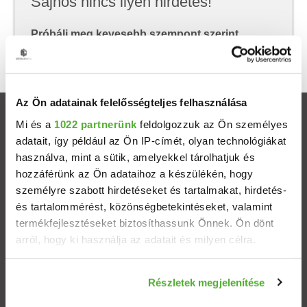
Sajnos nincs ilyen hirdetés!
Próbálj meg kevesebb szempont szerint
keresni, hátha akkor megtalálod, amit keresel.
Az Ön adatainak felelősségteljes felhasználása
Ingatlanok
Mi és a
1022 partnerünk
feldolgozzuk az Ön személyes
adatait, így például az Ön IP-címét, olyan technológiákat
használva, mint a sütik, amelyekkel tárolhatjuk és
Eladó házak
hozzáférünk az Ön adataihoz a készülékén, hogy
személyre szabott hirdetéseket és tartalmakat, hirdetés-
Eladó lakások
és tartalommérést, közönségbetekintéseket, valamint
termékfejlesztéseket biztosíthassunk Önnek. Ön dönt
Települések
arról, hogy ki használja az adatait és milyen célra.
Albérletek
Ha engedélyezi, a következőt is meg szeretnénk tenni:
Részletek megjelenítése
Információgyűjtés az Ön földrajzi elhelyezkedéséről