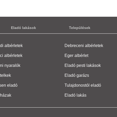
Eladó lakások
Települések
i albérletek
Debreceni albérletek
ci albérletek
Eger albérlet
ni nyaralók
Eladó pesti lakások
telkek
Eladó garázs
sen eladó
Tulajdonostól eladó
 házak
Eladó lakás