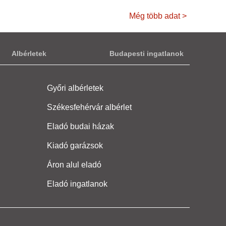
Még több adat >
Albérletek
Budapesti ingatlanok
Győri albérletek
Székesfehérvár albérlet
Eladó budai házak
Kiadó garázsok
Áron alul eladó
Eladó ingatlanok