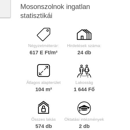
Mosonszolnok ingatlan
statisztikái
Négyzetméterár:
Hirdetések száma:
617 E Ft/m²
24 db
Átlagos alapterület
Lakosság
104 m²
1 644 Fő
Összes lakás
Oktatási intézmények
574 db
2 db