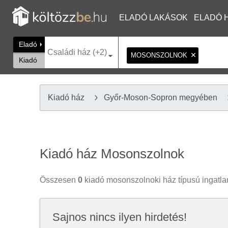
ELADÓ LAKÁSOK
ELADÓ 
Eladó
Családi ház (+2)
MOSONSZOLNOK
Kiadó
Kiadó ház
Győr-Moson-Sopron megyében
Kiadó ház Mosonszolnok
Összesen
0
kiadó mosonszolnoki ház típusú ingatlan
Sajnos nincs ilyen hirdetés!