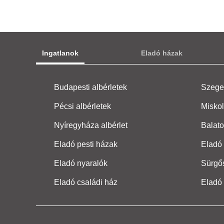
Ingatlanok
Eladó házak
Budapesti albérletek
Szeged
Pécsi albérletek
Miskol
Nyíregyháza albérlet
Balato
Eladó pesti házak
Eladó 
Eladó nyaralók
Sürgő
Eladó családi ház
Eladó