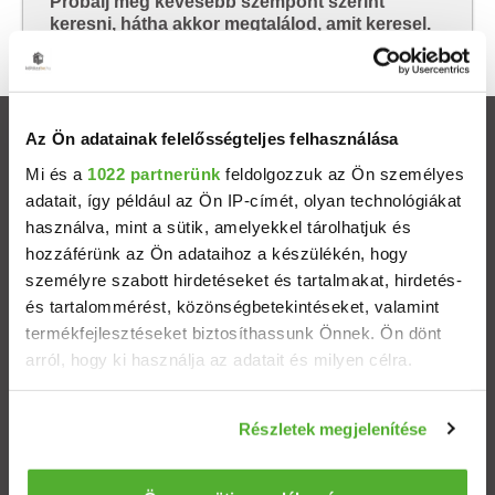
Próbálj meg kevesebb szempont szerint
keresni, hátha akkor megtalálod, amit keresel.
Az Ön adatainak felelősségteljes felhasználása
Ingatlanok
Mi és a
1022 partnerünk
feldolgozzuk az Ön személyes
adatait, így például az Ön IP-címét, olyan technológiákat
Eladó házak
használva, mint a sütik, amelyekkel tárolhatjuk és
hozzáférünk az Ön adataihoz a készülékén, hogy
Eladó lakások
személyre szabott hirdetéseket és tartalmakat, hirdetés-
és tartalommérést, közönségbetekintéseket, valamint
Települések
termékfejlesztéseket biztosíthassunk Önnek. Ön dönt
arról, hogy ki használja az adatait és milyen célra.
Albérletek
Ha engedélyezi, a következőt is meg szeretnénk tenni:
Részletek megjelenítése
Információgyűjtés az Ön földrajzi elhelyezkedéséről
Budapesti ingatlanok
pár méteres pontossággal