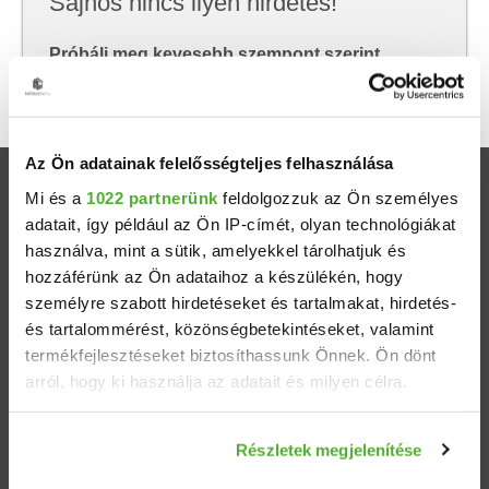
Sajnos nincs ilyen hirdetés!
Próbálj meg kevesebb szempont szerint
keresni, hátha akkor megtalálod, amit keresel.
Az Ön adatainak felelősségteljes felhasználása
Ingatlanok
Mi és a
1022 partnerünk
feldolgozzuk az Ön személyes
adatait, így például az Ön IP-címét, olyan technológiákat
használva, mint a sütik, amelyekkel tárolhatjuk és
Eladó házak
hozzáférünk az Ön adataihoz a készülékén, hogy
személyre szabott hirdetéseket és tartalmakat, hirdetés-
Eladó lakások
és tartalommérést, közönségbetekintéseket, valamint
termékfejlesztéseket biztosíthassunk Önnek. Ön dönt
Települések
arról, hogy ki használja az adatait és milyen célra.
Albérletek
Ha engedélyezi, a következőt is meg szeretnénk tenni:
Részletek megjelenítése
Információgyűjtés az Ön földrajzi elhelyezkedéséről