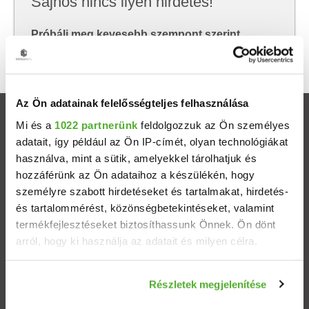
Sajnos nincs ilyen hirdetés!
Próbálj meg kevesebb szempont szerint
keresni, hátha akkor megtalálod, amit keresel.
Az Ön adatainak felelősségteljes felhasználása
Ingatlanok
Mi és a
1022 partnerünk
feldolgozzuk az Ön személyes
adatait, így például az Ön IP-címét, olyan technológiákat
használva, mint a sütik, amelyekkel tárolhatjuk és
Eladó házak
hozzáférünk az Ön adataihoz a készülékén, hogy
személyre szabott hirdetéseket és tartalmakat, hirdetés-
Eladó lakások
és tartalommérést, közönségbetekintéseket, valamint
termékfejlesztéseket biztosíthassunk Önnek. Ön dönt
Települések
arról, hogy ki használja az adatait és milyen célra.
Albérletek
Ha engedélyezi, a következőt is meg szeretnénk tenni:
Részletek megjelenítése
Információgyűjtés az Ön földrajzi elhelyezkedéséről