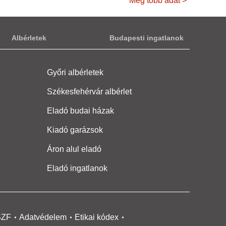
Még több adat >
Albérletek
Budapesti ingatlanok
Győri albérletek
Székesfehérvár albérlet
Eladó budai házak
Kiadó garázsok
Áron alul eladó
Eladó ingatlanok
SZF
Adatvédelem
Etikai kódex