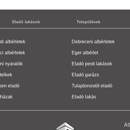
Eladó lakások
Települések
i albérletek
Debreceni albérletek
ci albérletek
Eger albérlet
ni nyaralók
Eladó pesti lakások
telkek
Eladó garázs
sen eladó
Tulajdonostól eladó
 házak
Eladó lakás
Á