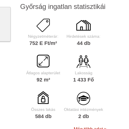
Győrság ingatlan statisztikái
Négyzetméterár:
Hirdetések száma:
752 E Ft/m²
44 db
Átlagos alapterület
Lakosság
92 m²
1 433 Fő
Összes lakás
Oktatási intézmények
584 db
2 db