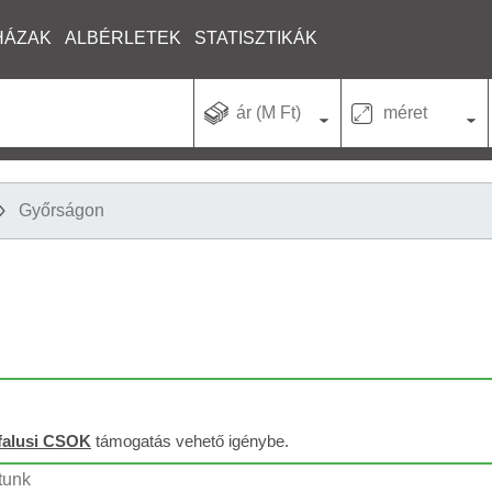
HÁZAK
ALBÉRLETEK
STATISZTIKÁK
ár (M Ft)
méret
Győrságon
falusi CSOK
támogatás vehető igénybe.
ltunk