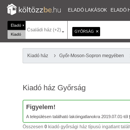
ELADÓ LAKÁSOK
ELADÓ 
Eladó
Családi ház (+2)
GYŐRSÁG
Kiadó
Kiadó ház
Győr-Moson-Sopron megyében
Kiadó ház Győrság
Figyelem!
A településen található lakóingatlanokra 2019.07.01-től
Összesen
0
kiadó győrsági ház típusú ingatlant talá