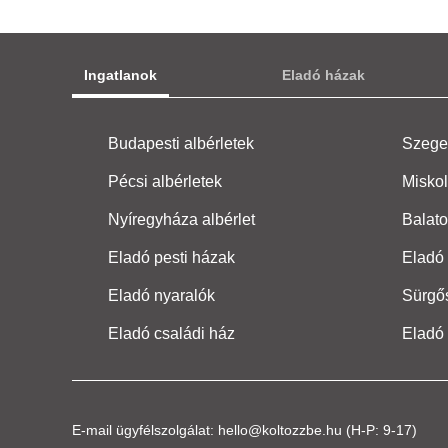
Ingatlanok
Eladó házak
Budapesti albérletek
Szeged
Pécsi albérletek
Miskol
Nyíregyháza albérlet
Balato
Eladó pesti házak
Eladó 
Eladó nyaralók
Sürgő
Eladó családi ház
Eladó
E-mail ügyfélszolgálat:
hello@koltozzbe.hu
(H-P: 9-17)