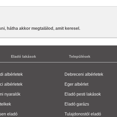
i, hátha akkor megtalálod, amit keresel.
Eladó lakások
Települések
i albérletek
Debreceni albérletek
ci albérletek
Eger albérlet
ni nyaralók
Eladó pesti lakások
telkek
Eladó garázs
sen eladó
Tulajdonostól eladó