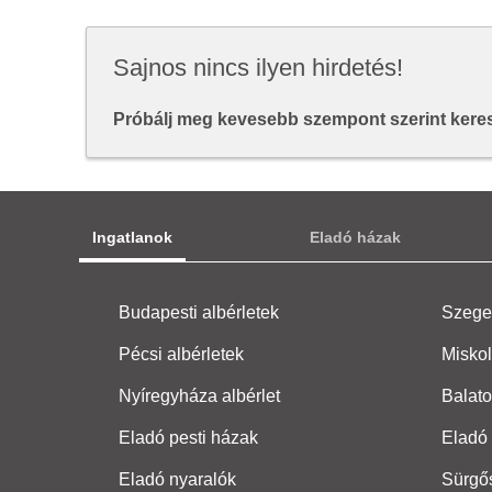
Sajnos nincs ilyen hirdetés!
Próbálj meg kevesebb szempont szerint keresn
Ingatlanok
Eladó házak
Budapesti albérletek
Szeged
Pécsi albérletek
Miskol
Nyíregyháza albérlet
Balato
Eladó pesti házak
Eladó 
Eladó nyaralók
Sürgő