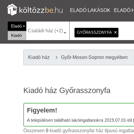
ELADÓ LAKÁSOK
ELADÓ 
Eladó
Családi ház (+2)
GYŐRASSZONYFA
Kiadó
Kiadó ház
Győr-Moson-Sopron megyében
Kiadó ház Győrasszonyfa
Figyelem!
A településen található lakóingatlanokra 2019.07.01-től
Összesen
0
kiadó győrasszonyfai ház típusú ingatlan