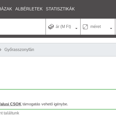
HÁZAK
ALBÉRLETEK
STATISZTIKÁK
ár (M Ft)
méret
Győrasszonyfán
falusi CSOK
támogatás vehető igénybe.
t találtunk