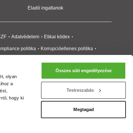
Eladó ingatlanok
SZF
Adatvédelem
Etikai kódex
mpliance politika
Korrupcióellenes politika
ikai bejelentési
rendszer tájékoztató
Összes süti engedélyezése
okie kezelése
Médiaajánlat
t, olyan
aihoz a
gatlanközvetítőknek
Ingatlanfejlesztőknek
Testreszabás
ést,
gánszemélyeknek
Ingatlan ártérkép
ról, hogy ki
ltözzbe Magazin
Új építésű lakások
Megtagad
rtalommoderálási jelentés
adálymentesítési nyilatkozat
Impresszum