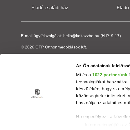
Eladó családi ház
Eladó
E-mail ügyfélszolgálat:
hello@koltozzbe.hu
(H-P: 9-17)
© 2026 OTP Otthonmegoldások Kft.
Az Ön adatainak felelőssé
Mi és a
1022 partnerünk
f
technológiákat használva, 
készülékén, hogy személyr
közönségbetekintéseket, v
használja az adatait és mil
Ha engedélyezi, a követke
Információgyűjtés az 