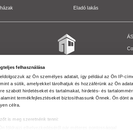
 házak
Eladó lakás
Á
Co
Et
gteljes felhasználása
Co
eldolgozzuk az Ön személyes adatait, így például az Ön IP-címé
mint a sütik, amelyekkel tárolhatjuk és hozzáférünk az Ön adat
In
e szabott hirdetéseket és tartalmakat, hirdetés- és tartalommér
Ma
alamint termékfejlesztéseket biztosíthassunk Önnek. Ön dönt ar
yen célra.
Kö
zőt is meg szeretnénk tenni:
Ta
Ön földrajzi elhelyezkedéséről pár méteres pontossággal
Ak