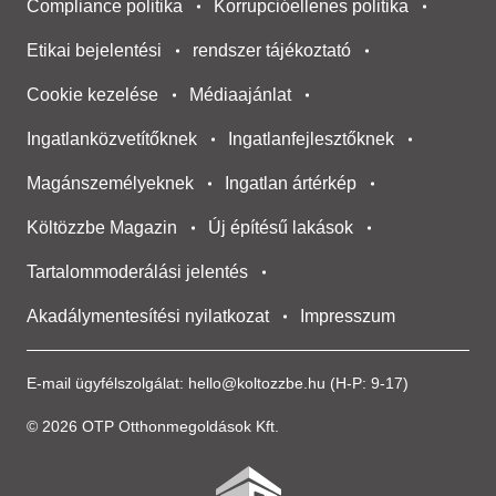
Compliance politika
Korrupcióellenes politika
Etikai bejelentési
rendszer tájékoztató
Cookie kezelése
Médiaajánlat
Ingatlanközvetítőknek
Ingatlanfejlesztőknek
Magánszemélyeknek
Ingatlan ártérkép
Költözzbe Magazin
Új építésű lakások
Tartalommoderálási jelentés
Akadálymentesítési nyilatkozat
Impresszum
E-mail ügyfélszolgálat:
hello@koltozzbe.hu
(H-P: 9-17)
© 2026 OTP Otthonmegoldások Kft.