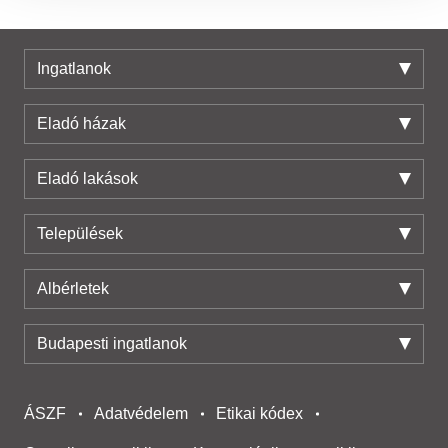
megosztjuk az Ön weboldalhasználatra vonatkozó
adatait, akik kombinálhatják az adatokat más olyan
adatokkal, amelyeket Ön adott meg számukra vagy az
Ingatlanok
Ön által használt más szolgáltatásokból gyűjtöttek.
Eladó házak
Eladó lakások
Települések
Albérletek
Budapesti ingatlanok
ÁSZF
Adatvédelem
Etikai kódex