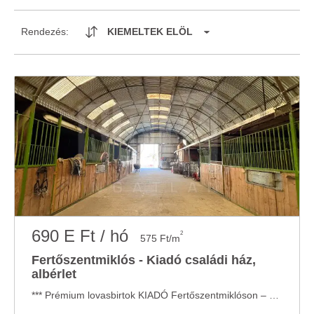
Rendezés:
KIEMELTEK ELÖL
690 E Ft / hó
2
575 Ft/m
Fertőszentmiklós - Kiadó családi ház,
albérlet
*** Prémium lovasbirtok KIADÓ Fertőszentmiklóson – azonnal üzemeltethető, teljes ...