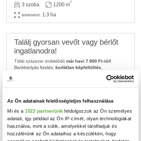
2
3 szoba
1200 m
1.3 ha
telekméret:
Találj gyorsan vevőt vagy bérlőt
ingatlanodra!
Több százezer érdeklődő
már havi 7 800 Ft-tól!
Bankkártyás fizetés,
korlátlan képfeltöltés
,
pofonegyszerű hirdetésfeladás!
HIRDETÉS FELADÁSA
Az Ön adatainak felelősségteljes felhasználása
Mi és a
1022 partnerünk
feldolgozzuk az Ön személyes
HIRDETÉSFIGYELŐ
adatait, így például az Ön IP-címét, olyan technológiákat
használva, mint a sütik, amelyekkel tárolhatjuk és
Nem találod amit keresel? Add meg email címedet és
küldjük az új hirdetéseket!
hozzáférünk az Ön adataihoz a készülékén, hogy
személyre szabott hirdetéseket és tartalmakat, hirdetés-