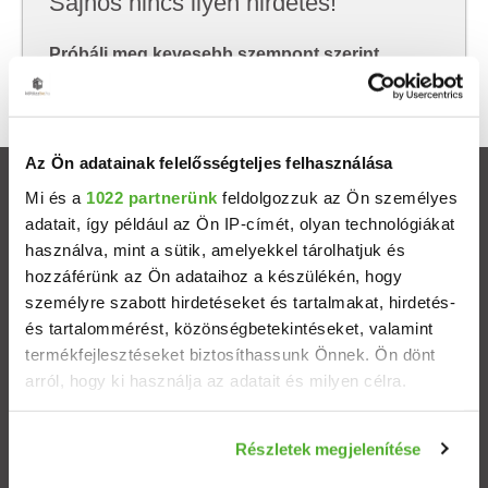
Sajnos nincs ilyen hirdetés!
Próbálj meg kevesebb szempont szerint
keresni, hátha akkor megtalálod, amit keresel.
Az Ön adatainak felelősségteljes felhasználása
Ingatlanok
Mi és a
1022 partnerünk
feldolgozzuk az Ön személyes
adatait, így például az Ön IP-címét, olyan technológiákat
használva, mint a sütik, amelyekkel tárolhatjuk és
Eladó házak
hozzáférünk az Ön adataihoz a készülékén, hogy
személyre szabott hirdetéseket és tartalmakat, hirdetés-
Eladó lakások
és tartalommérést, közönségbetekintéseket, valamint
termékfejlesztéseket biztosíthassunk Önnek. Ön dönt
Települések
arról, hogy ki használja az adatait és milyen célra.
Albérletek
Ha engedélyezi, a következőt is meg szeretnénk tenni:
Részletek megjelenítése
Információgyűjtés az Ön földrajzi elhelyezkedéséről