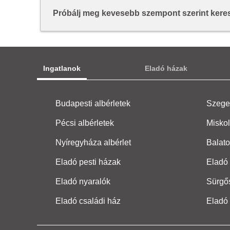
Próbálj meg kevesebb szempont szerint keresn
Ingatlanok
Eladó házak
Budapesti albérletek
Szeged
Pécsi albérletek
Miskol
Nyíregyháza albérlet
Balato
Eladó pesti házak
Eladó 
Eladó nyaralók
Sürgő
Eladó családi ház
Eladó