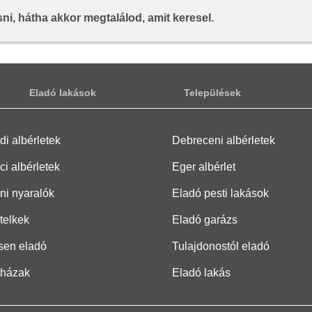
i, hátha akkor megtalálod, amit keresel.
Eladó lakások
Települések
i albérletek
Debreceni albérletek
ci albérletek
Eger albérlet
ni nyaralók
Eladó pesti lakások
telkek
Eladó garázs
sen eladó
Tulajdonostól eladó
 házak
Eladó lakás