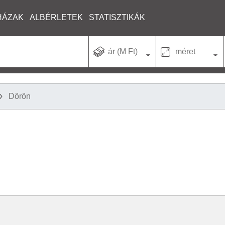
HÁZAK
ALBÉRLETEK
STATISZTIKÁK
ár (M Ft)
méret
Dörön