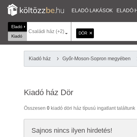
ELADÓ LAKÁSOK
ELADÓ 
Eladó
Családi ház (+2)
DÖR
Kiadó
Kiadó ház
Győr-Moson-Sopron megyében
Kiadó ház Dör
Összesen
0
kiadó döri ház típusú ingatlant találtunk
Sajnos nincs ilyen hirdetés!