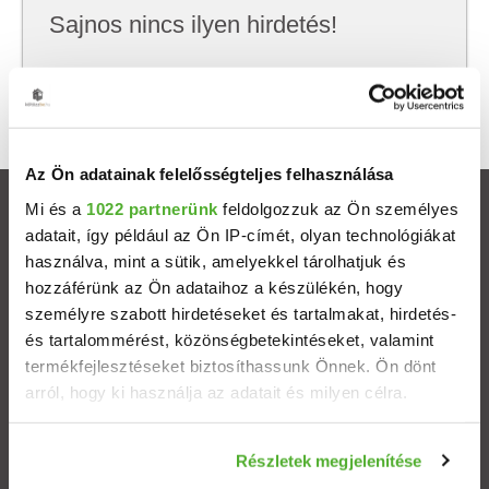
Sajnos nincs ilyen hirdetés!
Próbálj meg kevesebb szempont szerint
keresni, hátha akkor megtalálod, amit keresel.
Az Ön adatainak felelősségteljes felhasználása
Mi és a
1022 partnerünk
feldolgozzuk az Ön személyes
Ingatlanok
adatait, így például az Ön IP-címét, olyan technológiákat
használva, mint a sütik, amelyekkel tárolhatjuk és
Eladó házak
hozzáférünk az Ön adataihoz a készülékén, hogy
személyre szabott hirdetéseket és tartalmakat, hirdetés-
Eladó lakások
és tartalommérést, közönségbetekintéseket, valamint
termékfejlesztéseket biztosíthassunk Önnek. Ön dönt
arról, hogy ki használja az adatait és milyen célra.
Települések
Ha engedélyezi, a következőt is meg szeretnénk tenni:
Albérletek
Részletek megjelenítése
Információgyűjtés az Ön földrajzi elhelyezkedéséről