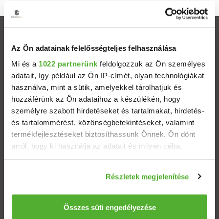
Ingatlanok
Az Ön adatainak felelősségteljes felhasználása
Eladó házak
Mi és a
1022 partnerünk
feldolgozzuk az Ön személyes
adatait, így például az Ön IP-címét, olyan technológiákat
használva, mint a sütik, amelyekkel tárolhatjuk és
Eladó lakások
hozzáférünk az Ön adataihoz a készülékén, hogy
személyre szabott hirdetéseket és tartalmakat, hirdetés-
Települések
és tartalommérést, közönségbetekintéseket, valamint
termékfejlesztéseket biztosíthassunk Önnek. Ön dönt
Albérletek
arról, hogy ki használja az adatait és milyen célra.
Ha engedélyezi, a következőt is meg szeretnénk tenni:
Budapesti ingatlanok
Részletek megjelenítése
Információgyűjtés az Ön földrajzi elhelyezkedéséről
pár méteres pontossággal
ÁSZF
Adatvédelem
Etikai kódex
Az Ön készülékén beazonosítása annak konkrét
Összes süti engedélyezése
tulajdonságainak (ujjlenyomat) aktív ellenőrzésével