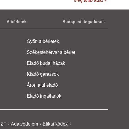
Még több adat >
Albérletek
Budapesti ingatlanok
Győri albérletek
Székesfehérvár albérlet
Eladó budai házak
Kiadó garázsok
Áron alul eladó
Eladó ingatlanok
SZF
Adatvédelem
Etikai kódex