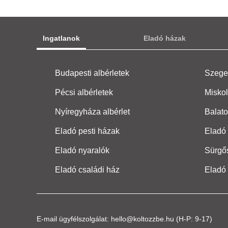
Ingatlanok
Eladó házak
Budapesti albérletek
Szeged
Pécsi albérletek
Miskol
Nyíregyháza albérlet
Balato
Eladó pesti házak
Eladó 
Eladó nyaralók
Sürgő
Eladó családi ház
Eladó
E-mail ügyfélszolgálat:
hello@koltozzbe.hu
(H-P: 9-17)