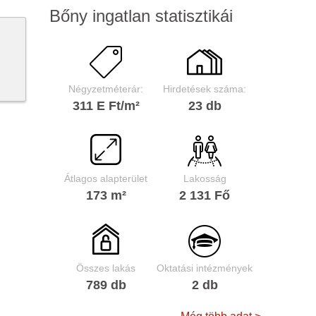
Bőny ingatlan statisztikái
Négyzetméterár:
Hirdetések száma:
311 E Ft/m²
23 db
Átlagos alapterület
Lakosság
173 m²
2 131 Fő
Összes lakás
Oktatási intézmények
789 db
2 db