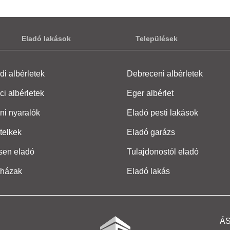
Eladó lakások
Települések
i albérletek
Debreceni albérletek
ci albérletek
Eger albérlet
ni nyaralók
Eladó pesti lakások
telkek
Eladó garázs
sen eladó
Tulajdonostól eladó
 házak
Eladó lakás
Á