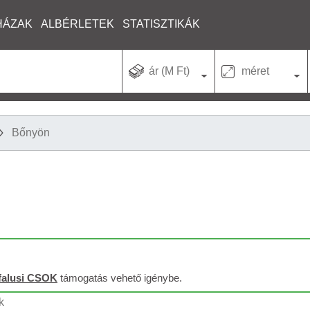
HÁZAK
ALBÉRLETEK
STATISZTIKÁK
ár (M Ft)
méret
Bőnyön
falusi CSOK
támogatás vehető igénybe.
k