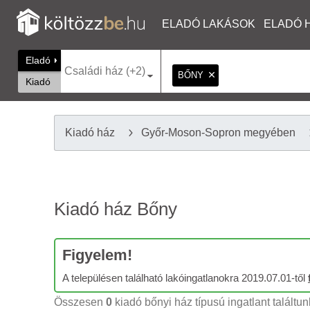
ELADÓ LAKÁSOK
ELADÓ 
Eladó
Családi ház (+2)
BŐNY
Kiadó
Kiadó ház
Győr-Moson-Sopron megyében
Kiadó ház Bőny
Figyelem!
A településen található lakóingatlanokra 2019.07.01-től
Összesen
0
kiadó bőnyi ház típusú ingatlant találtun