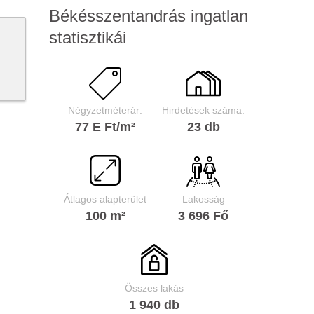
Békésszentandrás ingatlan
statisztikái
Négyzetméterár:
Hirdetések száma:
77 E Ft/m²
23 db
Átlagos alapterület
Lakosság
100 m²
3 696 Fő
Összes lakás
1 940 db