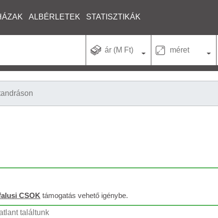
HÁZAK
ALBÉRLETEK
STATISZTIKÁK
ár (M Ft)
méret
tandráson
falusi CSOK
támogatás vehető igénybe.
tlant találtunk