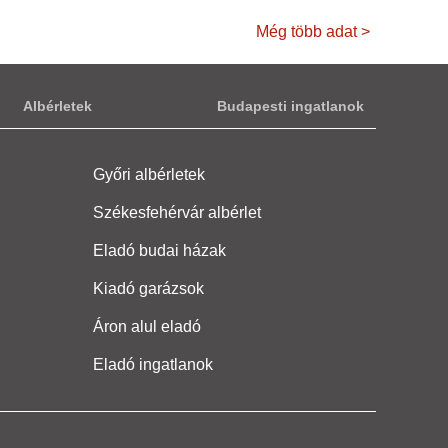
Még több adat >
Albérletek
Budapesti ingatlanok
Győri albérletek
Székesfehérvár albérlet
Eladó budai házak
Kiadó garázsok
Áron alul eladó
Eladó ingatlanok