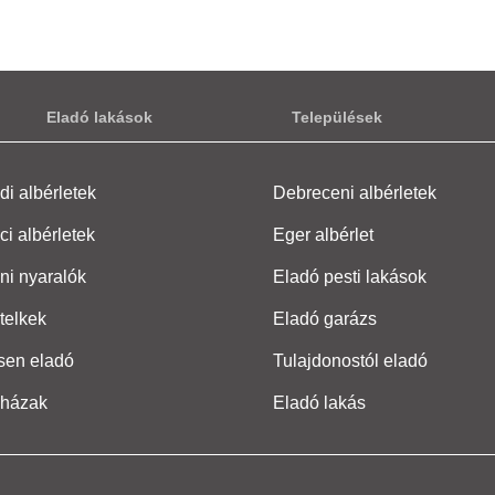
Eladó lakások
Települések
i albérletek
Debreceni albérletek
ci albérletek
Eger albérlet
ni nyaralók
Eladó pesti lakások
telkek
Eladó garázs
sen eladó
Tulajdonostól eladó
 házak
Eladó lakás