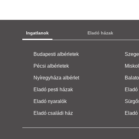
Ingatlanok
Eladó házak
Budapesti albérletek
Szeged
Pécsi albérletek
Miskol
Nyíregyháza albérlet
Balato
Eladó pesti házak
Eladó 
Eladó nyaralók
Sürgő
Eladó családi ház
Eladó