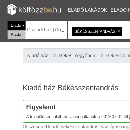
ELADÓ LAKÁSOK
ELADÓ 
Eladó
Családi ház (+2)
BÉKÉSSZENTANDRÁS
Kiadó
Kiadó ház
Békés megyében
Békésszen
Kiadó ház Békésszentandrás
Figyelem!
A településen található lakóingatlanokra 2019.07.01-től
Összesen
0
kiadó békésszentandrási ház típusú inga