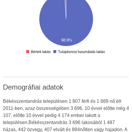
00
00
00
00
00
00
98.9%
00
0
Bérleti lakás
Tulajdonosi használatú lakás
Demográfiai adatok
Békésszentandrás településen 1 807 férfi és 1 889 nő élt
2011-ben, azaz összességében 3 696. 10 évvel előtte még 4
107, előtte 10 évvel pedig 4 174 ember lakott a
településen.Békésszentandrás 3 696 lakosából 1 487
házas, 442 özvegy, 407 elvált és 884nőtlen vagy hajadon. A