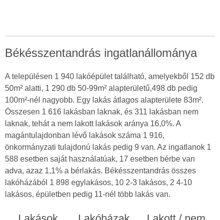
Békésszentandrás ingatlanállománya
A településen 1 940 lakóépület található, amelyekből 152 db
50m² alatti, 1 290 db 50-99m² alapterületű,498 db pedig
100m²-nél nagyobb. Egy lakás átlagos alapterülete 83m².
Összesen 1 616 lakásban laknak, és 311 lakásban nem
laknak, tehát a nem lakott lakások aránya 16,0%. A
magántulajdonban lévő lakások száma 1 916,
önkormányzati tulajdonú lakás pedig 9 van. Az ingatlanok 1
588 esetben saját használatúak, 17 esetben bérbe van
adva, azaz 1,1% a bérlakás. Békésszentandrás összes
lakóházából 1 898 egylakásos, 10 2-3 lakásos, 2 4-10
lakásos, épületben pedig 11-nél több lakás van.
Lakások
Lakóházak
Lakott / nem