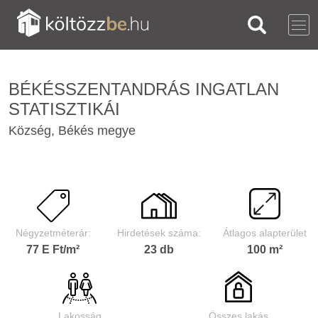
BÉKÉSSZENTANDRÁS INGATLAN
STATISZTIKÁI
Község, Békés megye
Négyzetméterár:
Hirdetések száma:
Átlagos alapterület
77 E Ft/m²
23 db
100 m²
Lakosság
Összes lakás