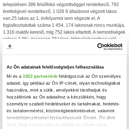
településen 386 felsőfokó végzettséggel rendelkező, 792
érettségivel rendelkező, 1 026 8 általánost végzett lakos
van.25 lakos az 1. évfolyamot sem végezte el. A
foglalkoztatottak száma 1 454, 174 lakosnak nincs munkája,
1 316 inaktív kereső, míg 752 lakos eltartott. A nemzetiségek
aránya 1,9%, összesen 73 lakos. Hitgyülekezethez való
tartozás szerint 1 832 katolikus, 340 református, 194
evangélikus van a településen. 23 fő más vallási
közösséghez tartozik, 554 nem tartozik vallási közösséghez,
27 ateista, 726 lakos pedig nem kívánt válaszolni.
Az Ön adatainak felelősségteljes felhasználása
Békésszentandrás 3696 lakosából 638 még nem felnőttkorú,
Mi és a
1022 partnerünk
feldolgozzuk az Ön személyes
86120 évesnél idősebb de 39-nél fiatalabb, 1158 40 és 59
adatait, így például az Ön IP-címét, olyan technológiákat
év közötti, 861 60-79 év közötti, 178 80 évesnél idősebb
használva, mint a sütik, amelyekkel tárolhatjuk és
lakos.
hozzáférünk az Ön adataihoz a készülékén, hogy
személyre szabott hirdetéseket és tartalmakat, hirdetés-
Kor szerinti
Iskolázottság
Gazdasági
és tartalommérést, közönségbetekintéseket, valamint
eloszlás
aktivitás
termékfejlesztéseket biztosíthassunk Önnek. Ön dönt
1100
arról, hogy ki használja az adatait és milyen célra.
1000
00
900