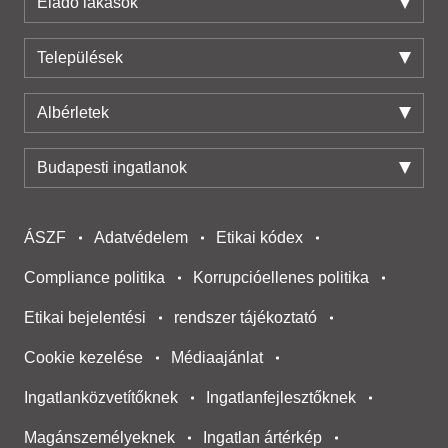
Eladó lakások
Települések
Albérletek
Budapesti ingatlanok
ÁSZF
Adatvédelem
Etikai kódex
Compliance politika
Korrupcióellenes politika
Etikai bejelentési
rendszer tájékoztató
Cookie kezelése
Médiaajánlat
Ingatlanközvetítőknek
Ingatlanfejlesztőknek
Magánszemélyeknek
Ingatlan ártérkép