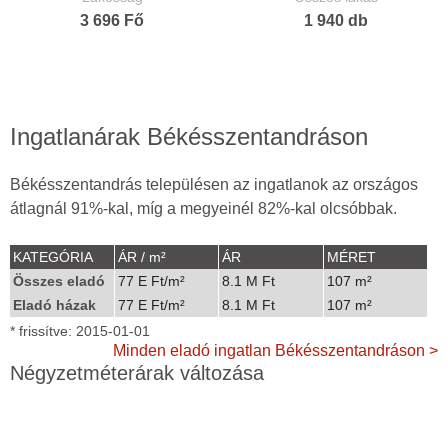
3 696 Fő
1 940 db
Ingatlanárak Békésszentandráson
Békésszentandrás településen az ingatlanok az országos
átlagnál 91%-kal, míg a megyeinél 82%-kal olcsóbbak.
KATEGÓRIA
ÁR / m²
ÁR
MÉRET
Összes eladó
77 E Ft/m²
8.1 M Ft
107 m²
Eladó házak
77 E Ft/m²
8.1 M Ft
107 m²
* frissítve: 2015-01-01
Minden eladó ingatlan Békésszentandráson >
Négyzetméterárak változása