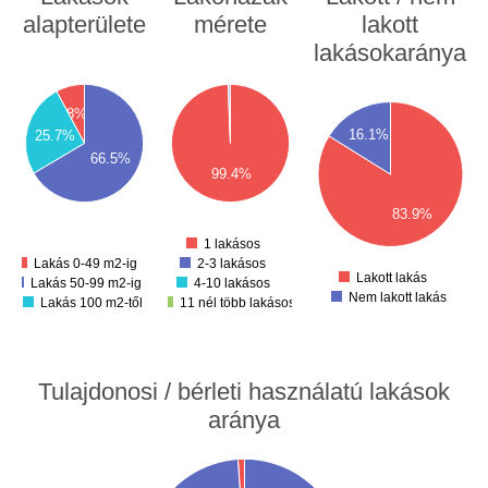
alapterülete
mérete
lakott
lakásokaránya
00
2000
00
1800
00
1600
00
1600
8%
00
1400
00
1400
1200
16.1%
25.7%
00
1000
00
1200
66.5%
800
00
99.4%
600
1000
00
00
400
800
00
200
83.9%
00
600
0
00
1 lakásos
400
Lakás 0-49 m2-ig
2-3 lakásos
200
Lakott lakás
Lakás 50-99 m2-ig
4-10 lakásos
Nem lakott lakás
Lakás 100 m2-től
11 nél több lakásos
Tulajdonosi / bérleti használatú lakások
aránya
00