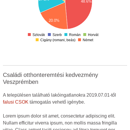
48.6%
15
10
20.0%
5
0
Szlovák
Szerb
Román
Horvát
Cigány (romani, beás)
Német
Családi otthonteremtési kedvezmény
Veszprémben
A településen található lakóingatlanokra 2019.07.01-től
falusi CSOK
támogatás vehető igénybe.
Lorem ipsum dolor sit amet, consectetur adipiscing elit.
Nullam efficitur viverra ipsum, non mollis massa fringilla
vitae. Class aptent taciti sociosqu ad litora torquent per