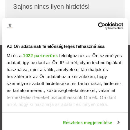
Sajnos nincs ilyen hirdetés!
Próbálj meg kevesebb szempont szerint
keresni, hátha akkor megtalálod, amit keresel.
Az Ön adatainak felelősségteljes felhasználása
Mi és a
1022 partnerünk
feldolgozzuk az Ön személyes
Ingatlanok
adatait, így például az Ön IP-címét, olyan technológiákat
használva, mint a sütik, amelyekkel tárolhatjuk és
Eladó házak
hozzáférünk az Ön adataihoz a készülékén, hogy
személyre szabott hirdetéseket és tartalmakat, hirdetés-
Eladó lakások
és tartalommérést, közönségbetekintéseket, valamint
termékfejlesztéseket biztosíthassunk Önnek. Ön dönt
arról, hogy ki használja az adatait és milyen célra.
Települések
Ha engedélyezi, a következőt is meg szeretnénk tenni:
Albérletek
Részletek megjelenítése
Információgyűjtés az Ön földrajzi elhelyezkedéséről