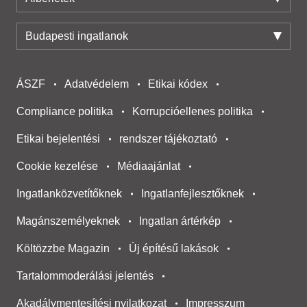
Budapesti ingatlanok
ÁSZF
Adatvédelem
Etikai kódex
Compliance politika
Korrupcióellenes politika
Etikai bejelentési
rendszer tájékoztató
Cookie kezelése
Médiaajánlat
Ingatlanközvetítőknek
Ingatlanfejlesztőknek
Magánszemélyeknek
Ingatlan ártérkép
Költözzbe Magazin
Új építésű lakások
Tartalommoderálási jelentés
Akadálymentesítési nyilatkozat
Impresszum