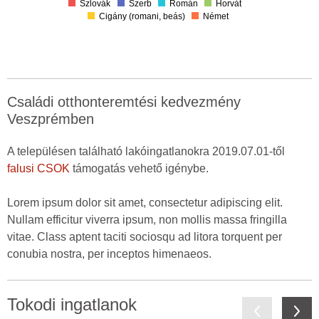
Szlovák
Szerb
Román
Horvát
Cigány (romani, beás)
Német
Családi otthonteremtési kedvezmény
Veszprémben
A településen található lakóingatlanokra 2019.07.01-től
falusi CSOK
támogatás vehető igénybe.
Lorem ipsum dolor sit amet, consectetur adipiscing elit.
Nullam efficitur viverra ipsum, non mollis massa fringilla
vitae. Class aptent taciti sociosqu ad litora torquent per
conubia nostra, per inceptos himenaeos.
Tokodi ingatlanok