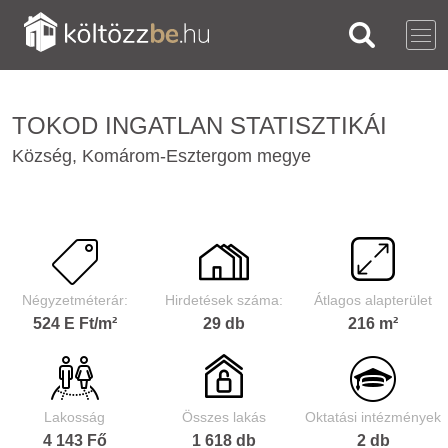
TOKOD INGATLAN STATISZTIKÁI
Község, Komárom-Esztergom megye
Négyzetméterár:
Hirdetések száma:
Átlagos alapterület
524 E Ft/m²
29 db
216 m²
Lakosság
Összes lakás
Oktatási intézmények
4 143 Fő
1 618 db
2 db