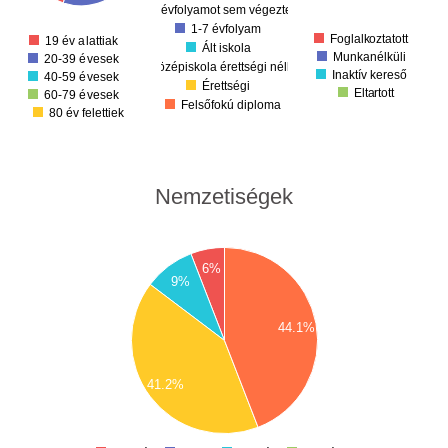
00
200
1. évfolyamot sem végezte el
00
1-7 évfolyam
00
Foglalkoztatott
19 év alattiak
Ált iskola
Munkanélküli
20-39 évesek
Középiskola érettségi nélkül
Inaktív kereső
40-59 évesek
Érettségi
Eltartott
60-79 évesek
Felsőfokú diploma
80 év felettiek
Nemzetiségek
45
6%
9%
40
35
30
44.1%
25
20
15
41.2%
10
5
0