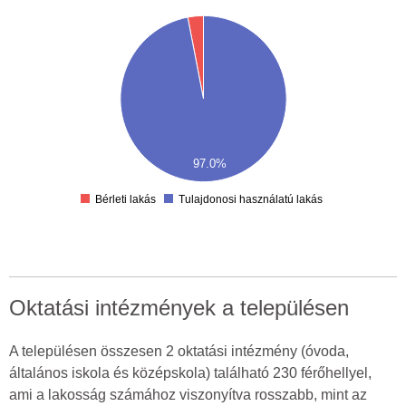
00
00
00
00
00
00
00
97.0%
00
0
Bérleti lakás
Tulajdonosi használatú lakás
Oktatási intézmények a településen
A településen összesen 2 oktatási intézmény (óvoda,
általános iskola és középskola) található 230 férőhellyel,
ami a lakosság számához viszonyítva rosszabb, mint az