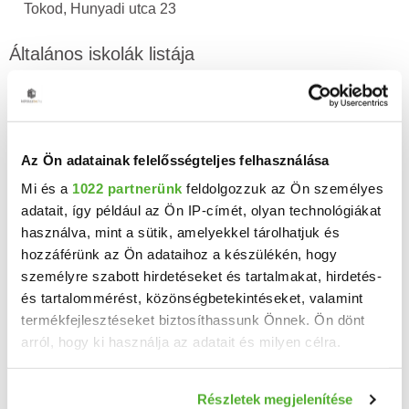
Tokod, Hunyadi utca 23
Általános iskolák listája
Tokodi Hegyeskő Általános Iskola
Telephelye
Tokod, Határ utca 6.
Az Ön adatainak felelősségteljes felhasználása
Mi és a
1022 partnerünk
feldolgozzuk az Ön személyes
adatait, így például az Ön IP-címét, olyan technológiákat
Demográfiai adatok
használva, mint a sütik, amelyekkel tárolhatjuk és
hozzáférünk az Ön adataihoz a készülékén, hogy
Tokod településen 2 012 férfi és 2 131 nő lakott 2011-ben,
személyre szabott hirdetéseket és tartalmakat, hirdetés-
azaz összesen 4 143. 10 évvel előtte még 4 344, előtte 10
és tartalommérést, közönségbetekintéseket, valamint
évvel pedig 4 456 ember lakott a településen.Tokod 4 143
termékfejlesztéseket biztosíthassunk Önnek. Ön dönt
lakosából 1 568 házas, 459 özvegy, 383 elvált és 1
arról, hogy ki használja az adatait és milyen célra.
091nőtlen vagy hajadon. A településen 254 diplomás, 901
érettségizett, 1 170 általános iskolai végzettséggel
Ha engedélyezi, a következőt is meg szeretnénk tenni:
Részletek megjelenítése
rendelkező lakos van.38 lakos az 1. évfolyamot sem végezte