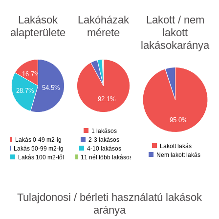
Lakások
Lakóházak
Lakott / nem
alapterülete
mérete
lakott
lakásokaránya
1200
00
1100
00
1000
1600
900
16.7%
1400
00
800
700
1200
00
54.5%
600
28.7%
1000
500
00
92.1%
400
800
300
00
200
600
100
00
95.0%
400
0
-100
1 lakásos
200
Lakás 0-49 m2-ig
2-3 lakásos
0
Lakott lakás
Lakás 50-99 m2-ig
4-10 lakásos
Nem lakott lakás
Lakás 100 m2-től
11 nél több lakásos
Tulajdonosi / bérleti használatú lakások
aránya