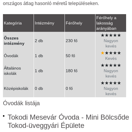
országos átlag hasonló méretű településeken.
Férőhely a
Kategória
Intézmény
Férőhely
lakosság
arányában
★
★
★
★
★
Összes
2 db
230 fő
Nagyon
intézmény
kevés
★
★
★
★
★
Óvodák
1 db
50 fő
Kevés
★
★
★
★
★
Általános
1 db
180 fő
Nagyon
iskolák
kevés
★
★
★
★
★
Középiskolák
0 db
0 fő
Nagyon
kevés
Óvodák listája
Tokodi Mesevár Óvoda - Mini Bölcsőde
Tokod-üveggyári Épülete