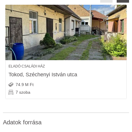
ELADÓ CSALÁDI HÁZ
Tokod, Széchenyi István utca
74.9 M Ft
7 szoba
Adatok forrása