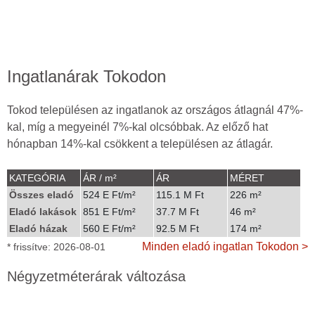
Ingatlanárak Tokodon
Tokod településen az ingatlanok az országos átlagnál 47%-
kal, míg a megyeinél 7%-kal olcsóbbak. Az előző hat
hónapban 14%-kal csökkent a településen az átlagár.
KATEGÓRIA
ÁR / m²
ÁR
MÉRET
Összes eladó
524 E Ft/m²
115.1 M Ft
226 m²
Eladó lakások
851 E Ft/m²
37.7 M Ft
46 m²
Eladó házak
560 E Ft/m²
92.5 M Ft
174 m²
Minden eladó ingatlan Tokodon >
* frissítve: 2026-08-01
Négyzetméterárak változása