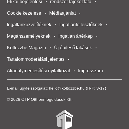
Etikai bejelentési
rendszer tájékoztató
Cookie kezelése
Médiaajánlat
Ingatlanközvetítőknek
Ingatlanfejlesztőknek
Magánszemélyeknek
Ingatlan ártérkép
Költözzbe Magazin
Új építésű lakások
Tartalommoderálási jelentés
Akadálymentesítési nyilatkozat
Impresszum
E-mail ügyfélszolgálat:
hello@koltozzbe.hu
(H-P: 9-17)
© 2026 OTP Otthonmegoldások Kft.