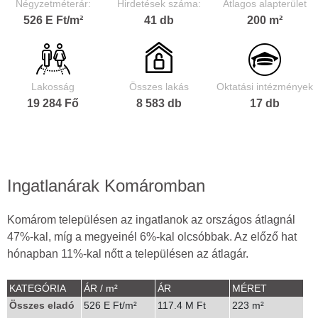
Négyzetméterár:
Hirdetések száma:
Átlagos alapterület
526 E Ft/m²
41 db
200 m²
Lakosság
Összes lakás
Oktatási intézmények
19 284 Fő
8 583 db
17 db
Ingatlanárak Komáromban
Komárom településen az ingatlanok az országos átlagnál
47%-kal, míg a megyeinél 6%-kal olcsóbbak. Az előző hat
hónapban 11%-kal nőtt a településen az átlagár.
KATEGÓRIA
ÁR / m²
ÁR
MÉRET
Összes eladó
526 E Ft/m²
117.4 M Ft
223 m²