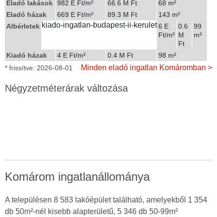
Eladó lakások
982 E Ft/m²
66.6 M Ft
68 m²
Eladó házak
669 E Ft/m²
89.3 M Ft
143 m²
kiado-ingatlan-budapest-ii-kerulet
Albérletek
6 E
0.6
99
Ft/m²
M
m²
Ft
Kiadó házak
4 E Ft/m²
0.4 M Ft
98 m²
Minden eladó ingatlan Komáromban >
* frissítve: 2026-08-01
Négyzetméterárak változása
Komárom ingatlanállománya
A településen 8 583 lakóépület található, amelyekből 1 354
db 50m²-nél kisebb alapterületű, 5 346 db 50-99m²