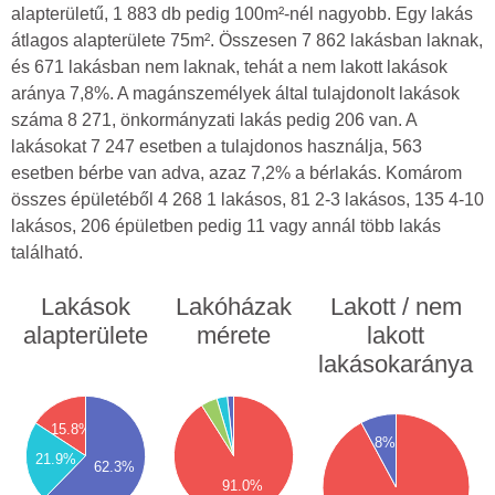
alapterületű, 1 883 db pedig 100m²-nél nagyobb. Egy lakás
átlagos alapterülete 75m². Összesen 7 862 lakásban laknak,
és 671 lakásban nem laknak, tehát a nem lakott lakások
aránya 7,8%. A magánszemélyek által tulajdonolt lakások
száma 8 271, önkormányzati lakás pedig 206 van. A
lakásokat 7 247 esetben a tulajdonos használja, 563
esetben bérbe van adva, azaz 7,2% a bérlakás. Komárom
összes épületéből 4 268 1 lakásos, 81 2-3 lakásos, 135 4-10
lakásos, 206 épületben pedig 11 vagy annál több lakás
található.
Lakások
Lakóházak
Lakott / nem
alapterülete
mérete
lakott
lakásokaránya
4500
00
4000
00
8000
3500
00
15.8%
3000
7000
00
8%
2500
6000
00
21.9%
62.3%
2000
00
5000
91.0%
1500
00