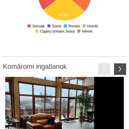
60
40
20
28.2%
0
Szlovák
Szerb
Román
Horvát
Cigány (romani, beás)
Német
Komáromi ingatlanok