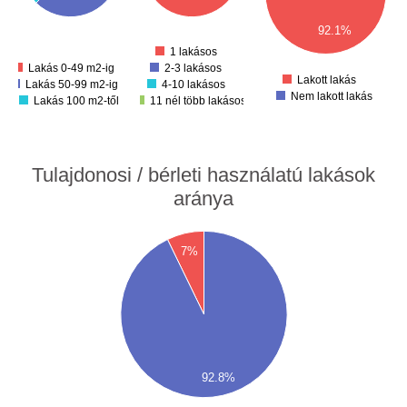
4000
1000
00
3000
500
92.1%
00
0
2000
00
1 lakásos
1000
Lakás 0-49 m2-ig
2-3 lakásos
0
Lakott lakás
Lakás 50-99 m2-ig
4-10 lakásos
Nem lakott lakás
Lakás 100 m2-től
11 nél több lakásos
Tulajdonosi / bérleti használatú lakások
aránya
00
7%
00
00
00
00
00
92.8%
00