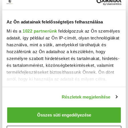
Készségfejlesztő Iskola és Kollégium
Móra Ferenc Tagintézményének
Telephelye
Az Ön adatainak felelősségteljes felhasználása
Mi és a
1022 partnerünk
feldolgozzuk az Ön személyes
Komárom, Báthory utca 11/a.
adatait, így például az Ön IP-címét, olyan technológiákat
Általános iskolák listája
használva, mint a sütik, amelyekkel tárolhatjuk és
hozzáférünk az Ön adataihoz a készülékén, hogy
Komáromi Petőfi Sándor Általános
személyre szabott hirdetéseket és tartalmakat, hirdetés-
és tartalommérést, közönségbetekintéseket, valamint
Iskola
termékfejlesztéseket biztosíthassunk Önnek. Ön dönt
Komárom, Szabadság tér 2.
arról, hogy ki használja az adatait és milyen célra.
Szent Imre Római Katolikus Általános
Ha engedélyezi, a következőt is meg szeretnénk tenni:
Iskola és Óvoda
Részletek megjelenítése
Információgyűjtés az Ön földrajzi elhelyezkedéséről
Komárom, Bajcsy-Zsilinszky út 15.
pár méteres pontossággal
Az Ön készülékén beazonosítása annak konkrét
Összes süti engedélyezése
Szőnyi Bozsik József Általános Iskola
tulajdonságainak (ujjlenyomat) aktív ellenőrzésével
Telephelye