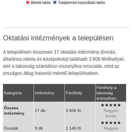
0
Bérleti lakás
Tulajdonosi használatú lakás
Oktatási intézmények a településen
A településen összesen 17 oktatási intézmény (óvoda,
általános iskola és középskola) található 3 606 férőhellyel,
ami a lakosság számához viszonyítva rosszabb, mint az
országos átlag hasonló méretű településeken.
Férőhely a
Kategória
Intézmény
Férőhely
lakosság
arányában
★
★
★
★
★
Összes
17 db
3 606 fő
Nagyon
intézmény
kevés
★
★
★
★
★
Óvodák
9 db
1 145 fő
Nagyon