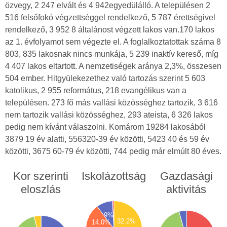
özvegy, 2 247 elvált és 4 942egyedülálló. A településen 2
516 felsőfokó végzettséggel rendelkező, 5 787 érettségivel
rendelkező, 3 952 8 általánost végzett lakos van.170 lakos
az 1. évfolyamot sem végezte el. A foglalkoztatottak száma 8
803, 835 lakosnak nincs munkája, 5 239 inaktív kereső, míg
4 407 lakos eltartott. A nemzetiségek aránya 2,3%, összesen
504 ember. Hitgyülekezethez való tartozás szerint 5 603
katolikus, 2 955 református, 218 evangélikus van a
településen. 273 fő más vallási közösséghez tartozik, 3 616
nem tartozik vallási közösséghez, 293 ateista, 6 326 lakos
pedig nem kívánt válaszolni. Komárom 19284 lakosából
3879 19 év alatti, 556320-39 év közötti, 5423 40 és 59 év
közötti, 3675 60-79 év közötti, 744 pedig már elmúlt 80 éves.
Kor szerinti
Iskolázottság
Gazdasági
eloszlás
aktivitás
6000
00
5500
9000
5000
00
9%
4500
8000
32.2%
00
14.0%
4000
7000