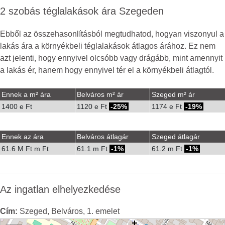
2 szobás téglalakások ára Szegeden
Ebből az összehasonlításból megtudhatod, hogyan viszonyul a
lakás ára a környékbeli téglalakások átlagos árához. Ez nem
azt jelenti, hogy ennyivel olcsóbb vagy drágább, mint amennyit
a lakás ér, hanem hogy ennyivel tér el a környékbeli átlagtól.
Ennek a m² ára
Belváros m² ár
Szeged m² ár
1400 e Ft
1120 e Ft
-25%
1174 e Ft
-19%
Ennek az ára
Belváros átlagár
Szeged átlagár
61.6 M Ft m Ft
61.1 m Ft
-1%
61.2 m Ft
-1%
Az ingatlan elhelyezkedése
Cím:
Szeged, Belváros, 1. emelet