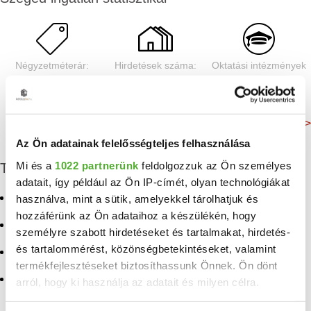
Négyzetméterár:
Hirdetések száma:
Oktatási intézmények
930 E Ft/m²
545 db
60 db
Még több adat >
Az Ön adatainak felelősségteljes felhasználása
Mi és a
1022 partnerünk
feldolgozzuk az Ön személyes
További eladó ingatlanok
adatait, így például az Ön IP-címét, olyan technológiákat
Eladó panellakás Szeged
Eladó ingatlan Siófok
használva, mint a sütik, amelyekkel tárolhatjuk és
hozzáférünk az Ön adataihoz a készülékén, hogy
Eladó téglalakás Szeged
Eladó ingatlan Fülesd
személyre szabott hirdetéseket és tartalmakat, hirdetés-
és tartalommérést, közönségbetekintéseket, valamint
Eladó lakás Szeged
Eladó ingatlan Deszk
termékfejlesztéseket biztosíthassunk Önnek. Ön dönt
Eladó ingatlan
Eladó ingatlan Kisvárda
arról, hogy ki használja az adatait és milyen célra.
Balatonszabadi
Eladó ingatlan Földeák