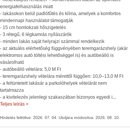
energiafelhasználás miatt
- lakásokon belül padlófűtés és klíma, amelyek a komfortos
mindennapi használatot támogatják
- 15 cm homlokzati hőszigetelés
- 3 rétegű, 6 légkamrás nyílászárók
- minden lakás saját helyrajzi számmal rendelkezik
- az aktuális elérhetőség függvényében teremgarázshely (akár
elektromos autó töltési lehetőséggel is) és autóbeálló is
vásárolható
- autóbeálló vételára: 5,0 M Ft
- teremgarázshely vételára mérettől függően: 10,0–13,0 M Ft
- a feltüntetett lakásár a parkolóhelyek vételárát nem
tartalmazza
- a kivitelezés jelenlegi szakaszában bizonyos egyedi i
...
Teljes leírás >
Hirdetés feltöltve: 2026. 07. 04. Utoljára módosítva: 2026. 08. 10.