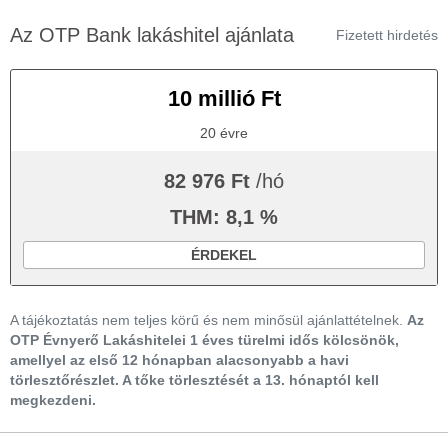
Az OTP Bank lakáshitel ajánlata
Fizetett hirdetés
10 millió Ft
20 évre
82 976 Ft
/hó
THM: 8,1 %
ÉRDEKEL
A tájékoztatás nem teljes körű és nem minősül ajánlattételnek.
Az
OTP Évnyerő Lakáshitelei 1 éves türelmi idős kölcsönök,
amellyel az első 12 hónapban alacsonyabb a havi
törlesztőrészlet. A tőke törlesztését a 13. hónaptól kell
megkezdeni.