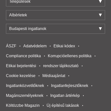
Települések
Albérletek
Budapesti ingatlanok
ÁSZF
Adatvédelem
Etikai kódex
Compliance politika
Korrupcióellenes politika
Etikai bejelentési
rendszer tájékoztató
Cookie kezelése
Médiaajánlat
Ingatlanközvetítőknek
Ingatlanfejlesztőknek
Magánszemélyeknek
Ingatlan ártérkép
Költözzbe Magazin
Új építésű lakások