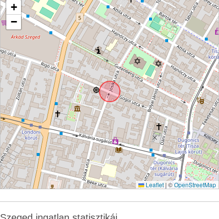
+
−
Leaflet
|
©
OpenStreetMap
Szeged ingatlan statisztikái