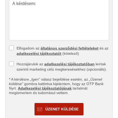
Elfogadom az
általános szerződési feltételeket
és az
adatkezelési tájékoztatót
(kötelező)
Hozzájárulok az
adatkezelési tájékoztatóban
leírtak
szerinti marketing célú megkeresésekhez (opcionális).
* A kérdésre
„Igen”
válasz bejelölése esetén, az
„Üzenet
küldése”
gombra kattintva kijelentem, hogy az OTP Bank
Nyrt.
Adatkezelési tájékoztatójának
tartalmát
megismertem és tudomásul vettem.
ÜZENET KÜLDÉSE