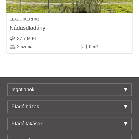
ELADÓ IKERHÁZ
Nádasdladány
37.7 M Ft
2 szoba
0 m²
Ingatlanok
Eladó házak
Eladó lakások