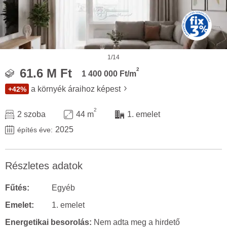
1/14
2
61.6 M Ft
1 400 000 Ft/m
a környék áraihoz képest
+42%
2
2 szoba
44 m
1. emelet
2025
építés éve:
Részletes adatok
Fűtés:
Egyéb
Emelet:
1. emelet
Energetikai besorolás:
Nem adta meg a hirdető