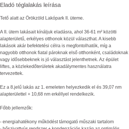
Eladó téglalakás leírása
Tető alatt az Örökzöld Lakópark II. üteme.
A II. ütem lakásait kínáljuk eladásra, ahol 36-61 m² közötti
alapterületű, erkélyes otthonok közül választhat. A kisebb
lakások akár befektetési célra is megfontolhatók, míg a
nagyobb otthonok fiatal pároknak első otthonként, családoknak
vagy idősebbeknek is jó választást jelenthetnek. Az épület
liftes, a közlekedőterületek akadálymentes használatra
tervezettek.
Ez a 8.jelű lakás az 1. emeleten helyezkedik el és 39,07 nm
alapterülettel + 10,68 nm erkéllyel rendelkezik.
Főbb jellemzők:
- energiahatékony működést támogató műszaki tartalom
- hőszivattyús rendszer + kondenzációs kazán az optimális