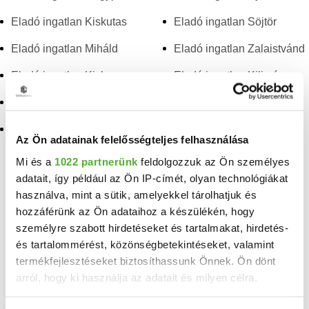
Eladó ingatlan Kiskutas
Eladó ingatlan Söjtör
Eladó ingatlan Miháld
Eladó ingatlan Zalaistvánd
Eladó ingatlan Kisbucsa
Eladó ingatlan Kilimán
Eladó ingatlan Csesztreg
Eladó ingatlan
Csonkahegyhát
Eladó ingatlan Dobri
Az Ön adatainak felelősségteljes felhasználása
Eladó ingatlan Surd
Mi és a
1022 partnerünk
feldolgozzuk az Ön személyes
adatait, így például az Ön IP-címét, olyan technológiákat
TELEFONSZÁM FELFEDÉSE
használva, mint a sütik, amelyekkel tárolhatjuk és
hozzáférünk az Ön adataihoz a készülékén, hogy
3692769701
személyre szabott hirdetéseket és tartalmakat, hirdetés-
és tartalommérést, közönségbetekintéseket, valamint
Béres Márton
termékfejlesztéseket biztosíthassunk Önnek. Ön dönt
referens
arról, hogy ki használja az adatait és milyen célra.