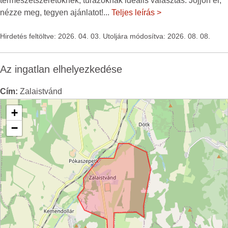
természetszeretőknek, túrázóknak ideális választás. Jöjjön el,
nézze meg, tegyen ajánlatot!
...
Teljes leírás >
Hirdetés feltöltve: 2026. 04. 03. Utoljára módosítva: 2026. 08. 08.
Az ingatlan elhelyezkedése
Cím:
Zalaistvánd
+
−