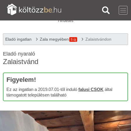
Eladó ingatlan
Zala megyében
Zalaistvándon
5 új
Eladó nyaraló
Zalaistvánd
Figyelem!
Ez az ingatlan a 2019.07.01-től induló
falusi CSOK
által
támogatott településen található