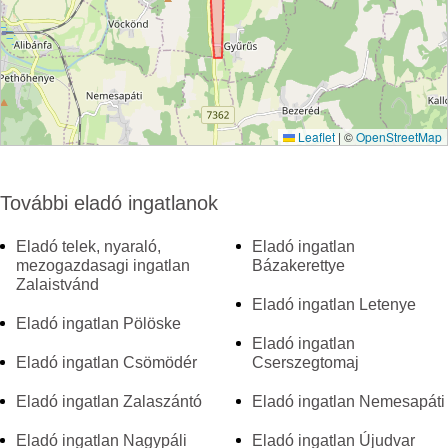
Leaflet
|
©
OpenStreetMap
További eladó ingatlanok
Eladó telek, nyaraló,
Eladó ingatlan
mezogazdasagi ingatlan
Bázakerettye
Zalaistvánd
Eladó ingatlan Letenye
Eladó ingatlan Pölöske
Eladó ingatlan
Eladó ingatlan Csömödér
Cserszegtomaj
Eladó ingatlan Zalaszántó
Eladó ingatlan Nemesapáti
Eladó ingatlan Nagypáli
Eladó ingatlan Újudvar