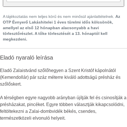
A tájékoztatás nem teljes körű és nem minősül ajánlattételnek.
Az
OTP Évnyerő Lakáshitelei 1 éves türelmi idős kölcsönök,
amellyel az első 12 hónapban alacsonyabb a havi
törlesztőrészlet. A tőke törlesztését a 13. hónaptól kell
megkezdeni.
Eladó nyaraló leírása
Eladó Zalaistvánd szőlőhegyen a Szent Kristóf kápolnától
(Kemendollár) pár száz méterre kiváló adottságú présház és
szőlőskert.
A térségben egyre nagyobb arányban újítják fel és csinosítják a
présházakat, pincéket. Egyre többen választják kikapcsolódni,
feltöltekezni a Zalai-dombvidék békés, csendes,
természetközeli elvonuló helyeit.