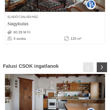
ELADÓ CSALÁDI HÁZ
Nagykutas
60.39 M Ft
4 szoba
120 m²
Falusi CSOK ingatlanok