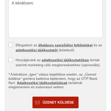
Elfogadom az
általános szerződési feltételeket
és az
adatkezelési tájékoztatót
(kötelező)
Hozzájárulok az
adatkezelési tájékoztatóban
leírtak
szerinti marketing célú megkeresésekhez (opcionális).
* A kérdésre
„Igen”
válasz bejelölése esetén, az
„Üzenet
küldése”
gombra kattintva kijelentem, hogy az OTP Bank
Nyrt.
Adatkezelési tájékoztatójának
tartalmát
megismertem és tudomásul vettem.
ÜZENET KÜLDÉSE