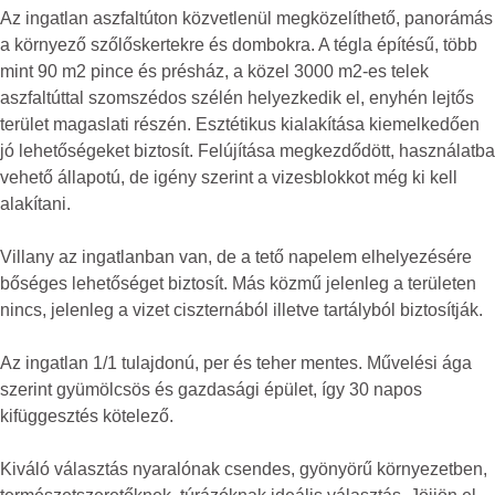
Az ingatlan aszfaltúton közvetlenül megközelíthető, panorámás
a környező szőlőskertekre és dombokra. A tégla építésű, több
mint 90 m2 pince és présház, a közel 3000 m2-es telek
aszfaltúttal szomszédos szélén helyezkedik el, enyhén lejtős
terület magaslati részén. Esztétikus kialakítása kiemelkedően
jó lehetőségeket biztosít. Felújítása megkezdődött, használatba
vehető állapotú, de igény szerint a vizesblokkot még ki kell
alakítani.
Villany az ingatlanban van, de a tető napelem elhelyezésére
bőséges lehetőséget biztosít. Más közmű jelenleg a területen
nincs, jelenleg a vizet ciszternából illetve tartályból biztosítják.
Az ingatlan 1/1 tulajdonú, per és teher mentes. Művelési ága
szerint gyümölcsös és gazdasági épület, így 30 napos
kifüggesztés kötelező.
Kiváló választás nyaralónak csendes, gyönyörű környezetben,