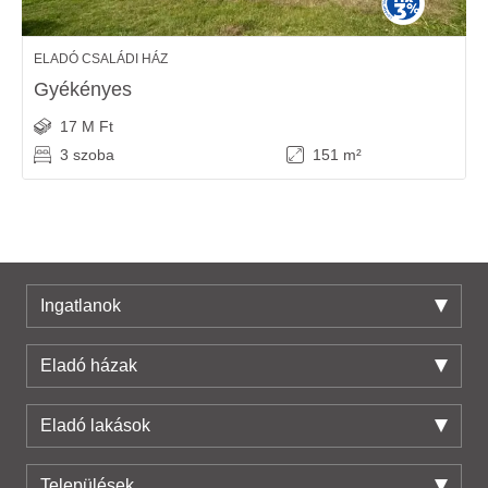
ELADÓ CSALÁDI HÁZ
Gyékényes
17 M Ft
3 szoba
151 m²
Ingatlanok
Eladó házak
Eladó lakások
Települések