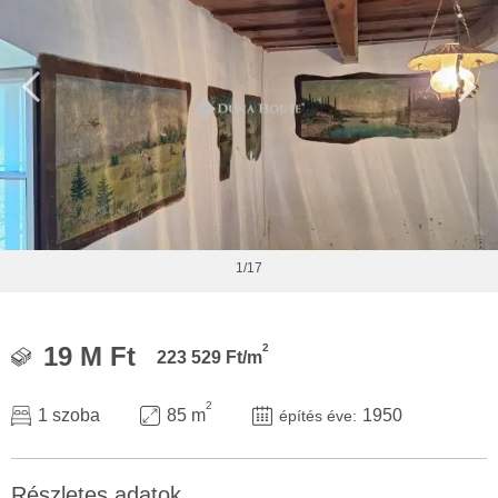
1/17
2
19 M Ft
223 529 Ft/m
2
1 szoba
85 m
1950
építés éve:
Részletes adatok