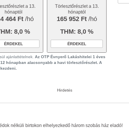
esztőrészlet a 13.
Törlesztőrészlet a 13.
hónaptól
hónaptól
4 464 Ft
/hó
165 952 Ft
/hó
THM: 8,0 %
THM: 8,0 %
ÉRDEKEL
ÉRDEKEL
ül ajánlattételnek.
Az OTP Évnyerő Lakáshitelei 1 éves
ő 12 hónapban alacsonyabb a havi törlesztőrészlet. A
gkezdeni.
ok nélküli birtokon elhelyezkedő három szobás ház eladó!