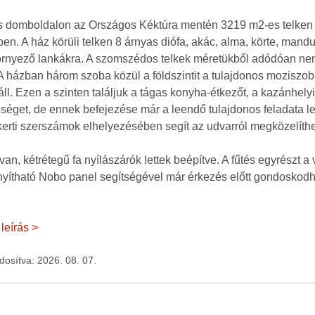
 domboldalon az Országos Kéktúra mentén 3219 m2-es telken
n. A ház körüli telken 8 árnyas diófa, akác, alma, körte, mandul
környező lankákra. A szomszédos telkek méretükből adódóan ne
A házban három szoba közül a földszintit a tulajdonos moziszo
. Ezen a szinten találjuk a tágas konyha-étkezőt, a kazánhelyi
yiséget, de ennek befejezése már a leendő tulajdonos feladata le
 kerti szerszámok elhelyezésében segít az udvarról megközelíthe
 van, kétrétegű fa nyílászárók lettek beépítve. A fűtés egyrészt 
rányítható Nobo panel segítségével már érkezés előtt gondoskod
 leírás >
ódosítva: 2026. 08. 07.