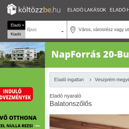
ELADÓ LAKÁSOK
ELADÓ 
Eladó
típus
Kiadó
Eladó ingatlan
Veszprém megy
Eladó nyaraló
Balatonszőlős