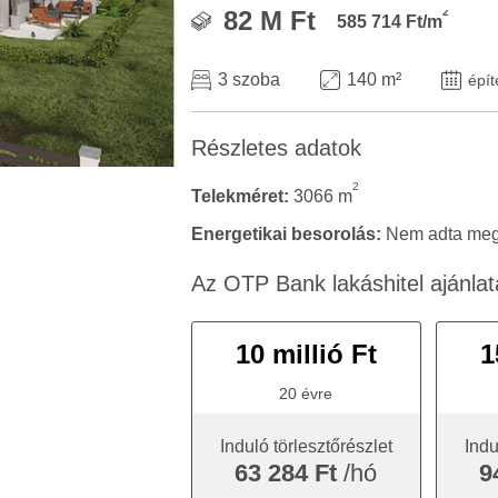
2
82 M Ft
585 714 Ft/m
3 szoba
140 m²
épít
Részletes adatok
2
Telekméret:
3066 m
Energetikai besorolás:
Nem adta meg 
Az OTP Bank lakáshitel ajánlat
10 millió Ft
1
20 évre
Induló törlesztőrészlet
Indu
63 284 Ft
/hó
9