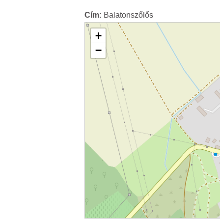
Cím:
Balatonszőlős
+
−