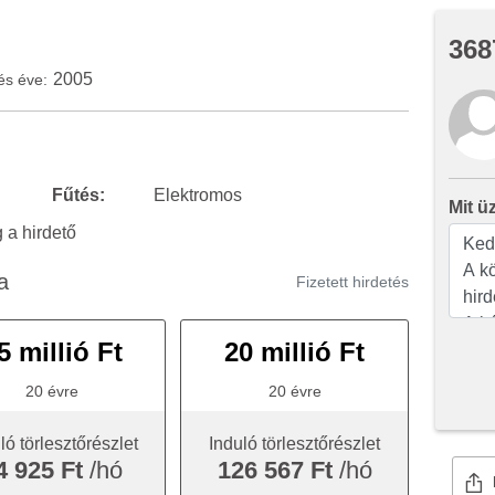
368
2005
és éve:
Fűtés:
Elektromos
Mit ü
a hirdető
a
Fizetett hirdetés
5 millió Ft
20 millió Ft
20 évre
20 évre
ló törlesztőrészlet
Induló törlesztőrészlet
4 925 Ft
/hó
126 567 Ft
/hó