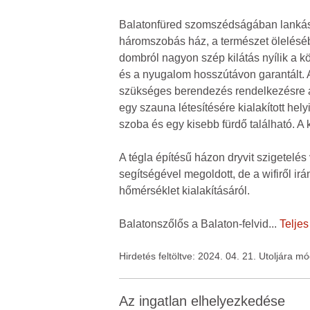
Balatonfüred szomszédságában lankás
háromszobás ház, a természet ölelésébe
dombról nagyon szép kilátás nyílik a 
és a nyugalom hosszútávon garantált. 
szükséges berendezés rendelkezésre áll
egy szauna létesítésére kialakított hel
szoba és egy kisebb fürdő található. A
A tégla építésű házon dryvit szigetelés
segítségével megoldott, de a wifiről i
hőmérséklet kialakításáról.
Balatonszőlős a Balaton-felvid
...
Teljes
Hirdetés feltöltve: 2024. 04. 21. Utoljára m
Az ingatlan elhelyezkedése