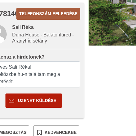
7814011
TELEFONSZÁM FELFEDÉSE
Sali Réka
Duna House - Balatonfüred -
Aranyhíd sétány
zensz a hirdetőnek?
ÜZENET KÜLDÉSE
MEGOSZTÁS
KEDVENCEKBE