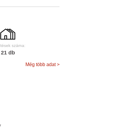
etések száma:
21 db
Még több adat >
y