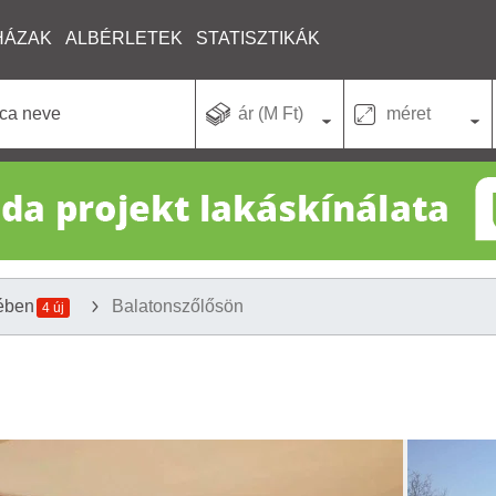
HÁZAK
ALBÉRLETEK
STATISZTIKÁK
ár (M Ft)
méret
ében
Balatonszőlősön
4 új