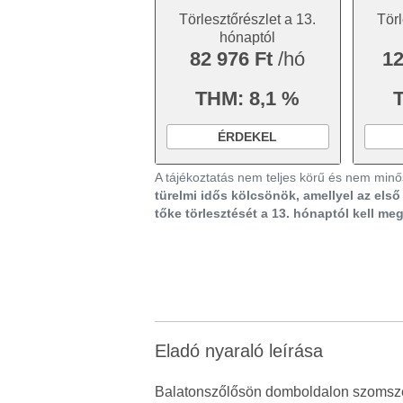
Törlesztőrészlet a 13.
Törl
hónaptól
82 976 Ft
/hó
12
THM: 8,1 %
ÉRDEKEL
A tájékoztatás nem teljes körű és nem minős
türelmi idős kölcsönök, amellyel az els
tőke törlesztését a 13. hónaptól kell me
Eladó nyaraló leírása
Balatonszőlősön domboldalon szomszéd