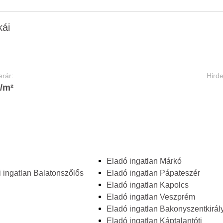
kái
rár:
Hird
t/m²
Eladó ingatlan Márkó
 ingatlan Balatonszőlős
Eladó ingatlan Pápateszér
Eladó ingatlan Kapolcs
Eladó ingatlan Veszprém
Eladó ingatlan Bakonyszentkirál
Eladó ingatlan Káptalantóti