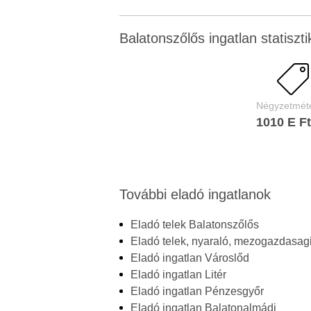
Balatonszőlős ingatlan statiszti
Négyzetméte
1010 E F
További eladó ingatlanok
Eladó telek Balatonszőlős
Eladó telek, nyaraló, mezogazdasagi
Eladó ingatlan Városlőd
Eladó ingatlan Litér
Eladó ingatlan Pénzesgyőr
Eladó ingatlan Balatonalmádi