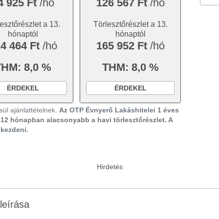
4 925 Ft
/hó
126 567 Ft
/hó
esztőrészlet a 13.
Törlesztőrészlet a 13.
hónaptól
hónaptól
4 464 Ft
/hó
165 952 Ft
/hó
THM: 8,0 %
THM: 8,0 %
ÉRDEKEL
ÉRDEKEL
ül ajánlattételnek.
Az OTP Évnyerő Lakáshitelei 1 éves
ő 12 hónapban alacsonyabb a havi törlesztőrészlet. A
gkezdeni.
leírása