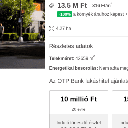
2
13.5 M Ft
316 Ft/m
a környék áraihoz képest
-100%
4.27 ha
Részletes adatok
2
Telekméret:
42659 m
Energetikai besorolás:
Nem adta meg 
Az OTP Bank lakáshitel ajánlat
10 millió Ft
1
20 évre
Induló törlesztőrészlet
Indu