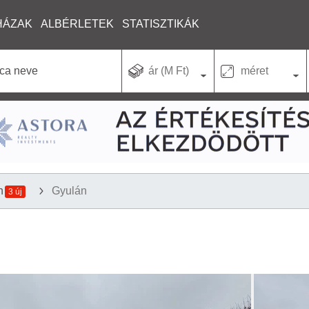
HÁZAK
ALBÉRLETEK
STATISZTIKÁK
ár (M Ft)
méret
n
Gyulán
3 új