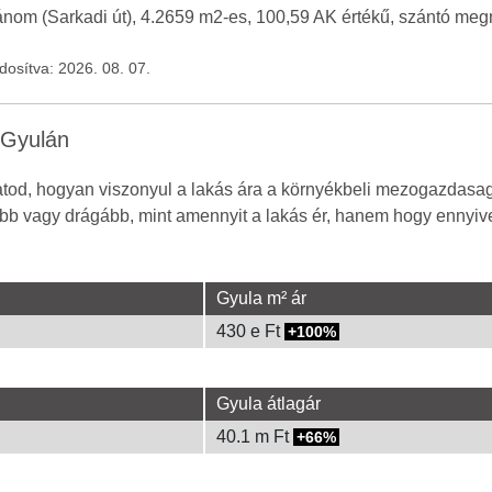
ánom (Sarkadi út), 4.2659 m2-es, 100,59 AK értékű, szántó meg
ódosítva: 2026. 08. 07.
 Gyulán
od, hogyan viszonyul a lakás ára a környékbeli mezogazdasagi
óbb vagy drágább, mint amennyit a lakás ér, hanem hogy ennyivel
Gyula m² ár
430 e Ft
100%
Gyula átlagár
40.1 m Ft
66%