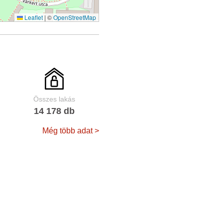
Leaflet
|
©
OpenStreetMap
Összes lakás
14 178 db
Még több adat >