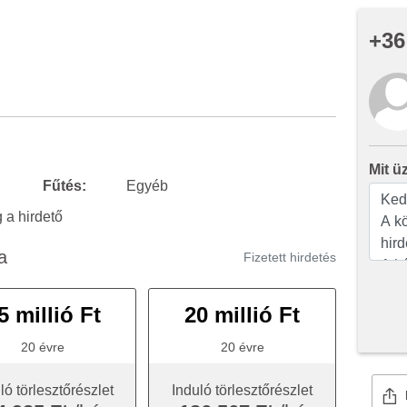
+36
Mit ü
Fűtés:
Egyéb
a hirdető
a
Fizetett hirdetés
5 millió Ft
20 millió Ft
20 évre
20 évre
ló törlesztőrészlet
Induló törlesztőrészlet