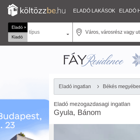
ELADÓ LAKÁSOK
ELADÓ 
Eladó
típus
Kiadó
Eladó ingatlan
Békés megyébe
Eladó mezogazdasagi ingatlan
Gyula, Bánom