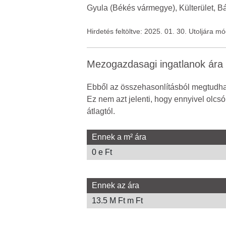
Gyula (Békés vármegye), Külterület, B
Hirdetés feltöltve: 2025. 01. 30. Utoljára m
Mezogazdasagi ingatlanok ára
Ebből az összehasonlításból megtudhat
Ez nem azt jelenti, hogy ennyivel olcs
átlagtól.
Ennek a m² ára
0 e Ft
Ennek az ára
13.5 M Ft m Ft