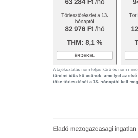
63 284 Ft
/hó
9
Törlesztőrészlet a 13.
Törl
hónaptól
82 976 Ft
/hó
12
THM: 8,1 %
ÉRDEKEL
A tájékoztatás nem teljes körű és nem minős
türelmi idős kölcsönök, amellyel az els
tőke törlesztését a 13. hónaptól kell me
Eladó mezogazdasagi ingatlan 