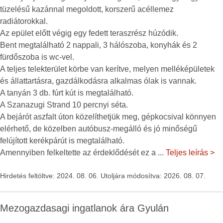
tüzelésű kazánnal megoldott, korszerű acéllemez
radiátorokkal.
Az epület előtt végig egy fedett teraszrész húzódik.
Bent megtalálható 2 nappali, 3 hálószoba, konyhák és 2
fürdőszoba is wc-vel.
A teljes telekterület körbe van kerítve, melyen melléképületek
és állattartásra, gazdálkodásra alkalmas ólak is vannak.
A tanyán 3 db. fúrt kút is megtalálható.
A Szanazugi Strand 10 percnyi séta.
A bejárót aszfalt úton közelíthetjük meg, gépkocsival könnyen
elérhető, de közelben autóbusz-megálló és jó minőségű
felújított kerékpárút is megtalálható.
Amennyiben felkeltette az érdeklődését ez a
...
Teljes leírás >
Hirdetés feltöltve: 2024. 08. 06. Utoljára módosítva: 2026. 08. 07.
Mezogazdasagi ingatlanok ára Gyulán