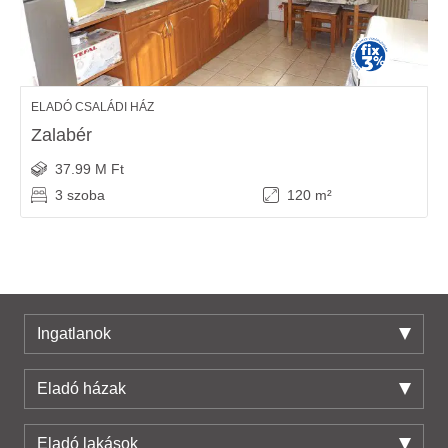
ELADÓ CSALÁDI HÁZ
Zalabér
37.99 M Ft
3 szoba
120 m²
Ingatlanok
Eladó házak
Eladó lakások