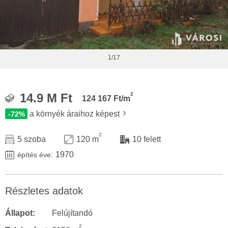
1/17
2
14.9 M Ft
124 167 Ft/m
a környék áraihoz képest
-72%
2
5 szoba
120 m
10 felett
1970
építés éve:
Részletes adatok
Állapot:
Felújítandó
2