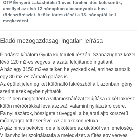
OTP Évnyerő Lakáshitelei 1 éves türelmi idős kölcsönök,
amellyel az első 12 hónapban alacsonyabb a havi
törlesztőrészlet. A tőke törlesztését a 13. hónaptól kell
megkezdeni.
Eladó mezogazdasagi ingatlan leírása
Eladásra kínálom Gyula külterületi részén, Szanazughoz közel
lévő 120 m2-es vegyes falazatú felújítandó ingatlant.
A ház egy 3150 m2-es telken helyezkedik el, amihez tartozik
egy 30 m2-es zárható garázs is.
Az épület jelenleg két különálló lakrészből áll, azonban igény
szerint ezek egybe nyithatók.
2012-ben megtörtént a villamoshálózat felújítása (a két lakrész
külön mérőórákkal leválasztva), valamint nyílászáró csere.
Fa nyílászárok, hőszigetelt üveggel, a bejárati ajtó korszerű
műanyagra lett cserélve. Az ablakokon reluxa.
A gáz nincs bekötve, de a lekötésre az utcából van lehetőség.
Villanybojler szolgálatatja a melegvizet, a fűtés egy vegyes