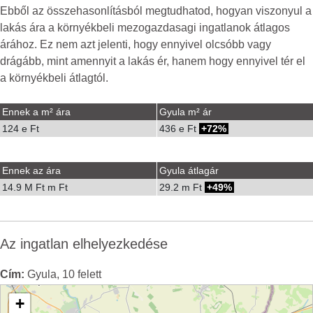
Ebből az összehasonlításból megtudhatod, hogyan viszonyul a
lakás ára a környékbeli mezogazdasagi ingatlanok átlagos
árához. Ez nem azt jelenti, hogy ennyivel olcsóbb vagy
drágább, mint amennyit a lakás ér, hanem hogy ennyivel tér el
a környékbeli átlagtól.
Ennek a m² ára
Gyula m² ár
124 e Ft
436 e Ft
72%
Ennek az ára
Gyula átlagár
14.9 M Ft m Ft
29.2 m Ft
49%
Az ingatlan elhelyezkedése
Cím:
Gyula, 10 felett
+