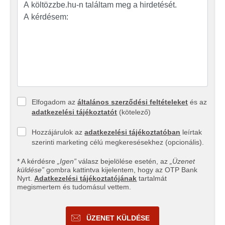
Elfogadom az
általános szerződési feltételeket
és az
adatkezelési tájékoztatót
(kötelező)
Hozzájárulok az
adatkezelési tájékoztatóban
leírtak
szerinti marketing célú megkeresésekhez (opcionális).
* A kérdésre
„Igen”
válasz bejelölése esetén, az
„Üzenet
küldése”
gombra kattintva kijelentem, hogy az OTP Bank
Nyrt.
Adatkezelési tájékoztatójának
tartalmát
megismertem és tudomásul vettem.
ÜZENET KÜLDÉSE