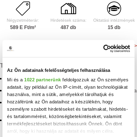
Négyzetméterár:
Hirdetések száma:
Oktatási intézmények
589 E Ft/m²
487 db
15 db
Még több adat >
További eladó ingatlanok
Az Ön adatainak felelősségteljes felhasználása
Eladó telek Gyula
Eladó ingatlan Méhkerék
Mi és a
1022 partnerünk
feldolgozzuk az Ön személyes
adatait, így például az Ön IP-címét, olyan technológiákat
Eladó nyaraló Gyula
Eladó ingatlan Békéscsaba
használva, mint a sütik, amelyekkel tárolhatjuk és
hozzáférünk az Ön adataihoz a készülékén, hogy
Eladó mezogazdasagi
Eladó ingatlan
ingatlan Gyula
Balatonalmádi
személyre szabott hirdetéseket és tartalmakat, hirdetés-
és tartalommérést, közönségbetekintéseket, valamint
Eladó telek, nyaraló,
Eladó ingatlan
termékfejlesztéseket biztosíthassunk Önnek. Ön dönt
mezogazdasagi ingatlan
Magyarbánhegyes
arról, hogy ki használja az adatait és milyen célra.
Gyula