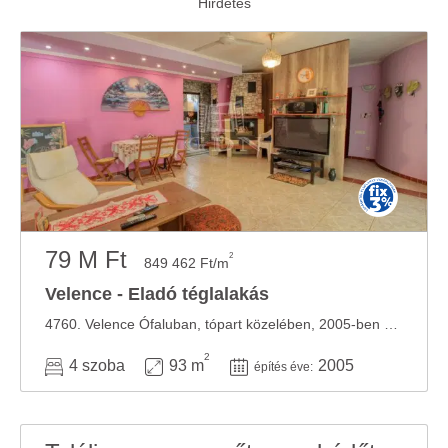
adatokkal, amelyeket Ön adott meg számukra vagy az
Ön által használt más szolgáltatásokból gyűjtöttek.
79 M Ft
2
849 462 Ft/m
Velence - Eladó téglalakás
4760. Velence Ófaluban, tópart közelében, 2005-ben épült hatlakásos társasházban, 93 ...
2
4 szoba
93 m
2005
építés éve: