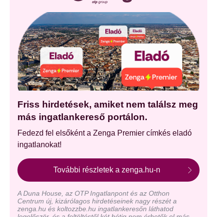
Friss hirdetések, amiket nem találsz meg
más ingatlankereső portálon.
Fedezd fel elsőként a Zenga Premier címkés eladó
ingatlanokat!
További részletek a zenga.hu-n
A Duna House, az OTP Ingatlanpont és az Otthon
Centrum új, kizárólagos hirdetéseinek nagy részét a
zenga.hu és koltozzbe.hu ingatlankeresőn láthatod
legelőször, és a feltöltéstől két hétig nem érhetők el más