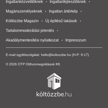
Ingatlanközvetítőknek
Ingatlanfejlesztőknek
Magánszemélyeknek
Ingatlan ártérkép
Költözzbe Magazin
Új építésű lakások
Tartalommoderálási jelentés
Akadálymentesítési nyilatkozat
Impresszum
E-mail ügyfélszolgálat:
hello@koltozzbe.hu
(H-P: 9-17)
© 2026 OTP Otthonmegoldások Kft.