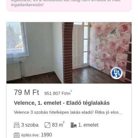
ingatlankeresőn!
79 M Ft
2
951 807 Ft/m
Velence, 1. emelet - Eladó téglalakás
Velence 3 szobás hitelképes lakás eladó! Ritka jó elosztású lakás, 3 szoba+ nappalival, ...
2
3 szoba
83 m
1. emelet
1990
építés éve: