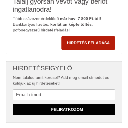
Találj gyorsan vevőt vagy bérlőt
ingatlanodra!
Több százezer érdeklődő
már havi 7 800 Ft-tól!
Bankkártyás fizetés,
korlátlan képfeltöltés
,
pofonegyszerű hirdetésfeladás!
HIRDETÉS FELADÁSA
HIRDETÉSFIGYELŐ
Nem találod amit keresel? Add meg email címedet és
küldjük az új hirdetéseket!