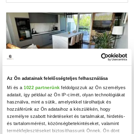
Az Ön adatainak felelősségteljes felhasználása
83 M Ft
2
1 693 878 Ft/m
Mi és a
1022 partnerünk
feldolgozzuk az Ön személyes
Velence - Eladó téglalakás
adatait, így például az Ön IP-címét, olyan technológiákat
Ébredjen madárcsicsergésre, kortyolja reggeli kávéját a saját, zöldre néző teraszán, és ...
használva, mint a sütik, amelyekkel tárolhatjuk és
hozzáférünk az Ön adataihoz a készülékén, hogy
2
2 szoba
49 m
2021
építés éve:
személyre szabott hirdetéseket és tartalmakat, hirdetés-
és tartalommérést, közönségbetekintéseket, valamint
termékfejlesztéseket biztosíthassunk Önnek. Ön dönt