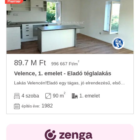
89.7 M Ft
2
996 667 Ft/m
Velence, 1. emelet - Eladó téglalakás
Lakás Velencén!Eladó egy tágas, jó elrendezésű, első emeleti lakás Velencén a ...
2
4 szoba
90 m
1. emelet
1982
építés éve: