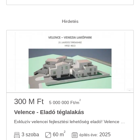
300 M Ft
2
5 000 000 Ft/m
Velence - Eladó téglalakás
Exkluzív velencei fejlesztési lehetőség eladó! Velence egyik legígéretesebb ...
2
3 szoba
60 m
2025
építés éve: