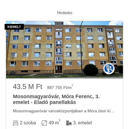
43.5 M Ft
2
887 755 Ft/m
Mosonmagyaróvár, Móra Ferenc, 3.
emelet - Eladó panellakás
Mosonmagyaróvár városközpontjában a Móra úton kínálom Önöknek ezt a 3. emeleti ...
2
2 szoba
49 m
3. emelet