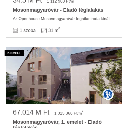
34.5 M Ft
1 112 903 Ft/m
Mosonmagyaróvár - Eladó téglalakás
Az Openhouse Mosonmagyaróvár Ingatlaniroda kínálatában eladó a #183301 hivatkozási számú ...
2
1 szoba
31 m
67.014 M Ft
2
1 015 368 Ft/m
Mosonmagyaróvár, 1. emelet - Eladó
téglalakás