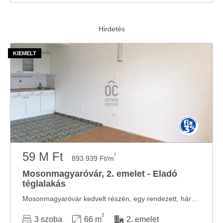
59 M Ft
2
893 939 Ft/m
Mosonmagyaróvár, 2. emelet - Eladó
téglalakás
​Mosonmagyaróvár kedvelt részén, egy rendezett, háromszintes társasház második emeletén ...
2
3 szoba
66 m
2. emelet