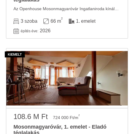
Az Openhouse Mosonmagyaróvár Ingatlaniroda kínálatában eladó a #181198 hivatkozási számú ...
2
3 szoba
66 m
1. emelet
2026
építés éve:
108.6 M Ft
2
724 000 Ft/m
Mosonmagyaróvár, 1. emelet - Eladó
téglalakás