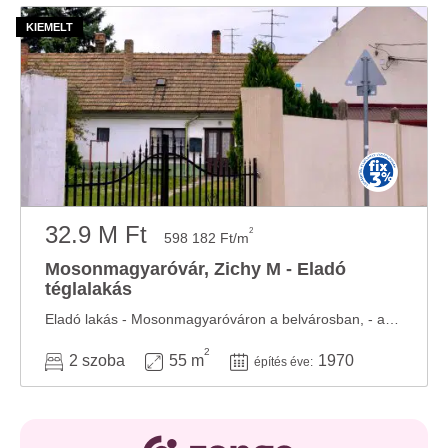
32.9 M Ft
2
598 182 Ft/m
Mosonmagyaróvár, Zichy M - Eladó
téglalakás
Eladó lakás - Mosonmagyaróváron a belvárosban, - ahol egyszerre élvezheted a belváros ...
2
2 szoba
55 m
1970
építés éve: