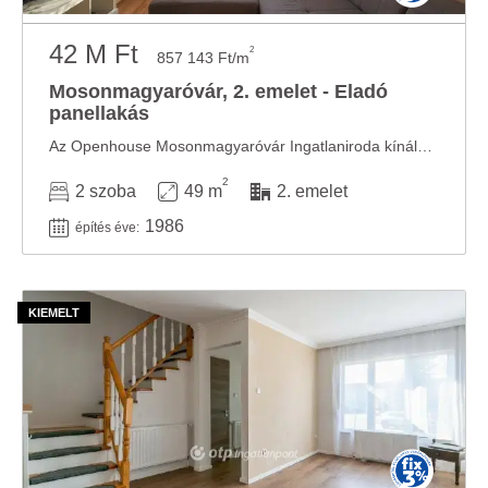
42 M Ft
2
857 143 Ft/m
Mosonmagyaróvár, 2. emelet - Eladó
panellakás
Az Openhouse Mosonmagyaróvár Ingatlaniroda kínálatában eladó a #182280 hivatkozási számú ...
2
2 szoba
49 m
2. emelet
1986
építés éve: