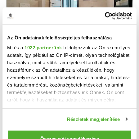
Az Ön adatainak felelősségteljes felhasználása
Mi és a
1022 partnerünk
feldolgozzuk az Ön személyes
81 M Ft
2
1 080 000 Ft/m
adatait, így például az Ön IP-címét, olyan technológiákat
Mosonmagyaróvár - Eladó téglalakás
használva, mint a sütik, amelyekkel tárolhatjuk és
hozzáférünk az Ön adataihoz a készülékén, hogy
Mosonmagyaróvár szélén, kulcsrakész, új építésű ikerház 2 lakása A++ energetikával, ...
személyre szabott hirdetéseket és tartalmakat, hirdetés-
2
4 szoba
75 m
382 m²
telekméret:
és tartalommérést, közönségbetekintéseket, valamint
termékfejlesztéseket biztosíthassunk Önnek. Ön dönt
arról, hogy ki használja az adatait és milyen célra.
Ha engedélyezi, a következőt is meg szeretnénk tenni:
Részletek megjelenítése
Információgyűjtés az Ön földrajzi elhelyezkedéséről
pár méteres pontossággal
Az Ön készülékén beazonosítása annak konkrét
Összes süti engedélyezése