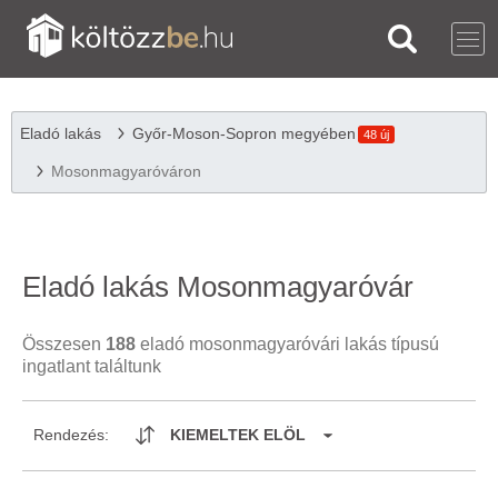
Eladó lakás
Győr-Moson-Sopron megyében
48 új
Mosonmagyaróváron
Eladó lakás Mosonmagyaróvár
Összesen
188
eladó mosonmagyaróvári lakás típusú
ingatlant találtunk
Rendezés:
KIEMELTEK ELÖL