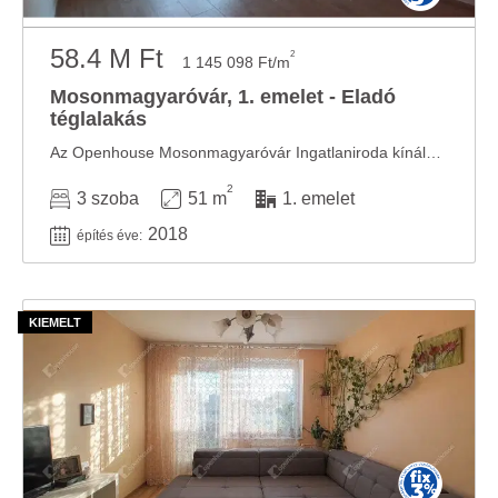
58.4 M Ft
2
1 145 098 Ft/m
Mosonmagyaróvár, 1. emelet - Eladó
téglalakás
Az Openhouse Mosonmagyaróvár Ingatlaniroda kínálatában eladó a #182928 hivatkozási számú ...
2
3 szoba
51 m
1. emelet
2018
építés éve: