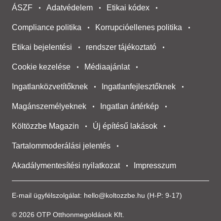
ÁSZF
Adatvédelem
Etikai kódex
Compliance politika
Korrupcióellenes politika
Etikai bejelentési
rendszer tájékoztató
Cookie kezelése
Médiaajánlat
Ingatlanközvetítőknek
Ingatlanfejlesztőknek
Magánszemélyeknek
Ingatlan ártérkép
Költözzbe Magazin
Új építésű lakások
Tartalommoderálási jelentés
Akadálymentesítési nyilatkozat
Impresszum
E-mail ügyfélszolgálat:
hello@koltozzbe.hu
(H-P: 9-17)
© 2026 OTP Otthonmegoldások Kft.