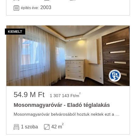
2003
építés éve:
54.9 M Ft
2
1 307 143 Ft/m
Mosonmagyaróvár - Eladó téglalakás
Mosonmagyaróvár belvárosából hoztuk nektek ezt a minden tekintetben remek lehetőséget! A ...
2
1 szoba
42 m