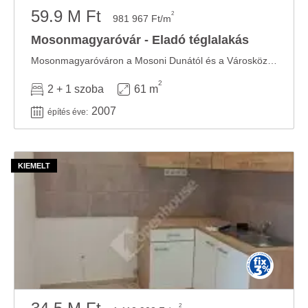
59.9 M Ft
2
981 967 Ft/m
Mosonmagyaróvár - Eladó téglalakás
Mosonmagyaróváron a Mosoni Dunától és a Városközponttól kb. 5 perc sétára lévő remek ...
2
2 + 1 szoba
61 m
2007
építés éve:
2