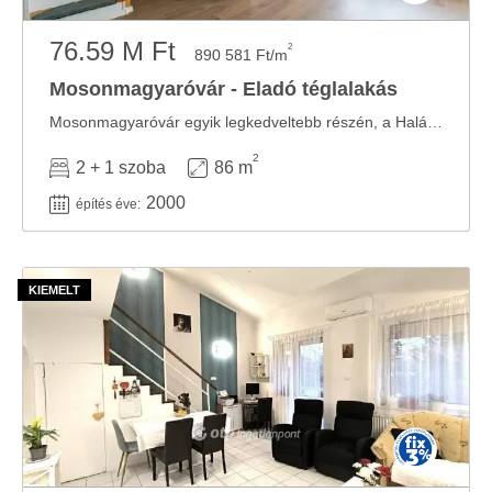
76.59 M Ft
2
890 581 Ft/m
Mosonmagyaróvár - Eladó téglalakás
Mosonmagyaróvár egyik legkedveltebb részén, a Halászi lakótelepen, csendes környezetben ...
2
2 + 1 szoba
86 m
2000
építés éve: