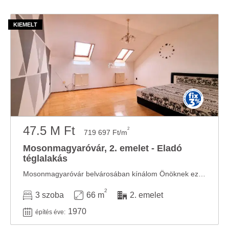
47.5 M Ft
2
719 697 Ft/m
Mosonmagyaróvár, 2. emelet - Eladó
téglalakás
Mosonmagyaróvár belvárosában kínálom Önöknek ezt az 2. emeleti tetőtéri tégla lakást. ...
2
3 szoba
66 m
2. emelet
1970
építés éve: