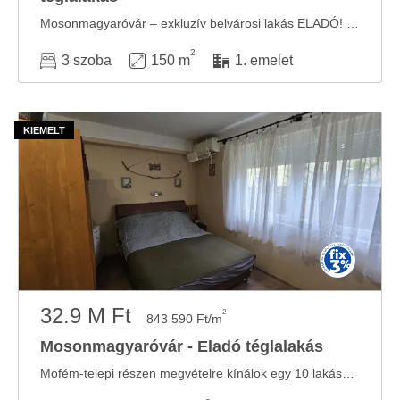
Mosonmagyaróvár – exkluzív belvárosi lakás ELADÓ! Mosonmagyaróvár belvárosának patinás ...
2
3 szoba
150 m
1. emelet
32.9 M Ft
2
843 590 Ft/m
Mosonmagyaróvár - Eladó téglalakás
Mofém-telepi részen megvételre kínálok egy 10 lakásos társasházban lévő 39 m2-es ...