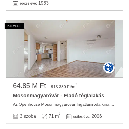
1963
építés éve:
64.85 M Ft
2
913 380 Ft/m
Mosonmagyaróvár - Eladó téglalakás
Az Openhouse Mosonmagyaróvár Ingatlaniroda kínálatában eladó a #181548 hivatkozási számú ...
2
3 szoba
71 m
2006
építés éve: