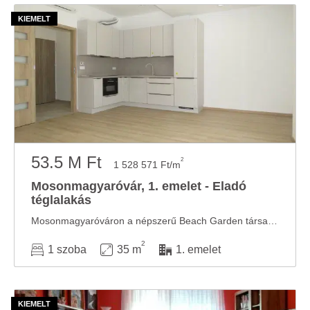
53.5 M Ft
2
1 528 571 Ft/m
Mosonmagyaróvár, 1. emelet - Eladó
téglalakás
Mosonmagyaróváron a népszerű Beach Garden társasházak egyikében első emeleti, vadonatúj ...
2
1 szoba
35 m
1. emelet