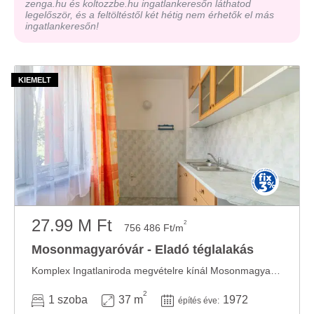
zenga.hu és koltozzbe.hu ingatlankeresőn láthatod
legelőször, és a feltöltéstől két hétig nem érhetők el más
ingatlankeresőn!
27.99 M Ft
2
756 486 Ft/m
Mosonmagyaróvár - Eladó téglalakás
Komplex Ingatlaniroda megvételre kínál Mosonmagyaróváron, a MOFÉM telepen egy 37 nm-es, ...
2
1 szoba
37 m
1972
építés éve: