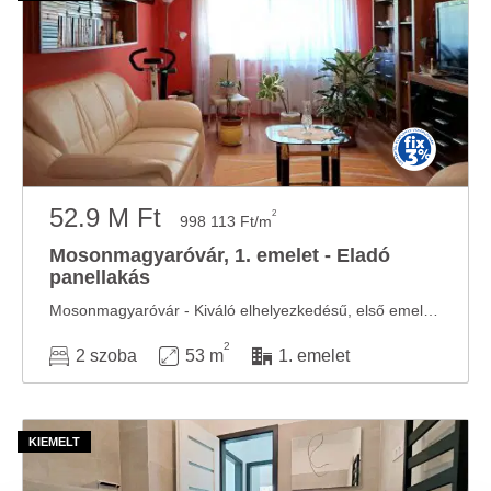
52.9 M Ft
2
998 113 Ft/m
Mosonmagyaróvár, 1. emelet - Eladó
panellakás
Mosonmagyaróvár - Kiváló elhelyezkedésű, első emeleti, 2 szoba + hallos panellakás eladó! ...
2
2 szoba
53 m
1. emelet