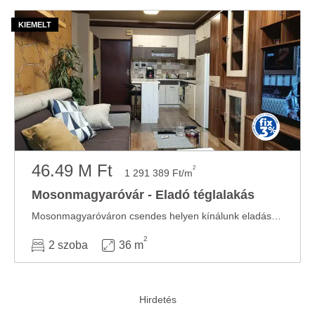
46.49 M Ft
2
1 291 389 Ft/m
Mosonmagyaróvár - Eladó téglalakás
Mosonmagyaróváron csendes helyen kínálunk eladásra 36,4m2 hasznos lakóterületű földszinti ...
2
2 szoba
36 m