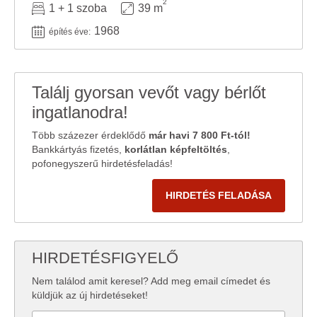
2
1 + 1 szoba
39 m
1968
építés éve:
Találj gyorsan vevőt vagy bérlőt
ingatlanodra!
Több százezer érdeklődő
már havi 7 800 Ft-tól!
Bankkártyás fizetés,
korlátlan képfeltöltés
,
pofonegyszerű hirdetésfeladás!
HIRDETÉS FELADÁSA
HIRDETÉSFIGYELŐ
Nem találod amit keresel? Add meg email címedet és
küldjük az új hirdetéseket!